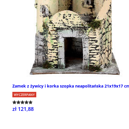
Zamek z żywicy i korka szopka neapolitańska 21x19x17 c
WYCZERPANY
zł 121,88