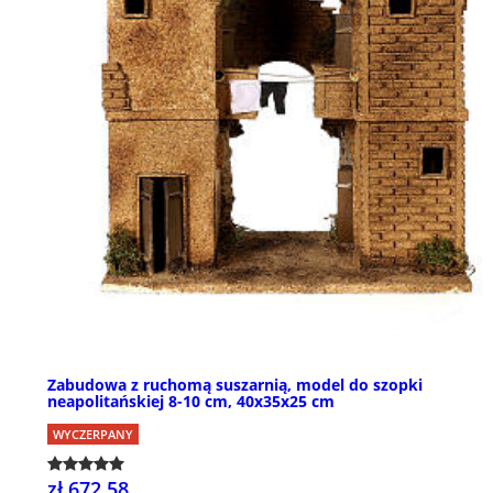
Zabudowa z ruchomą suszarnią, model do szopki
neapolitańskiej 8-10 cm, 40x35x25 cm
WYCZERPANY
zł 672,58