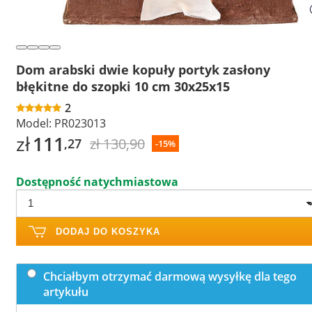
Dom arabski dwie kopuły portyk zasłony
błękitne do szopki 10 cm 30x25x15
2
Model:
PR023013
zł
111
zł 130,90
,27
-15%
Dostępność natychmiastowa
DODAJ DO KOSZYKA
Chciałbym otrzymać darmową wysyłkę dla tego
artykułu