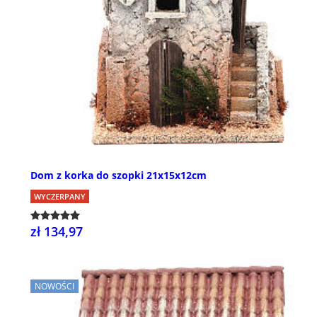
Dom z korka do szopki 21x15x12cm
WYCZERPANY
zł 134,97
NOWOŚCI