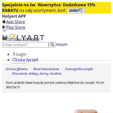
Specjalnie na św. Wawrzyńca
:
Dodatkowe 15%
RABATU
na cały asortyment, kod:
260807
Holyart APP
App Store
Play Store
Pomoc i Kontakty
+48 222 922 860
Odkryj premium
Login
Lista życzeń
Strona główna
Boże Narodzenie
Scenografia szopki
0
Otoczenie, sklepy, domy, studnie
Koszyk
Dom arabski dwie kopuły portyk zasłony błękitne do szopki 10 cm
30x25x15