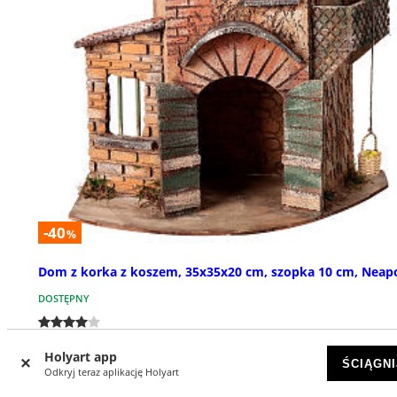
-40
%
Dom z korka z koszem, 35x35x20 cm, szopka 10 cm, Neap
DOSTĘPNY
zł 460,35
zł 767,25
Holyart app
ŚCIĄGNI
Odkryj teraz aplikację Holyart