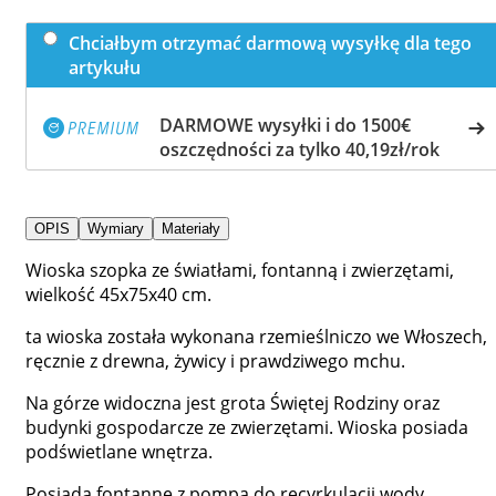
Chciałbym otrzymać darmową wysyłkę dla tego
artykułu
DARMOWE wysyłki i do 1500€
oszczędności za tylko 40,19zł/rok
OPIS
Wymiary
Materiały
Wioska szopka ze światłami, fontanną i zwierzętami,
wielkość 45x75x40 cm.
ta wioska została wykonana rzemieślniczo we Włoszech,
ręcznie z drewna, żywicy i prawdziwego mchu.
Na górze widoczna jest grota Świętej Rodziny oraz
budynki gospodarcze ze zwierzętami. Wioska posiada
podświetlane wnętrza.
Posiada fontannę z pompą do recyrkulacji wody.