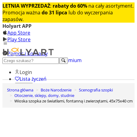
LETNIA WYPRZEDAŻ
:
rabaty do 60%
na cały asortyment.
Promocja ważna
do 31 lipca
lub do wyczerpania
zapasów.
Holyart APP
App Store
Play Store
Pomoc i Kontakty
+48 222 922 860
Odkryj premium
Login
Lista życzeń
Strona główna
Boże Narodzenie
Scenografia szopki
0
Otoczenie, sklepy, domy, studnie
Koszyk
Wioska szopka ze światłami, fontanną i zwierzętami, 45x75x40 cm