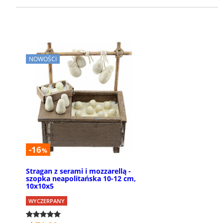
NOWOŚCI
-16
%
Stragan z serami i mozzarellą -
szopka neapolitańska 10-12 cm,
10x10x5
WYCZERPANY