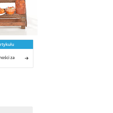
rtykułu
ości za