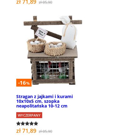
zł 71,89
zł 85,90
-16
%
Stragan z jajkami i kurami
10x10x5 cm, szopka
neapolitańska 10-12 cm
WYCZERPANY
zł 71,89
zł 85,90