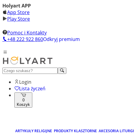
Holyart APP
App Store
Play Store
Pomoc i Kontakty
+48 222 922 860
Odkryj premium
Login
Lista życzeń
0
Koszyk
ARTYKUŁY RELIGIJNE
PRODUKTY KLASZTORNE
AKCESORIA LITURG