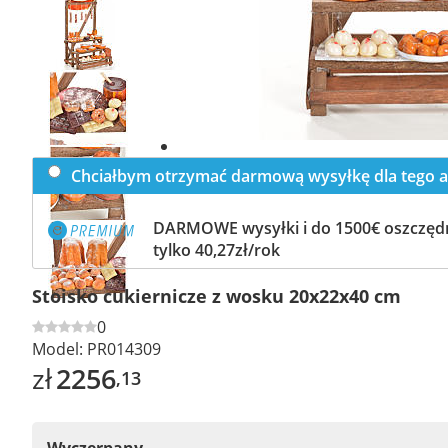
Previous
slide
Next
slide
Chciałbym otrzymać darmową wysyłkę dla tego a
DARMOWE wysyłki i do 1500€ oszczędn
tylko 40,27zł/rok
Stoisko cukiernicze z wosku 20x22x40 cm
0
Model:
PR014309
zł
2256
,13
Wyczerpany