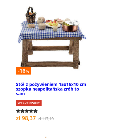
-16
%
Stół z pożywieniem 15x15x10 cm
szopka neapolitańska zrób to
sam
WYCZERPANY
zł 98,37
zł 117,10