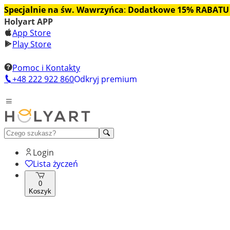
Specjalnie na św. Wawrzyńca
:
Dodatkowe 15% RABATU
Holyart APP
App Store
Play Store
Pomoc i Kontakty
+48 222 922 860
Odkryj premium
Login
Lista życzeń
0
Koszyk