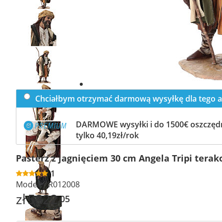
Previous
slide
Next
slide
Chciałbym otrzymać darmową wysyłkę dla tego a
DARMOWE wysyłki i do 1500€ oszczędn
tylko 40,19zł/rok
Pasterz z jagnięciem 30 cm Angela Tripi terak
1
Model:
PR012008
zł
5822
,05