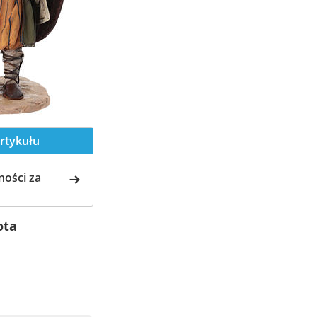
rtykułu
ości za
ota