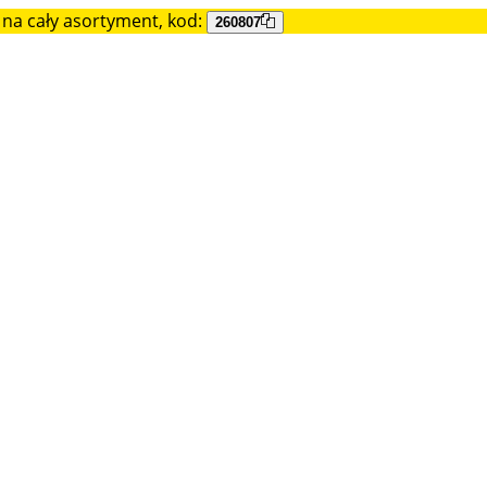
na cały asortyment, kod:
260807