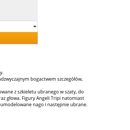
y.
ę nadzwyczajnym bogactwem szczegółów,
dowane z szkieletu ubranego w szaty, do
az głowa. Figury Angeli Tripi natomiast
są umodelowane nago i następnie ubrane.