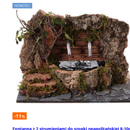
NOWOŚCI
-11
%
Fontanna z 2 strumieniami do szopki neapolitańskiej 8-10