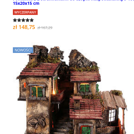
15x20x15 cm
WYCZERPANY
zł 148,75
zł 167,29
NOWOŚCI