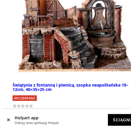
Świątynia z fontanną i piwnicą, szopka neapolitańska 10–
12cm, 40×35×25 cm
WYCZERPANY
zł 809,31
Holyart app
ŚCIĄGNI
Odkryj teraz aplikację Holyart