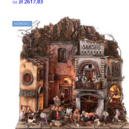
zł 2617,83
Od
NOWOŚCI