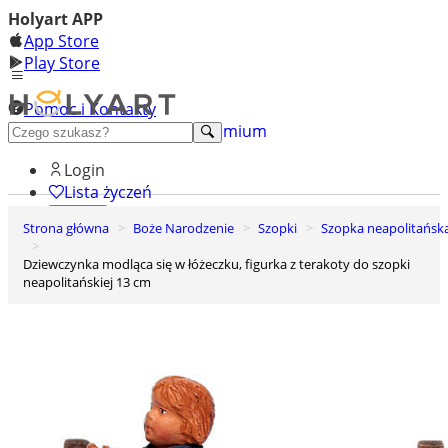
Holyart APP
App Store
Play Store
Pomoc i Kontakty
+48 222 922 860
Odkryj premium
Login
Lista życzeń
Strona główna
Boże Narodzenie
Szopki
Szopka neapolitańsk
0
Koszyk
Dziewczynka modląca się w łóżeczku, figurka z terakoty do szopki
neapolitańskiej 13 cm