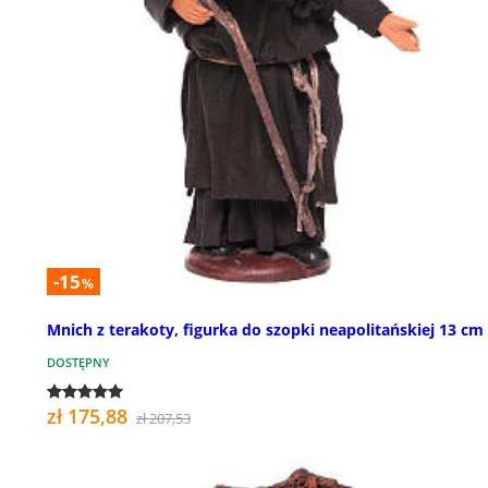
-15
%
Mnich z terakoty, figurka do szopki neapolitańskiej 13 cm
DOSTĘPNY
zł 175,88
zł 207,53