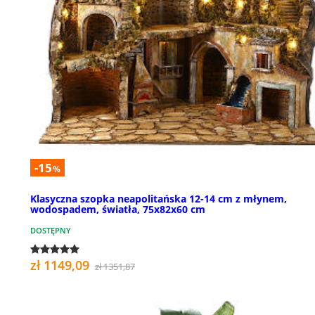
-15
%
Klasyczna szopka neapolitańska 12-14 cm z młynem,
wodospadem, światła, 75x82x60 cm
DOSTĘPNY
zł 1149,09
zł 1351,87