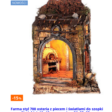
NOWOŚCI
-15
%
Farma styl 700 osteria z piecem i światłami do szopki