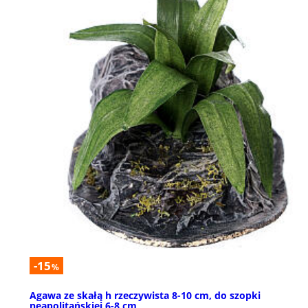
-15
%
Agawa ze skałą h rzeczywista 8-10 cm, do szopki
neapolitańskiej 6-8 cm