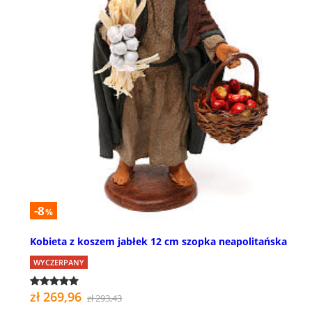
-8
%
Kobieta z koszem jabłek 12 cm szopka neapolitańska
WYCZERPANY
zł 269,96
zł 293,43