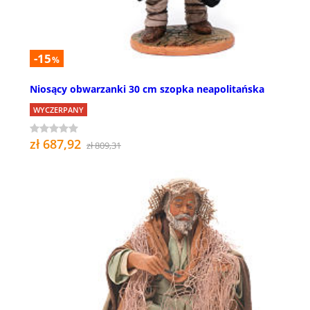
-15
%
Niosący obwarzanki 30 cm szopka neapolitańska
WYCZERPANY
zł 687,92
zł 809,31