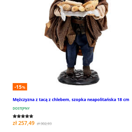
-15
%
Mężczyzna z tacą z chlebem, szopka neapolitańska 18 cm
DOSTĘPNY
zł 257,49
zł 302,93