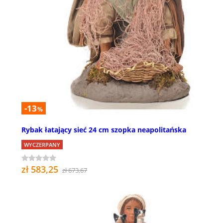
-13
%
Rybak łatający sieć 24 cm szopka neapolitańska
WYCZERPANY
zł 583,25
zł 673,67