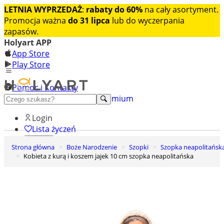
LETNIA WYPRZEDAŻ
:
rabaty do 60%
na cały asortyment.
Promocja ważna
do 31 lipca
lub do wyczerpania
zapasów.
Holyart APP
App Store
Play Store
Pomoc i Kontakty
+48 222 922 860
Odkryj premium
Login
Lista życzeń
Strona główna
Boże Narodzenie
Szopki
Szopka neapolitańsk
0
Kobieta z kurą i koszem jajek 10 cm szopka neapolitańska
Koszyk