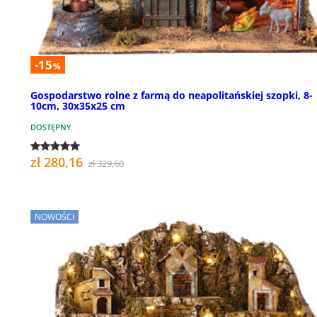
-15
%
Gospodarstwo rolne z farmą do neapolitańskiej szopki, 8-
10cm, 30x35x25 cm
DOSTĘPNY
zł 280,16
zł 329,60
NOWOŚCI