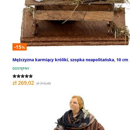
-15
%
Mężczyzna karmiący króliki, szopka neapolitańska, 10 cm
DOSTĘPNY
zł 269,02
zł 316,49