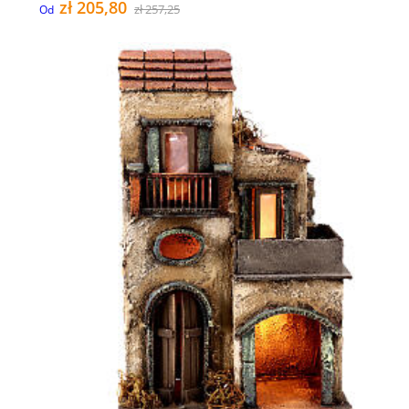
zł 205,80
zł 257,25
Od