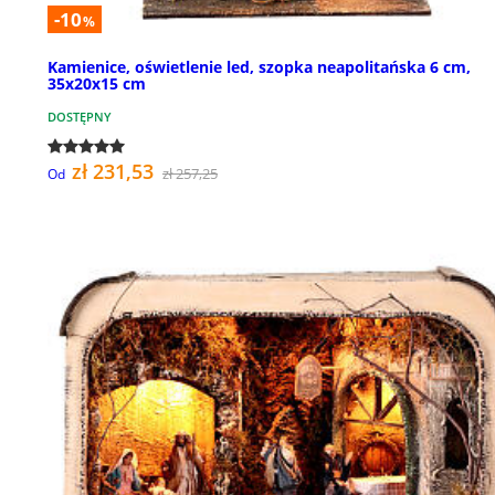
-10
%
Kamienice, oświetlenie led, szopka neapolitańska 6 cm,
35x20x15 cm
DOSTĘPNY
zł 231,53
zł 257,25
Od