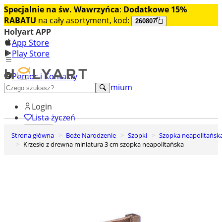
Specjalnie na św. Wawrzyńca
:
Dodatkowe 15%
RABATU
na cały asortyment, kod:
260807
Holyart APP
App Store
Play Store
Pomoc i Kontakty
+48 222 922 860
Odkryj premium
Login
Lista życzeń
Strona główna
Boże Narodzenie
Szopki
Szopka neapolitańsk
0
Krzesło z drewna miniatura 3 cm szopka neapolitańska
Koszyk