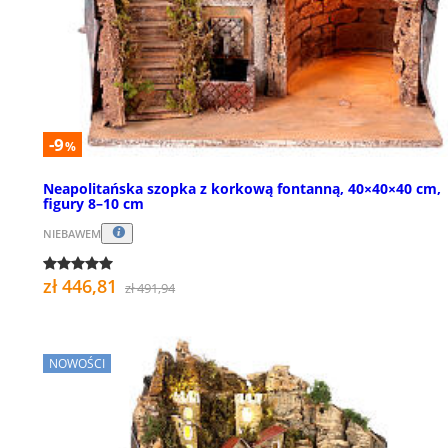
-9
%
Neapolitańska szopka z korkową fontanną, 40×40×40 cm,
figury 8–10 cm
NIEBAWEM
zł 446,81
zł 491,94
NOWOŚCI