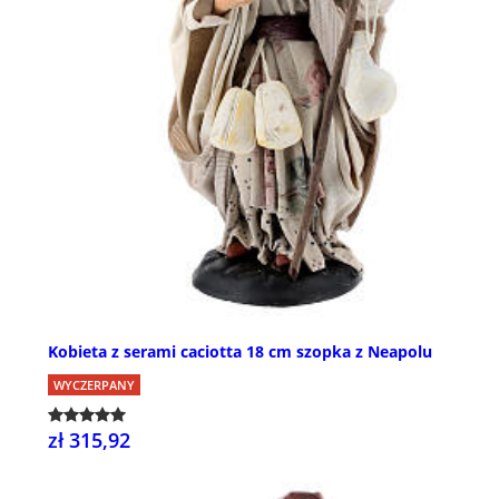
Kobieta z serami caciotta 18 cm szopka z Neapolu
WYCZERPANY
zł 315,92