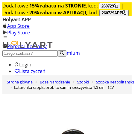
Dodatkowe
15% rabatu na STRONIE
, kod:
|
260729
Dodatkowe
20% rabatu w APLIKACJI
, kod:
260729APP
Holyart APP
App Store
Play Store
Pomoc i Kontakty
+48 222 922 860
Odkryj premium
Login
Lista życzeń
Strona główna
Boże Narodzenie
Szopki
Szopka neapolitańsk
0
Latarenka szopka zrób to sam h rzeczywista 1,5 cm - 12V
Koszyk