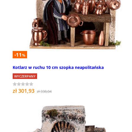
-11
%
Kotlarz w ruchu 10 cm szopka neapolitańska
WYCZERPANY
zł 301,93
zł 338,04