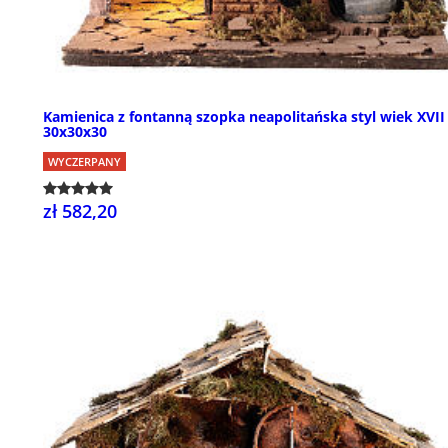
Kamienica z fontanną szopka neapolitańska styl wiek XVII
30x30x30
WYCZERPANY
zł 582,20