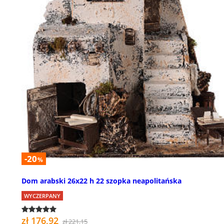
-20
%
Dom arabski 26x22 h 22 szopka neapolitańska
WYCZERPANY
zł 176,92
zł 221,15