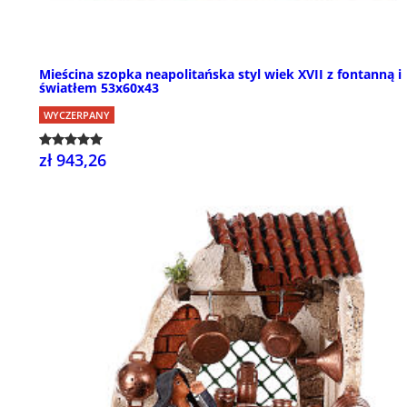
Mieścina szopka neapolitańska styl wiek XVII z fontanną i
światłem 53x60x43
WYCZERPANY
zł 943,26