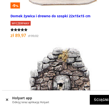
-9
%
Domek żywica i drewno do szopki 22x15x15 cm
WYCZERPANY
zł 89,97
zł 99,02
Holyart app
ŚCIĄGNI
Odkryj teraz aplikację Holyart