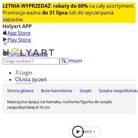
LETNIA WYPRZEDAŻ
:
rabaty do 60%
na cały asortyment.
Promocja ważna
do 31 lipca
lub do wyczerpania
zapasów.
Holyart APP
App Store
Play Store
Pomoc i Kontakty
+48 222 922 860
Odkryj premium
Login
Lista życzeń
Strona główna
Boże Narodzenie
Szopki
Szopka neapolitańsk
0
Koszyk
Mężczyzna śpiący na hamaku, ruchoma figurka do szopki
neapolitańskiej 8-10 cm
VIDEO
1