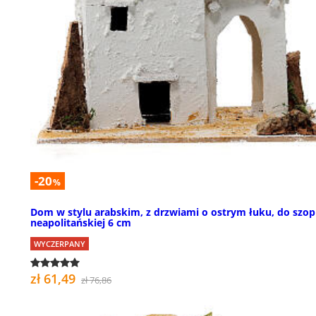
-20
%
Dom w stylu arabskim, z drzwiami o ostrym łuku, do szop
neapolitańskiej 6 cm
WYCZERPANY
zł 61,49
zł 76,86