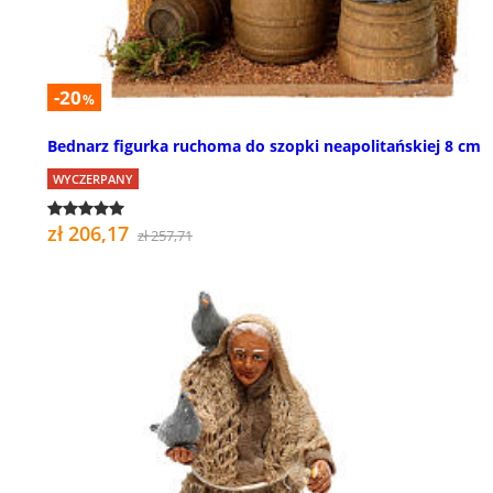
-20
%
Bednarz figurka ruchoma do szopki neapolitańskiej 8 cm
WYCZERPANY
zł 206,17
zł 257,71