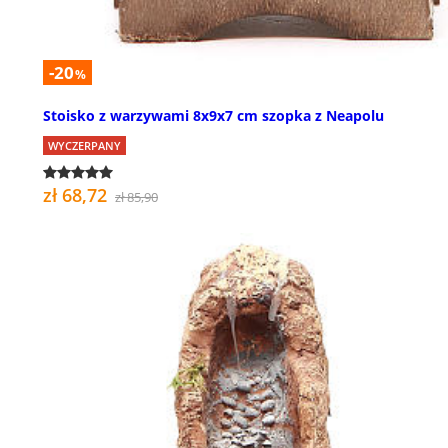
-20
%
Stoisko z warzywami 8x9x7 cm szopka z Neapolu
WYCZERPANY
zł 68,72
zł 85,90