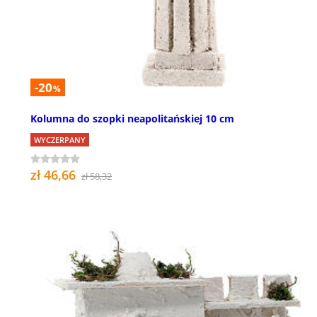
-20
%
Kolumna do szopki neapolitańskiej 10 cm
WYCZERPANY
zł 46,66
zł 58,32