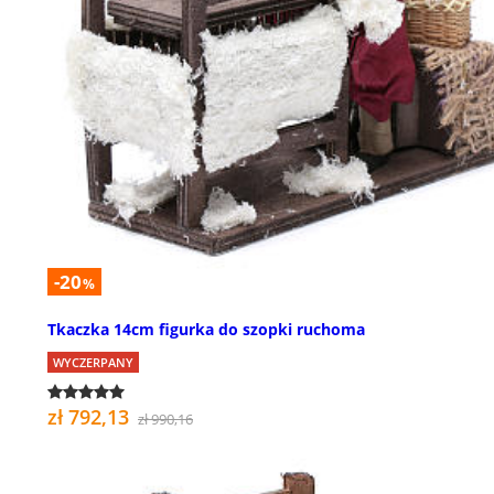
-20
%
Tkaczka 14cm figurka do szopki ruchoma
WYCZERPANY
zł 792,13
zł 990,16