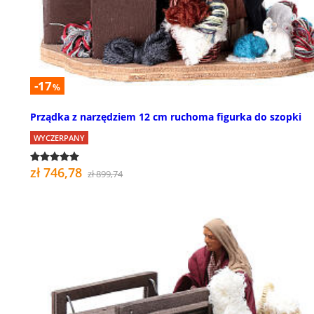
-17
%
Prządka z narzędziem 12 cm ruchoma figurka do szopki
WYCZERPANY
zł 746,78
zł 899,74