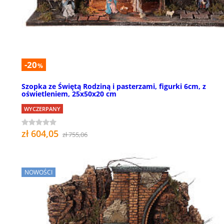
-20
%
Szopka ze Świętą Rodziną i pasterzami, figurki 6cm, z
oświetleniem, 25x50x20 cm
WYCZERPANY
zł 604,05
zł 755,06
NOWOŚCI