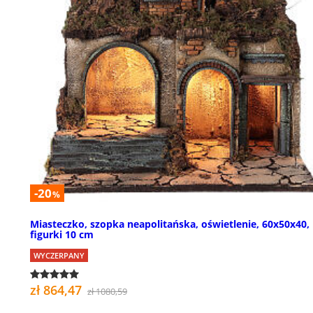
-20
%
Miasteczko, szopka neapolitańska, oświetlenie, 60x50x40,
figurki 10 cm
WYCZERPANY
zł 864,47
zł 1080,59