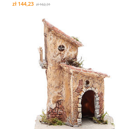
zł 144,23
zł 162,31