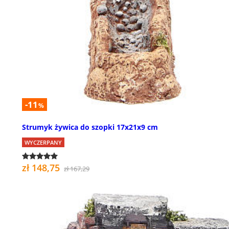
-11
%
Strumyk żywica do szopki 17x21x9 cm
WYCZERPANY
zł 148,75
zł 167,29