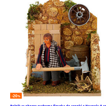
-20
%
Rolnik w oborze ruchoma figurka do szopki z Neapolu 8 