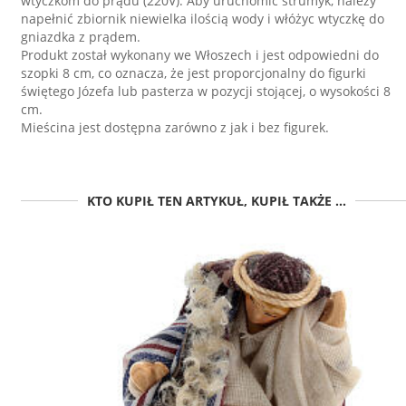
wtyczkom do prądu (220V). Aby uruchomić strumyk, należy
napełnić zbiornik niewielka ilością wody i włóżyc wtyczkę do
gniazdka z prądem.
Produkt został wykonany we Włoszech i jest odpowiedni do
szopki 8 cm, co oznacza, że jest proporcjonalny do figurki
świętego Józefa lub pasterza w pozycji stojącej, o wysokości 8
cm.
Mieścina jest dostępna zarówno z jak i bez figurek.
KTO KUPIŁ TEN ARTYKUŁ, KUPIŁ TAKŻE ...