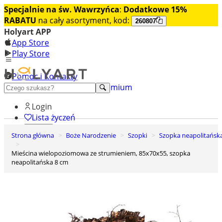
Specjalnie na św. Wawrzyńca
:
Dodatkowe 15%
RABATU
na cały asortyment, kod:
260807
Holyart APP
App Store
Play Store
Pomoc i Kontakty
+48 222 922 860
Odkryj premium
Login
Lista życzeń
Strona główna
Boże Narodzenie
Szopki
Szopka neapolitańsk
0
Koszyk
Mieścina wielopoziomowa ze strumieniem, 85x70x55, szopka
neapolitańska 8 cm