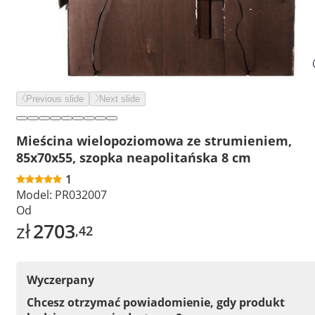
Previous slide
Next slide
Mieścina wielopoziomowa ze strumieniem,
85x70x55, szopka neapolitańska 8 cm
1
Model:
PR032007
Od
zł
2703
,42
Wyczerpany
Chcesz otrzymać powiadomienie, gdy produkt