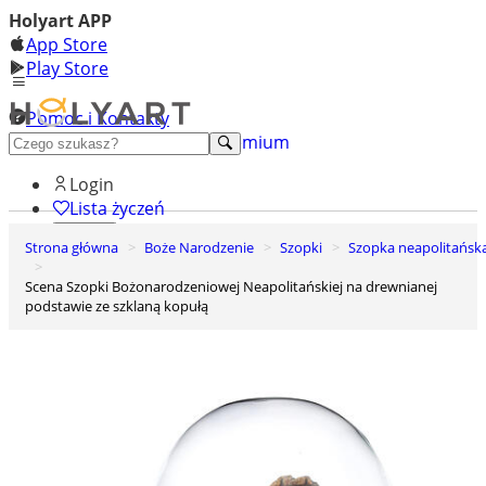
Holyart APP
App Store
Play Store
Pomoc i Kontakty
+48 222 922 860
Odkryj premium
Login
Lista życzeń
Strona główna
Boże Narodzenie
Szopki
Szopka neapolitańsk
0
Koszyk
Scena Szopki Bożonarodzeniowej Neapolitańskiej na drewnianej
podstawie ze szklaną kopułą