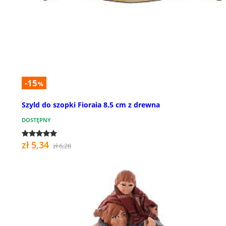
-15
%
Szyld do szopki Fioraia 8.5 cm z drewna
DOSTĘPNY
zł 5,34
zł 6,28