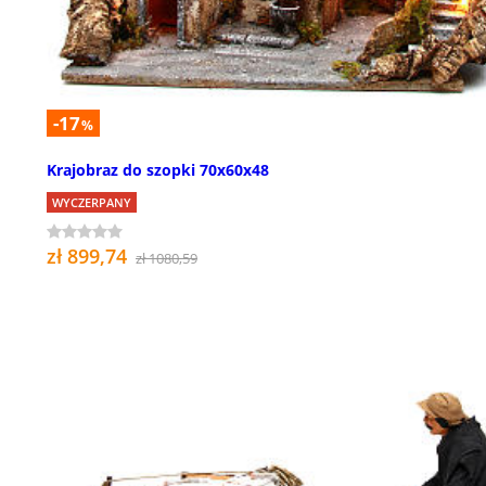
-17
%
Krajobraz do szopki 70x60x48
WYCZERPANY
zł 899,74
zł 1080,59