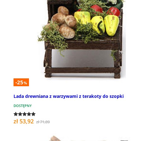
-25
%
Lada drewniana z warzywami z terakoty do szopki
DOSTĘPNY
zł 53,92
zł 71,89