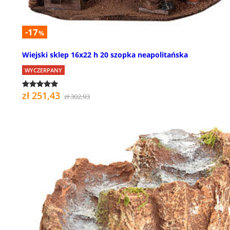
-17
%
Wiejski sklep 16x22 h 20 szopka neapolitańska
WYCZERPANY
zł 251,43
zł 302,93