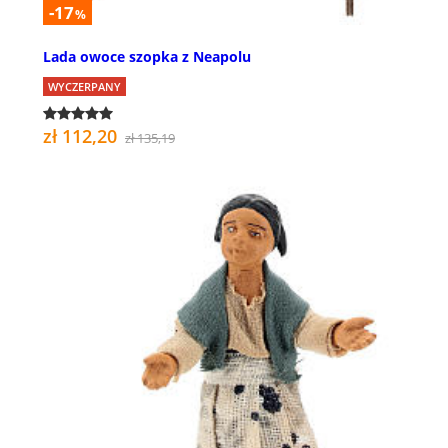
-17
%
Lada owoce szopka z Neapolu
WYCZERPANY
zł 112,20
zł 135,19