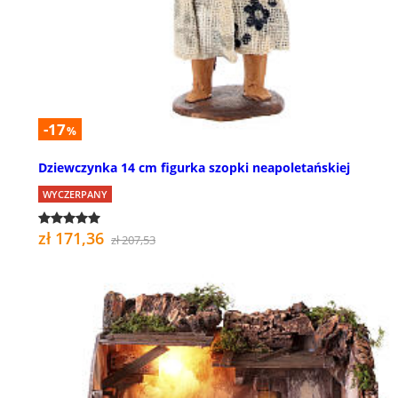
-17
%
Dziewczynka 14 cm figurka szopki neapoletańskiej
WYCZERPANY
zł 171,36
zł 207,53