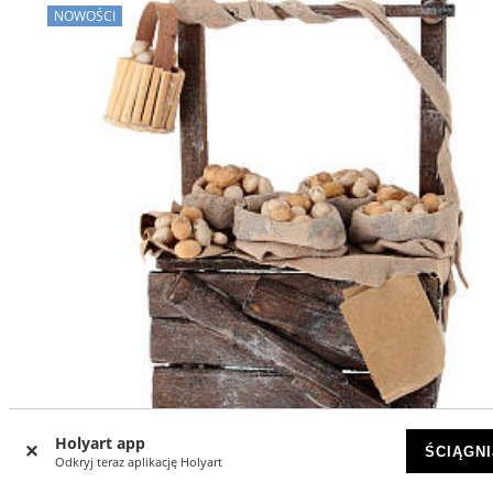
NOWOŚCI
Holyart app
ŚCIĄGNI
Odkryj teraz aplikację Holyart
Stragan z jajkami w workach – szopka neapolitańska, do