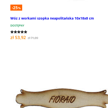
-25
%
Wóz z workami szopka neapolitańska 10x18x8 cm
DOSTĘPNY
zł 53,92
zł 71,89