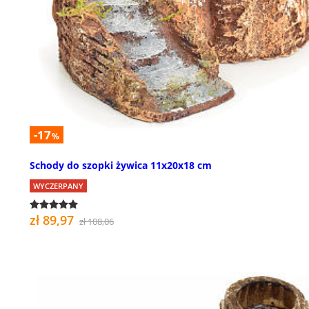
-17
%
Schody do szopki żywica 11x20x18 cm
WYCZERPANY
zł 89,97
zł 108,06