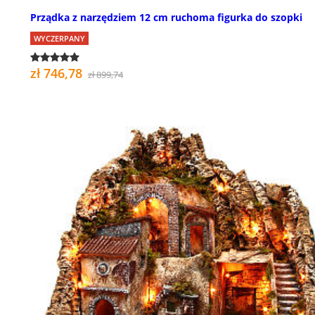
Prządka z narzędziem 12 cm ruchoma figurka do szopki
WYCZERPANY
zł 746,78
zł 899,74