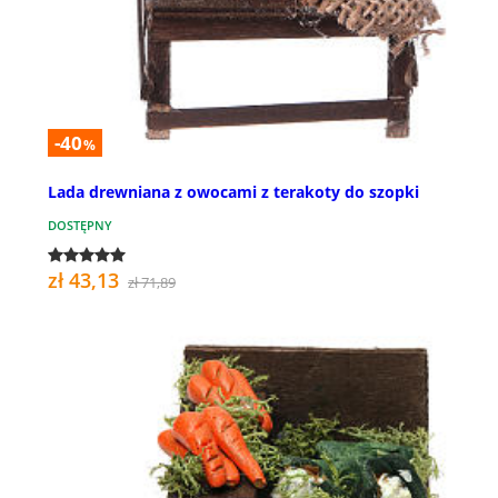
-40
%
Lada drewniana z owocami z terakoty do szopki
DOSTĘPNY
zł 43,13
zł 71,89