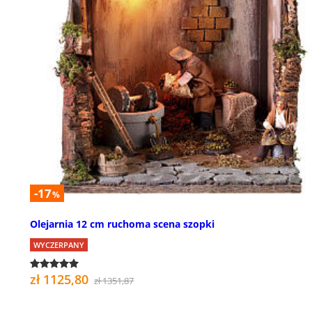
-17
%
Olejarnia 12 cm ruchoma scena szopki
WYCZERPANY
zł 1125,80
zł 1351,87