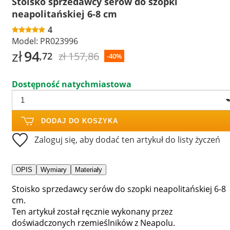
Stoisko sprzedawcy serów do szopki
neapolitańskiej 6-8 cm
4
Model:
PR023996
zł
94
zł 157,86
,72
-40%
Dostępność natychmiastowa
DODAJ DO KOSZYKA
Zaloguj się, aby dodać ten artykuł do listy życzeń
OPIS
Wymiary
Materiały
Stoisko sprzedawcy serów do szopki neapolitańskiej 6-8
cm.
Ten artykuł został ręcznie wykonany przez
doświadczonych rzemieślników z Neapolu.