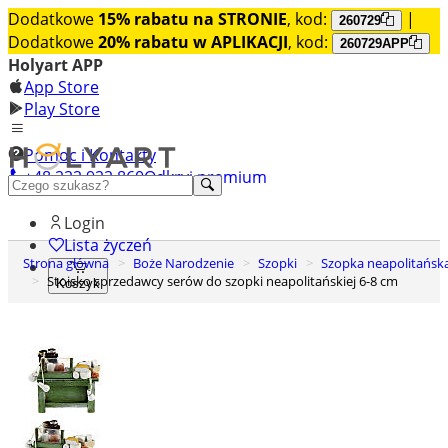
Dodatkowe
15% rabatu na STRONIE
, kod:
|
260729
Dodatkowe
20% rabatu w APLIKACJI
, kod:
260729APP
Holyart APP
App Store
Play Store
Pomoc i Kontakty
+48 222 922 860
Odkryj premium
Login
Lista życzeń
Strona główna
Boże Narodzenie
Szopki
Szopka neapolitańsk
Stoisko sprzedawcy serów do szopki neapolitańskiej 6-8 cm
Koszyk