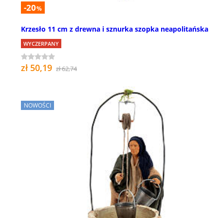
-20
%
Krzesło 11 cm z drewna i sznurka szopka neapolitańska
WYCZERPANY
zł 50,19
zł 62,74
NOWOŚCI