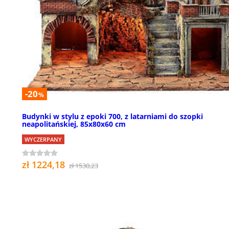
-20
%
Budynki w stylu z epoki 700, z latarniami do szopki
neapolitańskiej, 85x80x60 cm
WYCZERPANY
zł 1224,18
zł 1530,23