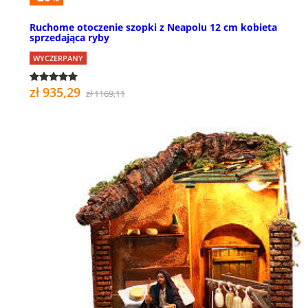
Ruchome otoczenie szopki z Neapolu 12 cm kobieta
sprzedająca ryby
WYCZERPANY
zł 935,29
zł 1169,11