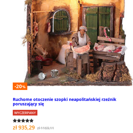
-20
%
Ruchome otoczenie szopki neapolitańskiej rzeźnik
poruszający się
WYCZERPANY
zł 935,29
zł 1169,11