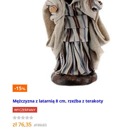
-15
%
Mężczyzna z latarnią 8 cm, rzeźba z terakoty
WYCZERPANY
zł 76,35
zł 89,83