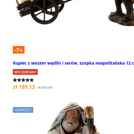
-7
%
Kupiec z wozem wędlin i serów, szopka neapolitańska 12 
WYCZERPANY
zł 189,13
zł 202,68
NOWOŚCI