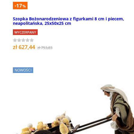
-17
%
Szopka Bożonarodzeniowa z figurkami 8 cm i piecem,
neapolitańska, 25x50x25 cm
WYCZERPANY
zł 627,44
zł 753,83
NOWOŚCI