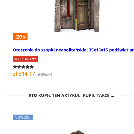
-20
%
Otoczenie do szopki neapolitańskiej 35x15x15 podświetla
WYCZERPANY
zł 314,17
zł 392,71
KTO KUPIŁ TEN ARTYKUŁ, KUPIŁ TAKŻE ...
NOWOŚCI