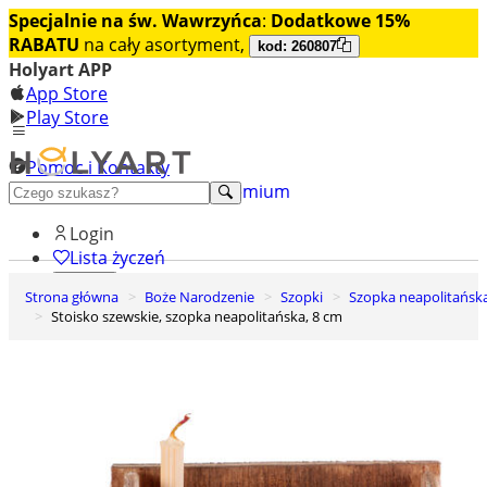
Specjalnie na św. Wawrzyńca
:
Dodatkowe 15%
RABATU
na cały asortyment,
kod: 260807
Holyart APP
App Store
Play Store
Pomoc i Kontakty
+48 222 922 860
Odkryj premium
Login
Lista życzeń
Strona główna
Boże Narodzenie
Szopki
Szopka neapolitańsk
0
Stoisko szewskie, szopka neapolitańska, 8 cm
Koszyk