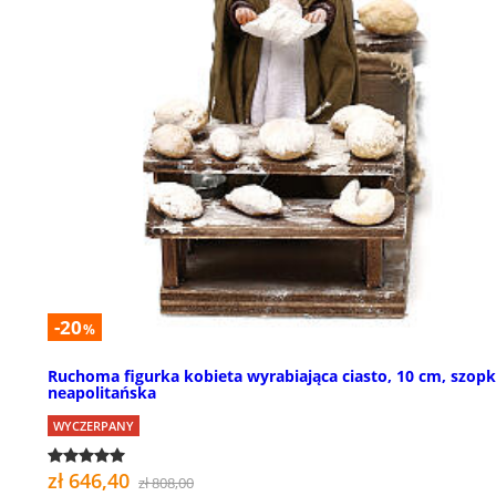
-20
%
Ruchoma figurka kobieta wyrabiająca ciasto, 10 cm, szop
neapolitańska
WYCZERPANY
zł 646,40
zł 808,00