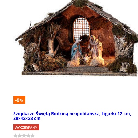
-9
%
Szopka ze Świętą Rodziną neapolitańska, figurki 12 cm,
28×42×28 cm
WYCZERPANY