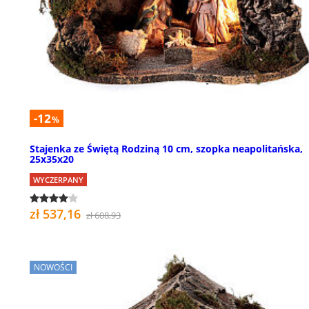
-12
%
Stajenka ze Świętą Rodziną 10 cm, szopka neapolitańska,
25x35x20
WYCZERPANY
zł 537,16
zł 608,93
NOWOŚCI