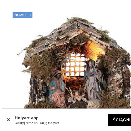
NOWOŚCI
Holyart app
ŚCIĄGNI
Odkryj teraz aplikację Holyart
-11
%