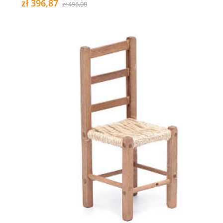
zł 396,87
zł 496,08