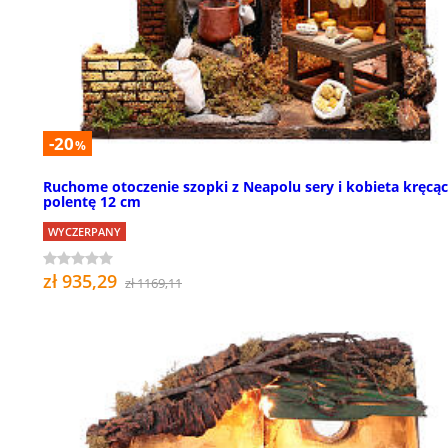
-20
%
Ruchome otoczenie szopki z Neapolu sery i kobieta kręcą
polentę 12 cm
WYCZERPANY
zł 935,29
zł 1169,11