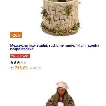
-20
%
Mężczyzna przy studni, ruchome ramię, 14 cm, szopka
neapolitańska
WYCZERPANY
zł 718,62
zł 898,28