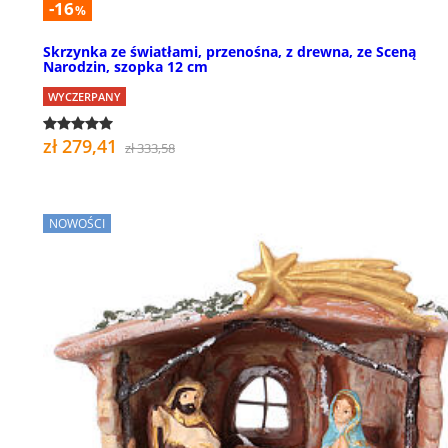
-16
%
Skrzynka ze światłami, przenośna, z drewna, ze Sceną
Narodzin, szopka 12 cm
WYCZERPANY
zł 279,41
zł 333,58
NOWOŚCI