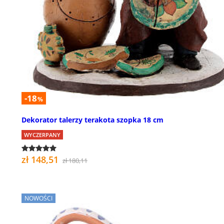
-18
%
Dekorator talerzy terakota szopka 18 cm
WYCZERPANY
zł 148,51
zł 180,11
NOWOŚCI