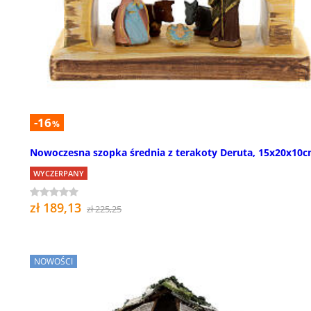
-16
%
Nowoczesna szopka średnia z terakoty Deruta, 15x20x10
WYCZERPANY
zł 189,13
zł 225,25
NOWOŚCI