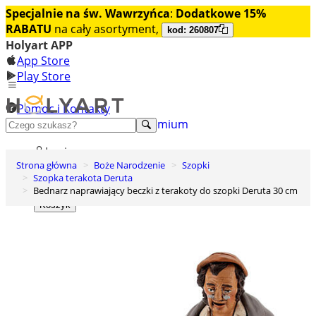
Specjalnie na św. Wawrzyńca
:
Dodatkowe 15%
RABATU
na cały asortyment,
kod: 260807
Holyart APP
App Store
Play Store
Pomoc i Kontakty
+48 222 922 860
Odkryj premium
Login
Strona główna
Boże Narodzenie
Szopki
Lista życzeń
Szopka terakota Deruta
Bednarz naprawiający beczki z terakoty do szopki Deruta 30 cm
0
Koszyk