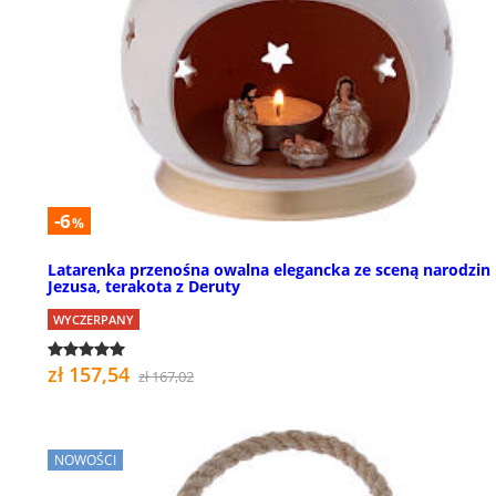
-6
%
Latarenka przenośna owalna elegancka ze sceną narodzin
Jezusa, terakota z Deruty
WYCZERPANY
zł 157,54
zł 167,02
NOWOŚCI