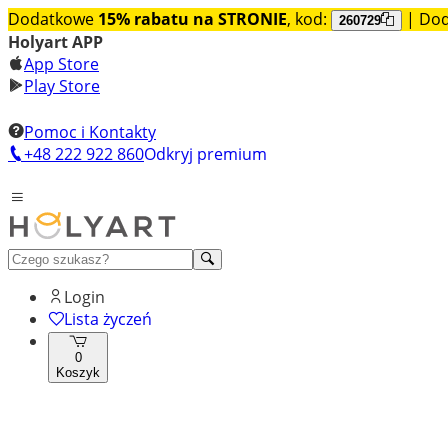
Dodatkowe
15% rabatu na STRONIE
, kod:
| Do
260729
Holyart APP
App Store
Play Store
Pomoc i Kontakty
+48 222 922 860
Odkryj premium
Login
Lista życzeń
0
Koszyk