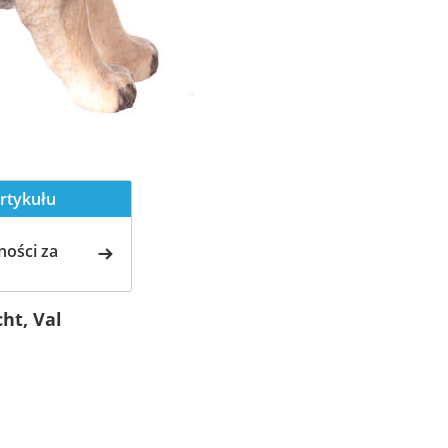
rtykułu
ości za
ht, Val