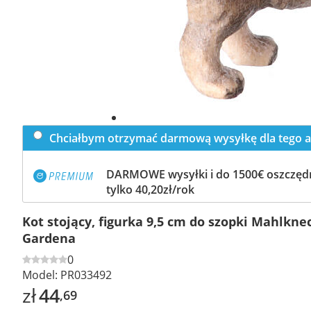
Chciałbym otrzymać darmową wysyłkę dla tego a
DARMOWE wysyłki i do 1500€ oszczędn
tylko 40,20zł/rok
Kot stojący, figurka 9,5 cm do szopki Mahlknec
Gardena
0
Model:
PR033492
zł
44
,69