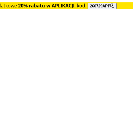
datkowe
20% rabatu w APLIKACJI
, kod:
260729APP