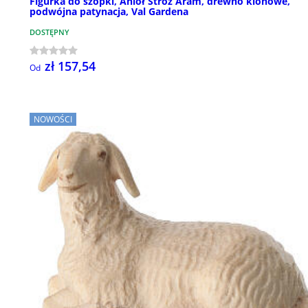
Figurka do szopki, Anioł Stróż Aram, drewno klonowe,
podwójna patynacja, Val Gardena
DOSTĘPNY
zł 157,54
Od
NOWOŚCI