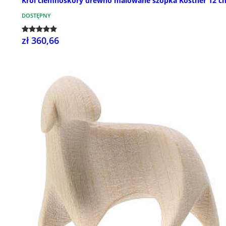
Król ciemnoskóry drewno malowane szopka Kostner 12 c
DOSTĘPNY
zł 360,66