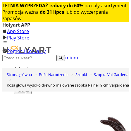
LETNIA WYPRZEDAŻ
:
rabaty do 60%
na cały asortyment.
Promocja ważna
do 31 lipca
lub do wyczerpania
zapasów.
Holyart APP
App Store
Play Store
Pomoc i Kontakty
+48 222 922 860
Odkryj premium
Login
Strona główna
Boże Narodzenie
Szopki
Szopka Val Gardena
Lista życzeń
Koza głowa wysoko drewno malowane szopka Rainell 9 cm Valgardena
0
Koszyk