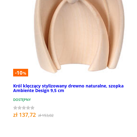
-10
%
Król klęczący stylizowany drewno naturalne, szopka
Ambiente Design 9,5 cm
DOSTĘPNY
zł 137,72
zł 153,02