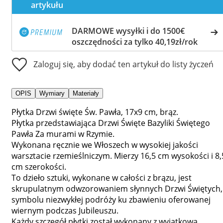
artykułu
DARMOWE wysyłki i do 1500€
oszczędności za tylko 40,19zł/rok
Zaloguj się, aby dodać ten artykuł do listy życzeń
OPIS
Wymiary
Materiały
Płytka Drzwi święte Św. Pawła, 17x9 cm, brąz.
Płytka przedstawiająca Drzwi Święte Bazyliki Świętego
Pawła Za murami w Rzymie.
Wykonana ręcznie we Włoszech w wysokiej jakości
warsztacie rzemieślniczym. Mierzy 16,5 cm wysokości i 8,
cm szerokości.
To dzieło sztuki, wykonane w całości z brązu, jest
skrupulatnym odwzorowaniem słynnych Drzwi Świętych,
symbolu niezwykłej podróży ku zbawieniu oferowanej
wiernym podczas Jubileuszu.
Każdy szczegół płytki został wykonany z wyjątkową