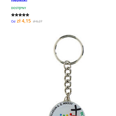
niebieski
DOSTĘPNY
zł 4,15
zł 6,27
Od