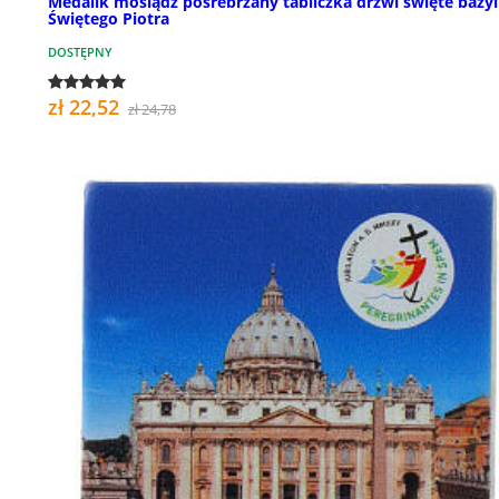
Medalik mosiądz posrebrzany tabliczka drzwi święte bazyl
Świętego Piotra
DOSTĘPNY
zł 22,52
zł 24,78