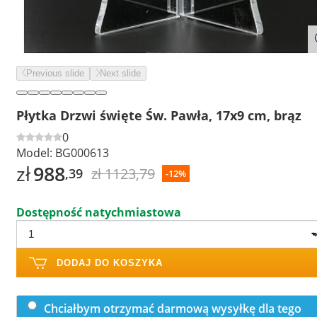
Previous slide
Next slide
Płytka Drzwi święte Św. Pawła, 17x9 cm, brąz
0
Model:
BG000613
zł
988
zł 1123,79
,39
-12%
Dostępność natychmiastowa
DODAJ DO KOSZYKA
Chciałbym otrzymać darmową wysyłkę dla tego