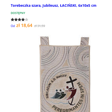
Torebeczka szara, Jubileusz, ŁACIŃSKI, 6x10x5 cm
DOSTĘPNY
zł 18,64
zł 31,59
Od