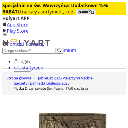
Specjalnie na św. Wawrzyńca
:
Dodatkowe 15%
RABATU
na cały asortyment, kod:
260807
Holyart APP
App Store
Play Store
Pomoc i Kontakty
+48 222 922 860
Odkryj premium
Login
Lista życzeń
Strona główna
Jubileusz 2025 Pielgrzymi Nadziei
0
Gadżety i pamiątki Jubileusz 2025
Koszyk
Płytka Drzwi święte Św. Pawła, 17x9 cm, brąz