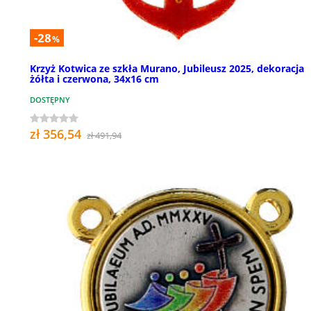
-28
%
Krzyż Kotwica ze szkła Murano, Jubileusz 2025, dekoracja
żółta i czerwona, 34x16 cm
DOSTĘPNY
zł 356,54
zł 491,94