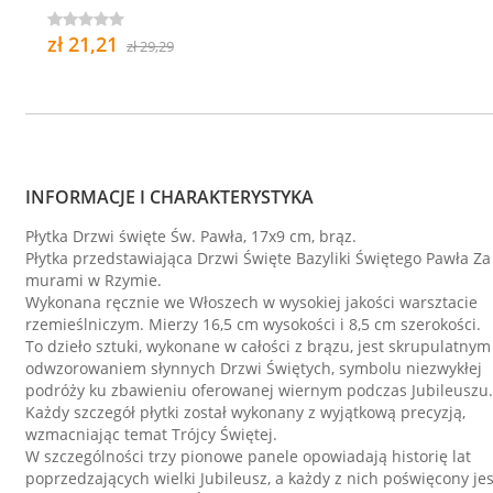
zł 21,21
zł 29,29
INFORMACJE I CHARAKTERYSTYKA
Płytka Drzwi święte Św. Pawła, 17x9 cm, brąz.
Płytka przedstawiająca Drzwi Święte Bazyliki Świętego Pawła Za
murami w Rzymie.
Wykonana ręcznie we Włoszech w wysokiej jakości warsztacie
rzemieślniczym. Mierzy 16,5 cm wysokości i 8,5 cm szerokości.
To dzieło sztuki, wykonane w całości z brązu, jest skrupulatnym
odwzorowaniem słynnych Drzwi Świętych, symbolu niezwykłej
podróży ku zbawieniu oferowanej wiernym podczas Jubileuszu.
Każdy szczegół płytki został wykonany z wyjątkową precyzją,
wzmacniając temat Trójcy Świętej.
W szczególności trzy pionowe panele opowiadają historię lat
poprzedzających wielki Jubileusz, a każdy z nich poświęcony jes