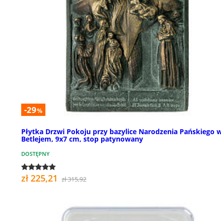
-29
%
Płytka Drzwi Pokoju przy bazylice Narodzenia Pańskiego 
Betlejem, 9x7 cm, stop patynowany
DOSTĘPNY
zł 225,21
zł 315,92