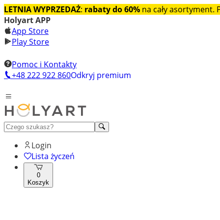
LETNIA WYPRZEDAŻ
:
rabaty do 60%
na cały asortyment.
Holyart APP
App Store
Play Store
Pomoc i Kontakty
+48 222 922 860
Odkryj premium
Login
Lista życzeń
0
Koszyk