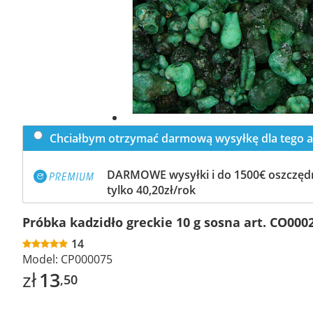
Chciałbym otrzymać darmową wysyłkę dla tego a
DARMOWE wysyłki i do 1500€ oszczędn
tylko 40,20zł/rok
Próbka kadzidło greckie 10 g sosna art. CO000
14
Model:
CP000075
zł
13
,50