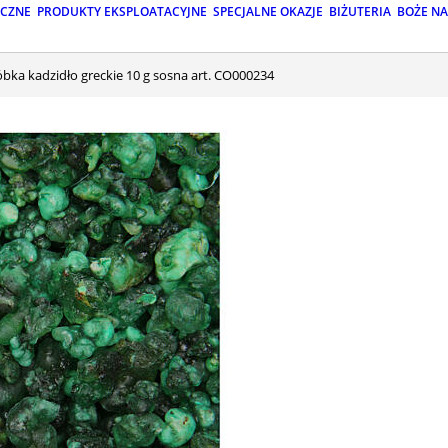
ICZNE
PRODUKTY EKSPLOATACYJNE
SPECJALNE OKAZJE
BIŻUTERIA
BOŻE N
róbka kadzidło greckie 10 g sosna art. CO000234