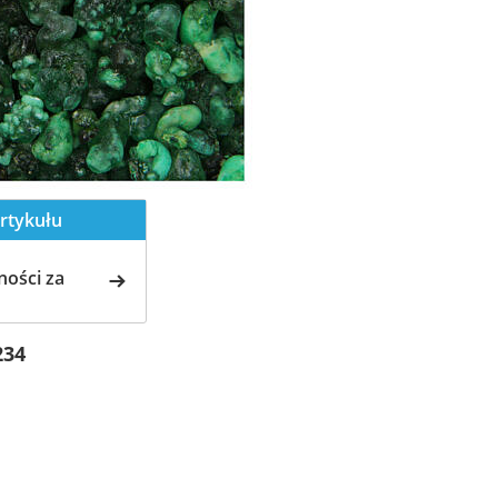
rtykułu
ości za
234