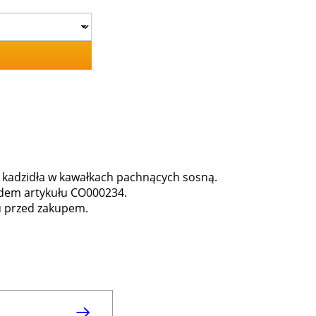
kadzidła w kawałkach pachnących sosną.
odem artykułu CO000234.
u przed zakupem.