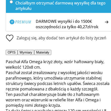
Chciałbym otrzymać darmową wysyłkę dla tego
artykułu
DARMOWE wysyłki i do 1500€
oszczędności za tylko 40,27zł/rok
Zaloguj się, aby dodać ten artykuł do listy życzeń
OPIS
Wymiary
Materiały
Paschał Alfa Omega krzyż złoty, wzór haftowany biały,
wielkość 120x8 cm.
Paschał został zrealizowany z wysokiej jakości wosku
parafinowego, który umożliwia utrzymanie stabilnej
struktury świecy podczas letnich upałów. Świeca została
ręcznie pomalowana z dbałością o każdy szczegół.
Ten paschał charakteryzuje białe tło z haftowanym
wzorem oraz wizerunki w reliefie liter Alfa i Omega i
pomiędzy nimi złotego krzyża.
Ta duża świeca paschalna mierzy 120 cm wysokości i 8