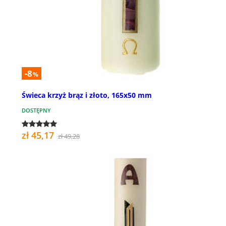
-8
%
Świeca krzyż brąz i złoto, 165x50 mm
DOSTĘPNY
zł 45,17
zł 49,28