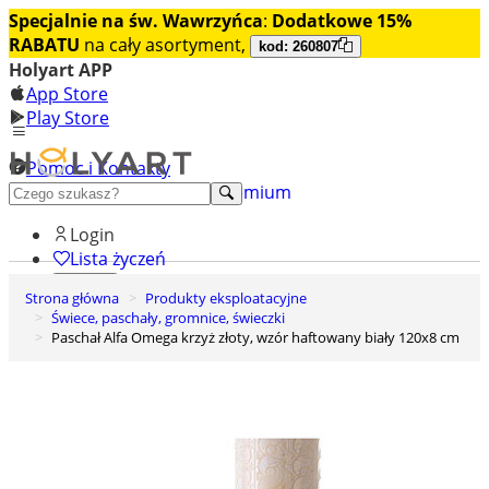
Specjalnie na św. Wawrzyńca
:
Dodatkowe 15%
RABATU
na cały asortyment,
kod: 260807
Holyart APP
App Store
Play Store
Pomoc i Kontakty
+48 222 922 860
Odkryj premium
Login
Lista życzeń
Strona główna
Produkty eksploatacyjne
0
Świece, paschały, gromnice, świeczki
Koszyk
Paschał Alfa Omega krzyż złoty, wzór haftowany biały 120x8 cm