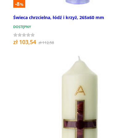
-8
%
Świeca chrzcielna, łódź i krzyż, 265x60 mm
DOSTĘPNY
zł 103,54
zł 112,58