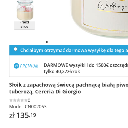
Previous
slide
Next
slide
Chciałbym otrzymać darmową wysyłkę dla tego a
DARMOWE wysyłki i do 1500€ oszczędn
tylko 40,27zł/rok
Słoik z zapachową świecą pachnącą białą piwo
tuberozą, Cereria Di Giorgio
0
Model:
CN002063
zł
135
,19