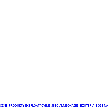
ICZNE
PRODUKTY EKSPLOATACYJNE
SPECJALNE OKAZJE
BIŻUTERIA
BOŻE N