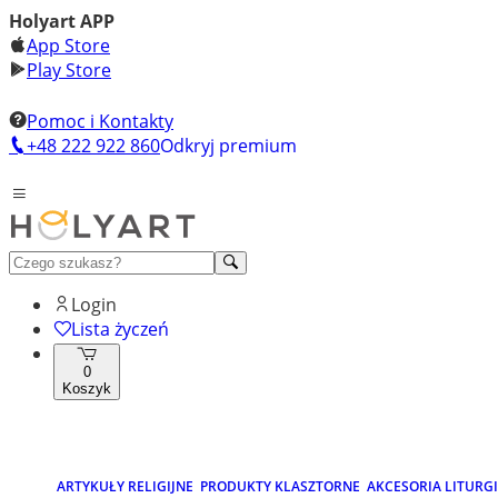
Holyart APP
App Store
Play Store
Pomoc i Kontakty
+48 222 922 860
Odkryj premium
Login
Lista życzeń
0
Koszyk
ARTYKUŁY RELIGIJNE
PRODUKTY KLASZTORNE
AKCESORIA LITURG