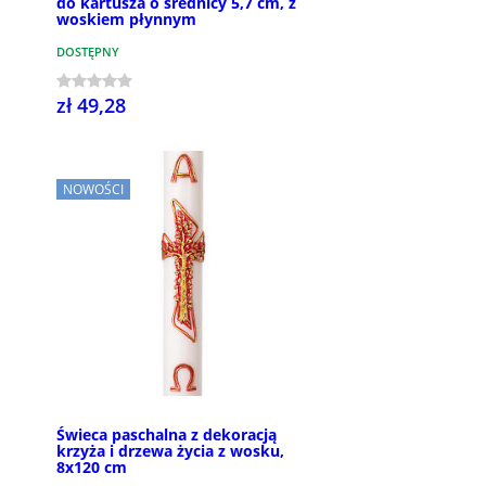
do kartusza o średnicy 5,7 cm, z
woskiem płynnym
DOSTĘPNY
zł 49,28
NOWOŚCI
Świeca paschalna z dekoracją
krzyża i drzewa życia z wosku,
8x120 cm