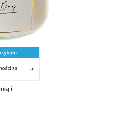
rtykułu
ości za
nią i