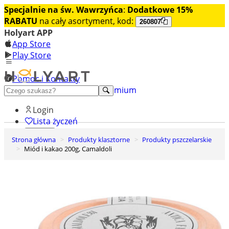
Specjalnie na św. Wawrzyńca
:
Dodatkowe 15%
RABATU
na cały asortyment, kod:
260807
Holyart APP
App Store
Play Store
Pomoc i Kontakty
+48 222 922 860
Odkryj premium
Login
Lista życzeń
Strona główna
Produkty klasztorne
Produkty pszczelarskie
0
Miód i kakao 200g, Camaldoli
Koszyk