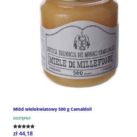
Miód wielokwiatowy 500 g Camaldoli
DOSTĘPNY
zł 44,18