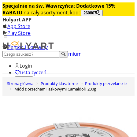
Specjalnie na św. Wawrzyńca
:
Dodatkowe 15%
RABATU
na cały asortyment, kod:
260807
Holyart APP
App Store
Play Store
Pomoc i Kontakty
+48 222 922 860
Odkryj premium
Login
Lista życzeń
Strona główna
Produkty klasztorne
Produkty pszczelarskie
0
Miód z orzechami laskowymi Camaldoli, 200g
Koszyk