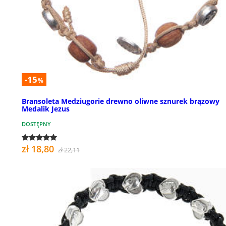
-15
%
Bransoleta Medziugorie drewno oliwne sznurek brązowy
Medalik Jezus
DOSTĘPNY
zł 18,80
zł 22,11