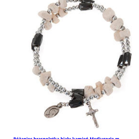
Różaniec brasnoletka biały kamień Medjugorje m