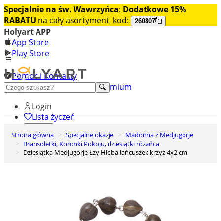
Specjalnie na św. Wawrzyńca
:
Dodatkowe 15%
RABATU
na cały asortyment, kod:
260807
Holyart APP
App Store
Play Store
Pomoc i Kontakty
+48 222 922 860
Odkryj premium
Login
Lista życzeń
Strona główna
Specjalne okazje
Madonna z Medjugorje
0
Bransoletki, Koronki Pokoju, dziesiątki różańca
Koszyk
Dziesiątka Medjugorje Łzy Hioba łańcuszek krzyż 4x2 cm