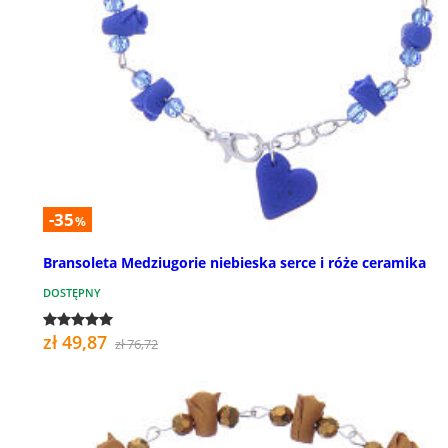
-35
%
Bransoleta Medziugorie niebieska serce i róże ceramika
DOSTĘPNY
zł 49,87
zł 76,72