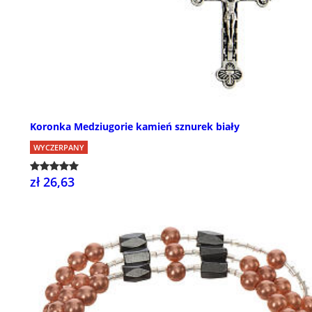
Koronka Medziugorie kamień sznurek biały
WYCZERPANY
zł 26,63