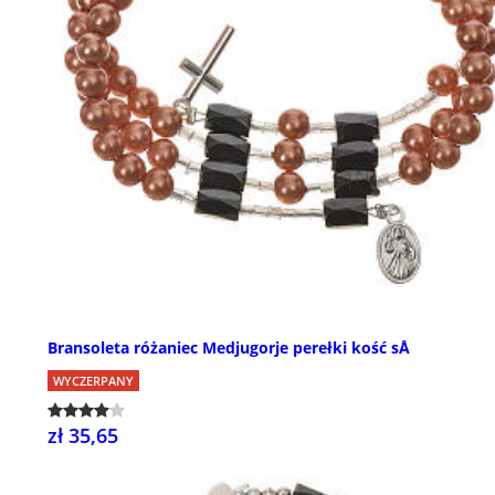
Bransoleta różaniec Medjugorje perełki kość sÅ
WYCZERPANY
zł 35,65