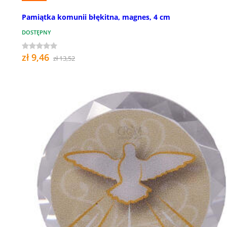
Pamiątka komunii błękitna, magnes, 4 cm
DOSTĘPNY
zł 9,46
zł 13,52