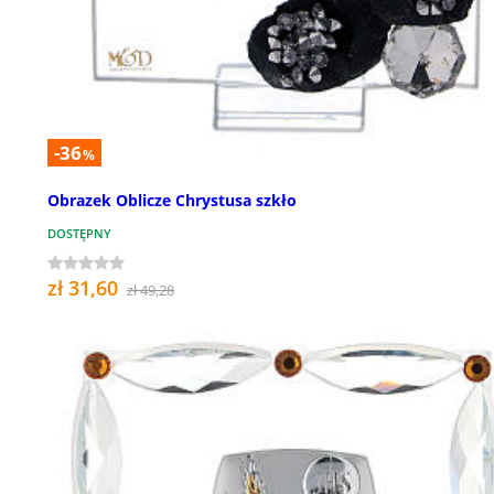
-36
%
Obrazek Oblicze Chrystusa szkło
DOSTĘPNY
zł 31,60
zł 49,28