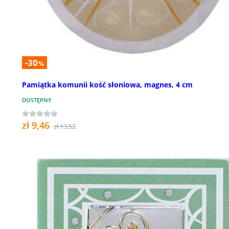
-30
%
Pamiątka komunii kość słoniowa, magnes, 4 cm
DOSTĘPNY
zł 9,46
zł 13,52