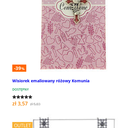
-39
%
Wisiorek emaliowany różowy Komunia
DOSTĘPNY
zł 3,57
zł 5,83
OUTLET