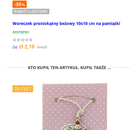
-30
%
RABATY ILOŚCIOWE
Woreczek prostokątny beżowy 10x10 cm na pamiątki
DOSTĘPNY
zł 2,10
zł 4,02
Od
KTO KUPIŁ TEN ARTYKUŁ, KUPIŁ TAKŻE ...
OUTLET