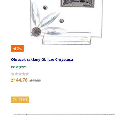
-42
%
Obrazek szklany Oblicze Chrystusa
DOSTĘPNY
zł 44,76
zł 76,86
OUTLET