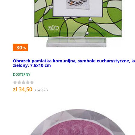
-30
%
Obrazek pamiątka komunijna, symbole eucharystyczne, k
zielony, 7,5x10 cm
DOSTĘPNY
zł 34,50
zł 49,28