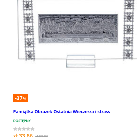
-37
%
Pamiątka Obrazek Ostatnia Wieczerza i strass
DOSTĘPNY
zł 33,86
zł 53,80