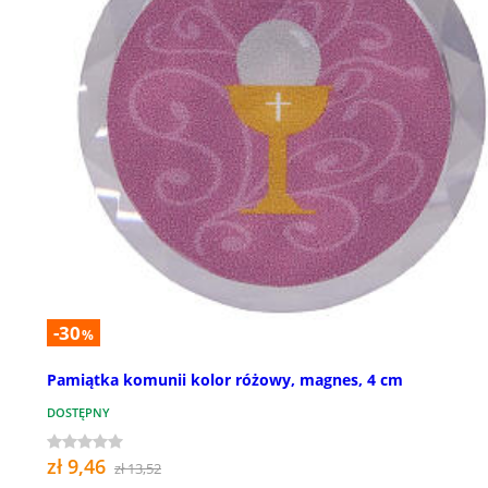
-30
%
Pamiątka komunii kolor różowy, magnes, 4 cm
DOSTĘPNY
zł 9,46
zł 13,52