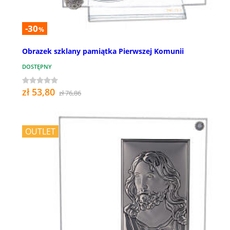
-30
%
Obrazek szklany pamiątka Pierwszej Komunii
DOSTĘPNY
zł 53,80
zł 76,86
OUTLET