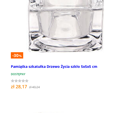
-30
%
Pamiątka szkatułka Drzewo Życia szkło 5x5x5 cm
DOSTĘPNY
zł 28,17
zł 40,24