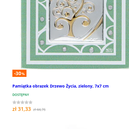
-30
%
Pamiątka obrazek Drzewo Życia, zielony, 7x7 cm
DOSTĘPNY
zł 31,33
zł 44,76