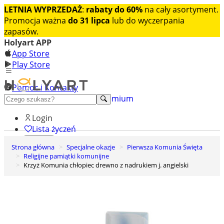
LETNIA WYPRZEDAŻ
:
rabaty do 60%
na cały asortyment.
Promocja ważna
do 31 lipca
lub do wyczerpania
zapasów.
Holyart APP
App Store
Play Store
Pomoc i Kontakty
+48 222 922 860
Odkryj premium
Login
Lista życzeń
Strona główna
Specjalne okazje
Pierwsza Komunia Święta
0
Religijne pamiątki komunijne
Koszyk
Krzyż Komunia chłopiec drewno z nadrukiem j. angielski