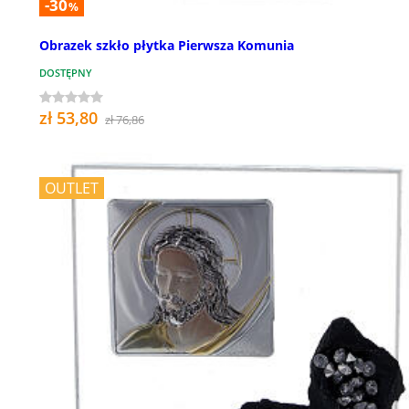
-30
%
Obrazek szkło płytka Pierwsza Komunia
DOSTĘPNY
zł 53,80
zł 76,86
OUTLET