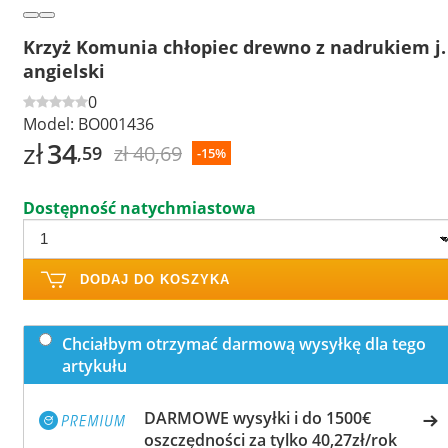
Krzyż Komunia chłopiec drewno z nadrukiem j.
angielski
0
Model:
BO001436
zł
34
zł 40,69
,59
-15%
Dostępność natychmiastowa
DODAJ DO KOSZYKA
Chciałbym otrzymać darmową wysyłkę dla tego
artykułu
DARMOWE wysyłki i do 1500€
oszczędności za tylko 40,27zł/rok