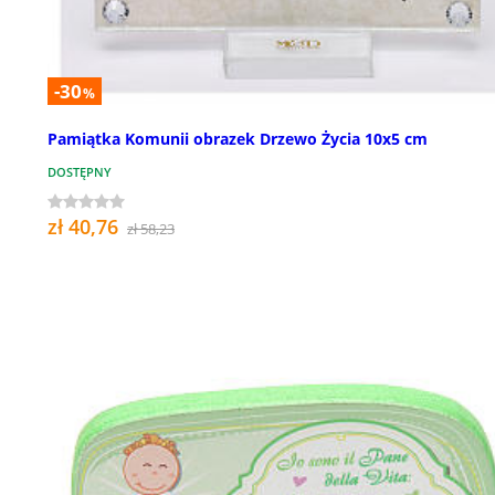
-30
%
Pamiątka Komunii obrazek Drzewo Życia 10x5 cm
DOSTĘPNY
zł 40,76
zł 58,23