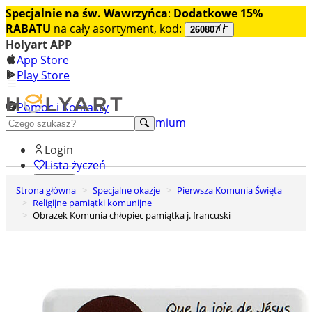
Specjalnie na św. Wawrzyńca
:
Dodatkowe 15%
RABATU
na cały asortyment, kod:
260807
Holyart APP
App Store
Play Store
Pomoc i Kontakty
+48 222 922 860
Odkryj premium
Login
Lista życzeń
Strona główna
Specjalne okazje
Pierwsza Komunia Święta
0
Religijne pamiątki komunijne
Koszyk
Obrazek Komunia chłopiec pamiątka j. francuski