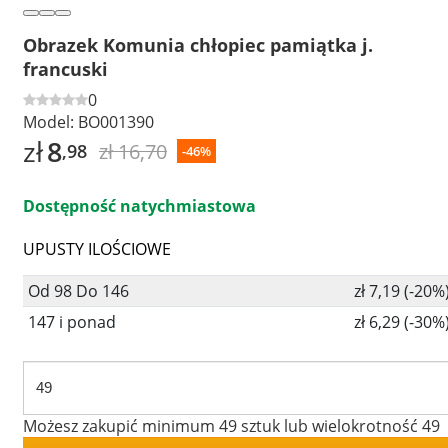
Obrazek Komunia chłopiec pamiątka j.
francuski
0
Model:
BO001390
zł
8
zł 16,70
,98
-46%
Dostępność natychmiastowa
UPUSTY ILOŚCIOWE
Od 98 Do 146
zł 7,19 (-20%
147 i ponad
zł 6,29 (-30%
Możesz zakupić minimum 49 sztuk lub wielokrotność 49