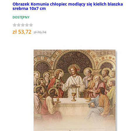
Obrazek Komunia chłopiec modlący się kielich blaszka
srebrna 10x7 cm
DOSTĘPNY
zł 53,72
zł 76,74