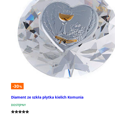
-30
%
Diament ze szkła płytka kielich Komunia
DOSTĘPNY