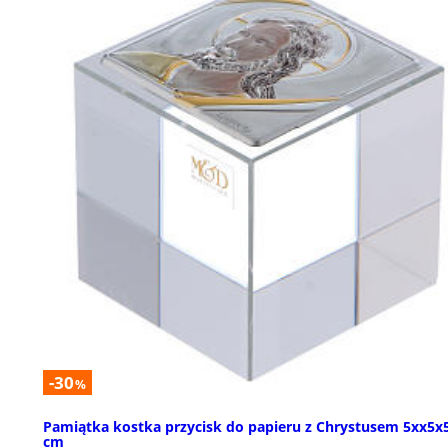
-30
%
Pamiątka kostka przycisk do papieru z Chrystusem 5xx5x
cm