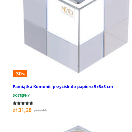
-30
%
Pamiątka Komunii: przycisk do papieru 5x5x5 cm
DOSTĘPNY
zł 31,28
zł 44,69