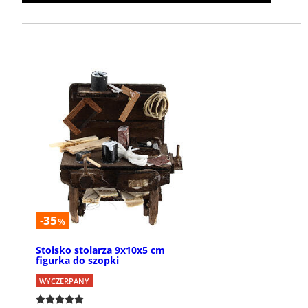
-35
%
Stoisko stolarza 9x10x5 cm
figurka do szopki
WYCZERPANY