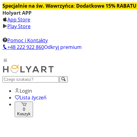
Specjalnie na św. Wawrzyńca
:
Dodatkowe 15% RABATU
Holyart APP
App Store
Play Store
Pomoc i Kontakty
+48 222 922 860
Odkryj premium
Login
Lista życzeń
0
Koszyk