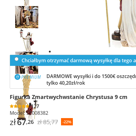
Previous
slide
Next
slide
Chciałbym otrzymać darmową wysyłkę dla tego a
DARMOWE wysyłki i do 1500€ oszczędn
tylko 40,20zł/rok
Figurka Zmartwychwstanie Chrystusa 9 cm
127
Model:
ST008382
zł
67
zł 85,77
,26
-22%