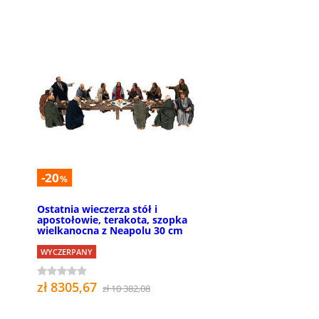
-20
%
Ostatnia wieczerza stół i
apostołowie, terakota, szopka
wielkanocna z Neapolu 30 cm
WYCZERPANY
zł 8305,67
zł 10 382,08