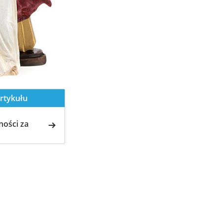
rtykułu
ości za