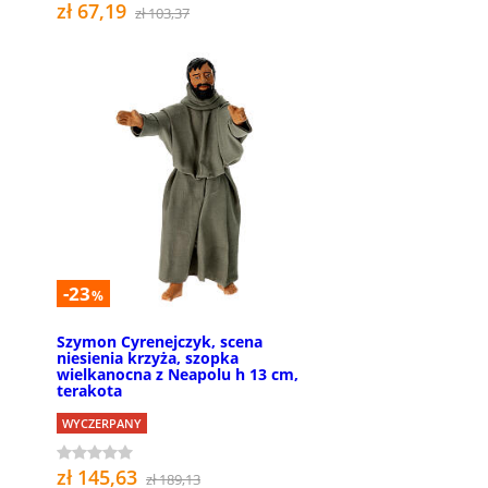
zł 67,19
zł 103,37
-23
%
Szymon Cyrenejczyk, scena
niesienia krzyża, szopka
wielkanocna z Neapolu h 13 cm,
terakota
WYCZERPANY
zł 145,63
zł 189,13