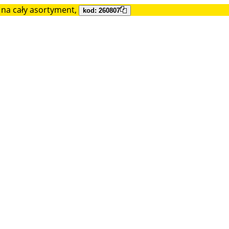
na cały asortyment,
kod: 260807