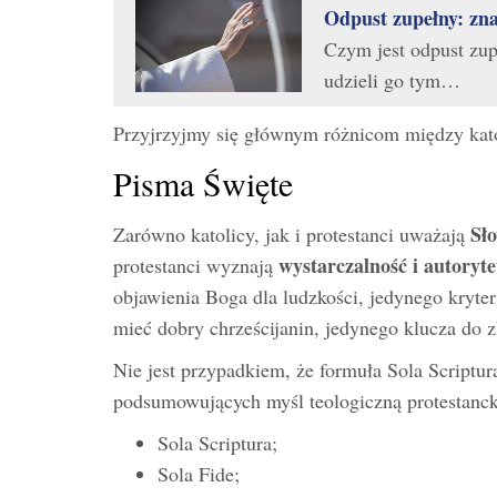
Odpust zupełny: zna
Czym jest odpust zup
udzieli go tym…
Przyjrzyjmy się głównym różnicom między kato
Pisma Święte
Sł
Zarówno katolicy, jak i protestanci uważają
wystarczalność i
autoryte
protestanci wyznają
objawienia Boga dla ludzkości, jedynego kryte
mieć dobry chrześcijanin, jedynego klucza do 
Nie jest przypadkiem, że formuła Sola Scriptura
podsumowujących myśl teologiczną protestanckie
Sola Scriptura;
Sola Fide;