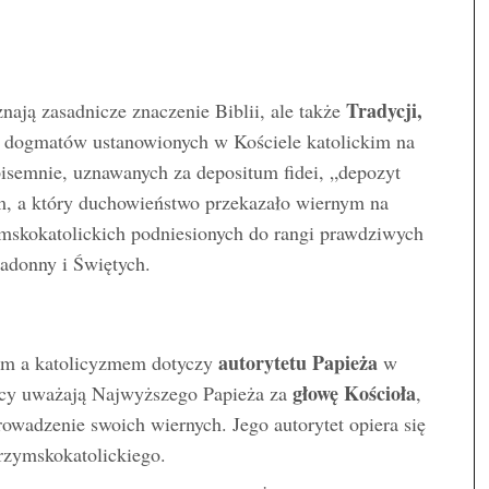
Tradycji,
nają zasadnicze znaczenie Biblii, ale także
i dogmatów ustanowionych w Kościele katolickim na
i pisemnie, uznawanych za depositum fidei, „depozyt
m, a który duchowieństwo przekazało wiernym na
mskokatolickich podniesionych do rangi prawdziwych
adonny i Świętych.
autorytetu Papieża
em a katolicyzmem dotyczy
w
głowę Kościoła
licy uważają Najwyższego Papieża za
,
rowadzenie swoich wiernych. Jego autorytet opiera się
 rzymskokatolickiego.