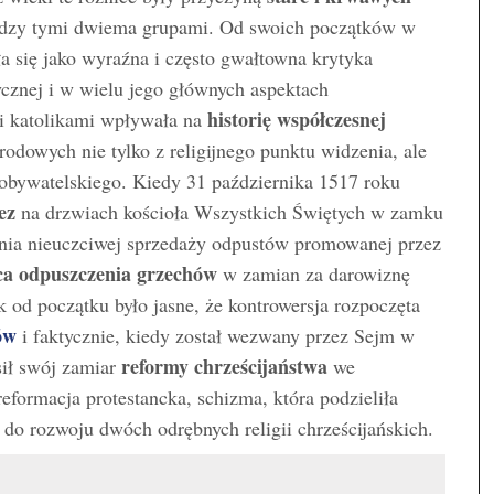
dzy tymi dwiema grupami. Od swoich początków w
a się jako wyraźna i często gwałtowna krytyka
tycznej i w wielu jego głównych aspektach
historię współczesnej
 i katolikami wpływała na
arodowych nie tylko z religijnego punktu widzenia, ale
i obywatelskiego. Kiedy 31 października 1517 roku
ez
na drzwiach kościoła Wszystkich Świętych w zamku
enia nieuczciwej sprzedaży odpustów promowanej przez
ca
odpuszczenia grzechów
w zamian za darowiznę
k od początku było jasne, że kontrowersja rozpoczęta
ów
i faktycznie, kiedy został wezwany przez Sejm w
reformy chrześcijaństwa
sił swój zamiar
we
reformacja protestancka, schizma, która podzieliła
 do rozwoju dwóch odrębnych religii chrześcijańskich.