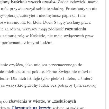
głowę Kościoła wszech czasów.
Żaden człowiek, nawet
y móc przywłaszczyć sobie tę władzę. Protestantyzm nie
cy opierają autorytet i nieomylność papieża, i nie
oświecenie niż to, które Duch Święty zesłany przez
rozumienia
ie są równi, wszyscy mają zdolność
y zajmują rolę w Kościele, nie mają wyłącznych praw
w porównaniu z innymi ludźmi.
tnienie czyśćca, jako miejsca przeznaczonego do
nie mieli czasu na pokutę. Pismo Święte nie mówi o
nie. Dla nich istnieje tylko piekło i niebo, a śmierć
 za wszystkie grzechy ludzi, bez potrzeby tymczasowej
zbawienia w wierze, w
„zasłużonych
gę do
Chrystusie na krzyżu
idzą w
jedyne prawdziwe