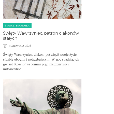
ŚWIĘCI I BŁOGOSŁA
Święty Wawrzyniec, patron diakonów
stałych
5 SIERPNIA 2026
Święty Wawrzyniec, diakon, poświęcił swoje życie
służbie ubogim i potrzebującym. W noc spadających
gwiazd Kościół wspomina jego męczeństwo i
miłosierdzie....