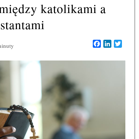
między katolikami a
estantami
Facebook
LinkedIn
Twitter
inuty