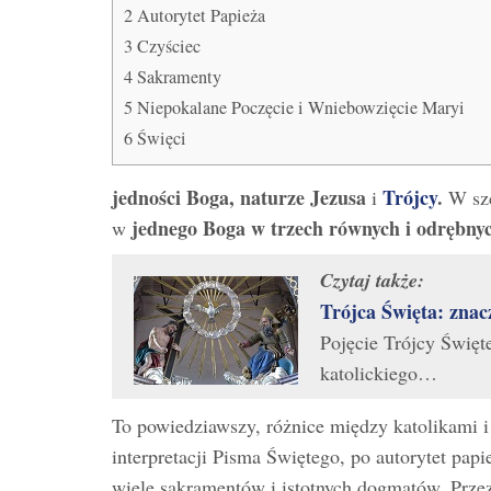
2
Autorytet Papieża
3
Czyściec
4
Sakramenty
5
Niepokalane Poczęcie i Wniebowzięcie Maryi
6
Święci
jedności Boga,
naturze Jezusa
Trójcy
.
i
W szc
jednego
Boga w trzech równych i odrębny
w
Czytaj także:
Trójca Święta: znac
Pojęcie Trójcy Święt
katolickiego…
To powiedziawszy, różnice między katolikami i 
interpretacji Pisma Świętego, po autorytet pap
wiele sakramentów i istotnych dogmatów. Przez