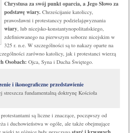
Chrystusa za swój punkt oparcia,
a Jego Słowo za
podstawę wiary.
Chrześcijanie katoliccy,
prawosławni i protestanccy podzielająwyznania
wiary
, lub nicejsko-konstantynopolitańskiego,
zdefiniowanego na pierwszym soborze nicejskim w
325 r. n.e. W szczególności są to nakazy oparte na
zególności zarówno katolicy, jak i protestanci wierzą
ch Osobach:
Ojca, Syna i Ducha Świętego.
zenie i ikonograficzne przedstawienie
ej streszcza fundamentalną doktrynę Kościoła
protestantami są liczne i znaczące, począwszy od
ieża i duchowieństwa w ogóle, ale także obejmujące
starć i krwawych
 wieki te różnice były przyczyną