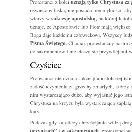
uznają tylko Chrystusa za 
Protestanci z kolei
oświecony łaską, nie posiada nieomylności, ab
sukcesję apostolską,
wierzy w
na której katoli
uznaje, że Apostołowie lub Piotr mają większe 
Boga daje każdemu człowiekowi. Wszyscy ludz
Pisma Świętego.
Chociaż protestanccy pastorz
do sakramentów i nie cieszą się przywilejami 
Czyściec
Protestanci nie uznają sukcesji apostolskiej is
zadośćuczynienia za grzechy zmarłych, którzy 
nim wystarczająco dużo, aby wyjaśnić jego istnie
Chrystusa na krzyżu była wystarczającą zapłatą
kary.
Podczas gdy katoliccy chrześcijanie widzą dro
uczynkach” i w sakramentach,
protestanci w