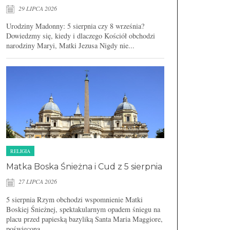
29 LIPCA 2026
Urodziny Madonny: 5 sierpnia czy 8 września?
Dowiedzmy się, kiedy i dlaczego Kościół obchodzi
narodziny Maryi, Matki Jezusa Nigdy nie...
RELIGIA
Matka Boska Śnieżna i Cud z 5 sierpnia
27 LIPCA 2026
5 sierpnia Rzym obchodzi wspomnienie Matki
Boskiej Śnieżnej, spektakularnym opadem śniegu na
placu przed papieską bazyliką Santa Maria Maggiore,
poświęconą...