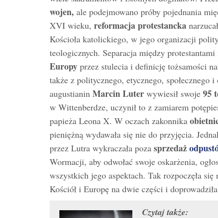
wojen,
ale podejmowano próby pojednania mię
reformacja protestancka
XVI wieku,
narzucał
Kościoła katolickiego, w jego organizacji poli
teologicznych. Separacja między protestantami
Europy
przez stulecia i definicję tożsamości n
także z politycznego, etycznego, społecznego 
Marcin Luter
95 t
augustianin
wywiesił swoje
w Wittenberdze, uczynił to z zamiarem potępi
obietni
papieża Leona X. W oczach zakonnika
pieniężną wydawała się nie do przyjęcia. Jedna
sprzedaż
odpust
przez Lutra wykraczała poza
Wormacji, aby odwołać swoje oskarżenia, ogło
wszystkich jego aspektach. Tak rozpoczęła się 
Kościół i Europę na dwie części i doprowadziła
Czytaj także: