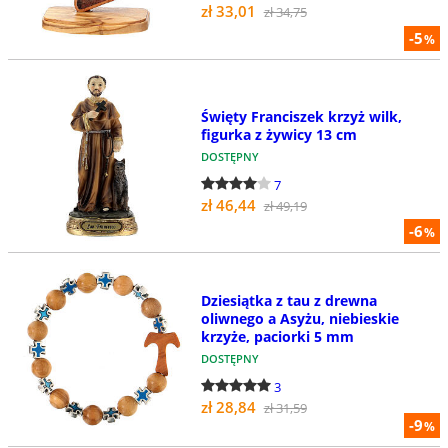
zł 33,01
zł 34,75
-5
%
Święty Franciszek krzyż wilk,
figurka z żywicy 13 cm
DOSTĘPNY
7
zł 46,44
zł 49,19
-6
%
Dziesiątka z tau z drewna
oliwnego a Asyżu, niebieskie
krzyże, paciorki 5 mm
DOSTĘPNY
3
zł 28,84
zł 31,59
-9
%