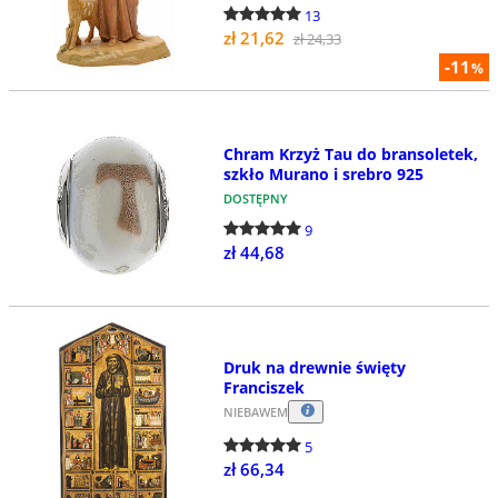
13
zł 21,62
zł 24,33
-11
%
Chram Krzyż Tau do bransoletek,
szkło Murano i srebro 925
DOSTĘPNY
9
zł 44,68
Druk na drewnie święty
Franciszek
NIEBAWEM
5
zł 66,34