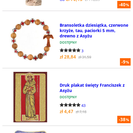
-40
%
Bransoletka dziesiątka, czerwone
krzyże, tau, paciorki 5 mm,
drewno z Asyżu
DOSTĘPNY
3
zł 28,84
zł 31,59
-9
%
Druk plakat święty Franciszek z
Asyżu
DOSTĘPNY
43
zł 4,47
zł 7,18
-38
%