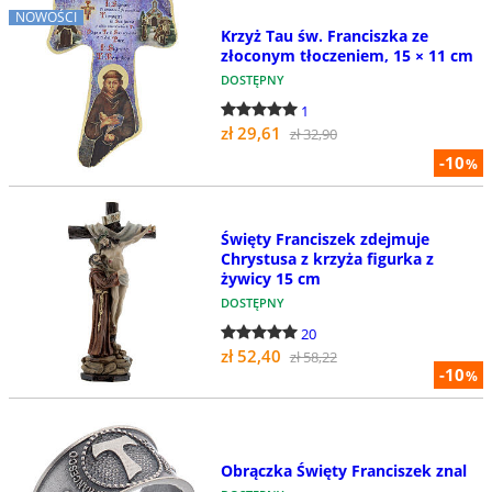
NOWOŚCI
Krzyż Tau św. Franciszka ze
złoconym tłoczeniem, 15 × 11 cm
DOSTĘPNY
1
zł 29,61
zł 32,90
-10
%
Święty Franciszek zdejmuje
Chrystusa z krzyża figurka z
żywicy 15 cm
DOSTĘPNY
20
zł 52,40
zł 58,22
-10
%
Obrączka Święty Franciszek znal