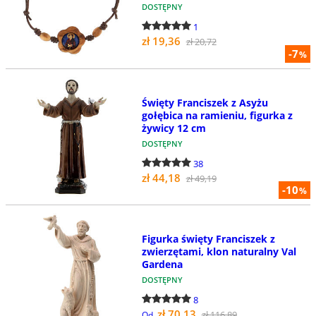
DOSTĘPNY
1
zł 19,36
zł 20,72
-7
%
Święty Franciszek z Asyżu
gołębica na ramieniu, figurka z
żywicy 12 cm
DOSTĘPNY
38
zł 44,18
zł 49,19
-10
%
Figurka święty Franciszek z
zwierzętami, klon naturalny Val
Gardena
DOSTĘPNY
8
zł 70,13
zł 116,89
Od