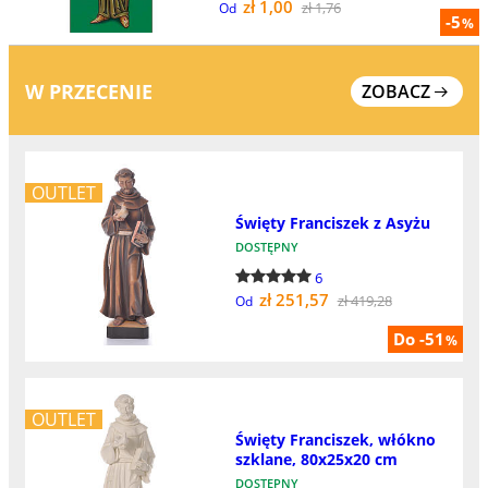
zł 1,00
zł 1,76
Od
-5
%
W PRZECENIE
ZOBACZ
OUTLET
Święty Franciszek z Asyżu
DOSTĘPNY
6
zł 251,57
zł 419,28
Od
Do -51
%
OUTLET
Święty Franciszek, włókno
szklane, 80x25x20 cm
DOSTĘPNY