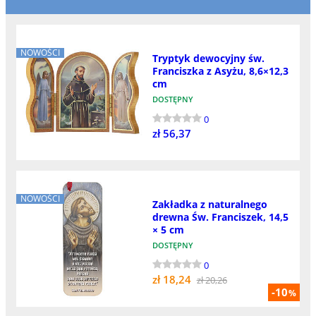
NOWOŚCI
Tryptyk dewocyjny św.
Franciszka z Asyżu, 8,6×12,3
cm
DOSTĘPNY
0
zł 56,37
NOWOŚCI
Zakładka z naturalnego
drewna Św. Franciszek, 14,5
× 5 cm
DOSTĘPNY
0
zł 18,24
zł 20,26
-10
%