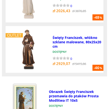
0
zł 2026,43
zł 3876,85
-48
%
OUTLET
Święty Franciszek, włókno
szklane malowane, 80x25x20
cm
DOSTĘPNY
0
zł 2929,07
zł 5415,86
-46
%
Obrazek Święty Franciszek
przemawia do ptaków Prosta
Modlitwa IT 10x5
DOSTĘPNY