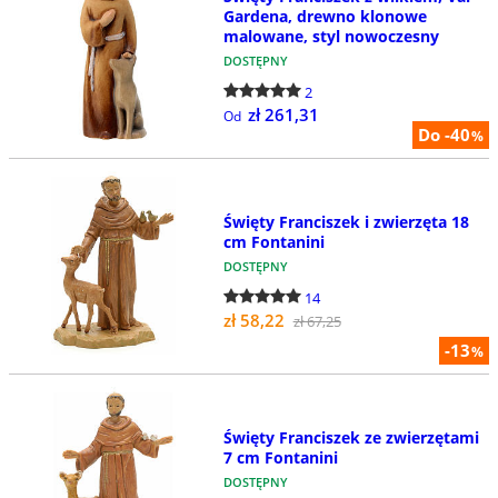
Gardena, drewno klonowe
malowane, styl nowoczesny
DOSTĘPNY
2
zł 261,31
Od
Do -40
%
Święty Franciszek i zwierzęta 18
cm Fontanini
DOSTĘPNY
14
zł 58,22
zł 67,25
-13
%
Święty Franciszek ze zwierzętami
7 cm Fontanini
DOSTĘPNY