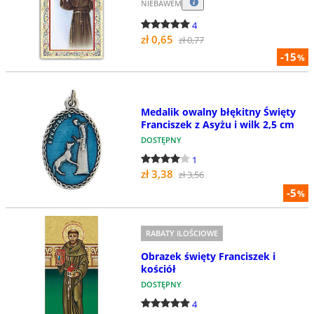
NIEBAWEM
4
zł 0,65
zł 0,77
-15
%
Medalik owalny błękitny Święty
Franciszek z Asyżu i wilk 2,5 cm
DOSTĘPNY
1
zł 3,38
zł 3,56
-5
%
RABATY ILOŚCIOWE
Obrazek święty Franciszek i
kościół
DOSTĘPNY
4