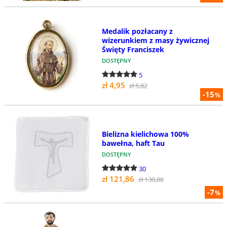
Medalik pozłacany z
wizerunkiem z masy żywicznej
Święty Franciszek
DOSTĘPNY
5
zł 4,95
zł 5,82
-15
%
Bielizna kielichowa 100%
bawełna, haft Tau
DOSTĘPNY
30
zł 121,86
zł 130,88
-7
%