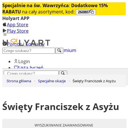
Specjalnie na św. Wawrzyńca
:
Dodatkowe 15%
RABATU
na cały asortyment, kod:
260807
Holyart APP
App Store
Play Store
Pomoc i Kontakty
+48 222 922 860
Odkryj premium
Login
Lista życzeń
0
Strona główna
Specjalne okazje
Święty Franciszek z Asyżu
Koszyk
Święty Franciszek z Asyżu
WYSZUKIWANIE ZAAWANSOWANE