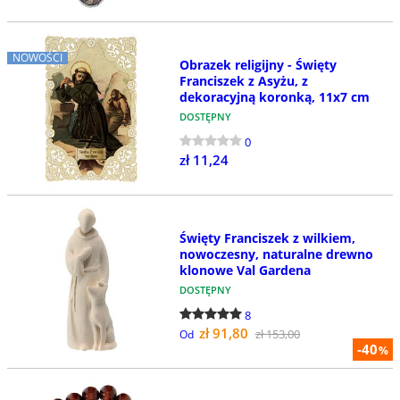
NOWOŚCI
Obrazek religijny - Święty
Franciszek z Asyżu, z
dekoracyjną koronką, 11x7 cm
DOSTĘPNY
0
zł 11,24
Święty Franciszek z wilkiem,
nowoczesny, naturalne drewno
klonowe Val Gardena
DOSTĘPNY
8
zł 91,80
zł 153,00
Od
-40
%