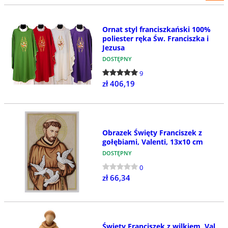
Ornat styl franciszkański 100%
poliester ręka Św. Franciszka i
Jezusa
DOSTĘPNY
9
zł 406,19
Obrazek Święty Franciszek z
gołębiami, Valenti, 13x10 cm
DOSTĘPNY
0
zł 66,34
Święty Franciszek z wilkiem, Val