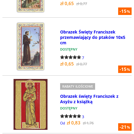
zł 0,65
zł 0,77
-15
%
Obrazek Święty Franciszek
przemawiający do ptaków 10x5
cm
DOSTĘPNY
7
zł 0,65
zł 0,77
-15
%
RABATY ILOŚCIOWE
Obrazek święty Franciszek z
Asyżu z książką
DOSTĘPNY
3
zł 0,83
zł 1,76
Od
-21
%