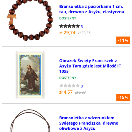
Bransoletka z paciorkami 1 cm,
tau, drewno z Asyżu, elastyczna
DOSTĘPNY
3
zł 29,74
zł 33,35
-11
%
Obrazek Święty Franciszek z
Asyżu Tam gdzie jest Miłość IT
10x5
DOSTĘPNY
0
zł 4,57
zł 5,37
-15
%
Bransoletka z wizerunkiem
Świętego Franciszka, drewno
oliwkowe z Asyżu