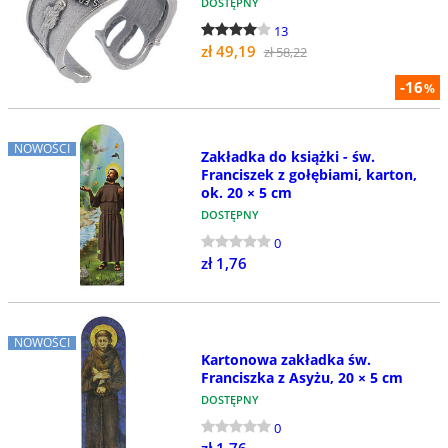
DOSTĘPNY
13
zł 49,19
zł 58,22
-16
%
NOWOŚCI
Zakładka do książki - św.
Franciszek z gołębiami, karton,
ok. 20 × 5 cm
DOSTĘPNY
0
zł 1,76
NOWOŚCI
Kartonowa zakładka św.
Franciszka z Asyżu, 20 × 5 cm
DOSTĘPNY
0
zł 1,76