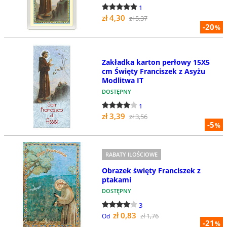
1
zł 4,30
zł 5,37
-20
%
Zakładka karton perłowy 15X5
cm Święty Franciszek z Asyżu
Modlitwa IT
DOSTĘPNY
1
zł 3,39
zł 3,56
-5
%
RABATY ILOŚCIOWE
Obrazek święty Franciszek z
ptakami
DOSTĘPNY
3
zł 0,83
zł 1,76
Od
-21
%