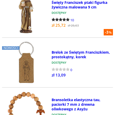
Święty Franciszek ptaki figurka
żywiczna malowana 9 cm
DOSTĘPNY
10
zł 25,72
zł 26,63
-3
%
NOWOŚCI
Brelok ze Świętym Franciszkiem,
prostokątny, korek
DOSTĘPNY
0
zł 13,09
Bransoletka elastyczna tau,
paciorki 7 mm z drewna
oliwkowego z Asyżu
DOSTĘPNY