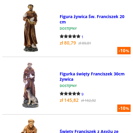
Figura żywica Św. Franciszek 20
cm
DOSTĘPNY
1
zł 80,79
zł 89,81
-10
%
Figurka święty Franciszek 30cm
żywica
DOSTĘPNY
9
zł 145,82
zł 162,02
-10
%
Święty Franciszek z Asyżu ze