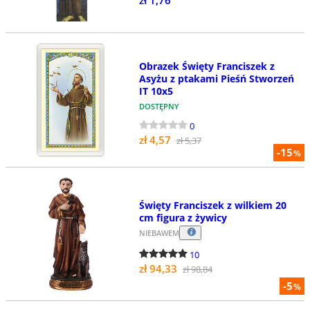
Obrazek Święty Franciszek z
Asyżu z ptakami Pieśń Stworzeń
IT 10x5
DOSTĘPNY
0
zł 4,57
zł 5,37
-15
%
Święty Franciszek z wilkiem 20
cm figura z żywicy
NIEBAWEM
10
zł 94,33
zł 98,84
-5
%