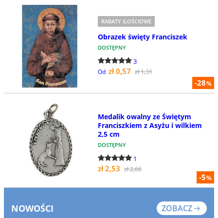
RABATY ILOŚCIOWE
Obrazek święty Franciszek
DOSTĘPNY
3
zł 0,57
zł 1,31
Od
-28
%
Medalik owalny ze Świętym
Franciszkiem z Asyżu i wilkiem
2,5 cm
DOSTĘPNY
1
zł 2,53
zł 2,66
-5
%
NOWOŚCI
ZOBACZ