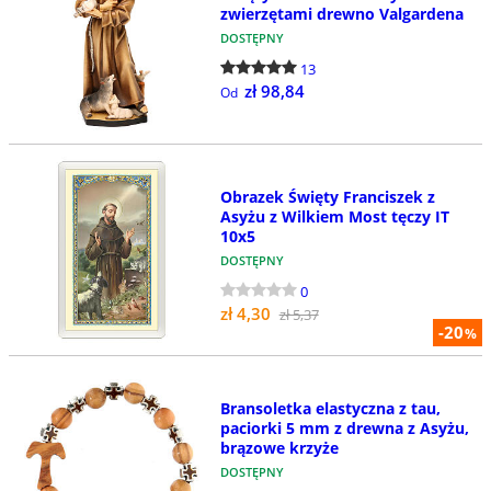
zwierzętami drewno Valgardena
DOSTĘPNY
13
zł 98,84
Od
Obrazek Święty Franciszek z
Asyżu z Wilkiem Most tęczy IT
10x5
DOSTĘPNY
0
zł 4,30
zł 5,37
-20
%
Bransoletka elastyczna z tau,
paciorki 5 mm z drewna z Asyżu,
brązowe krzyże
DOSTĘPNY