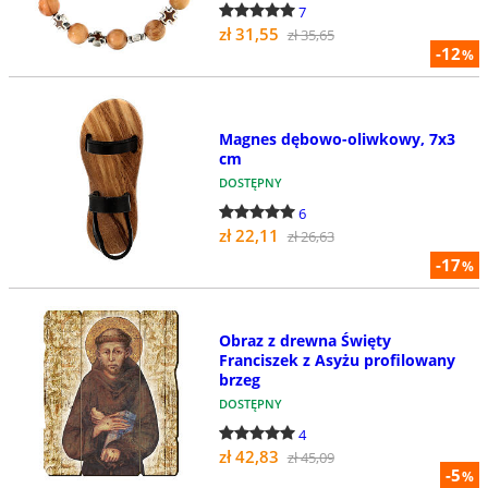
7
zł 31,55
zł 35,65
-12
%
Magnes dębowo-oliwkowy, 7x3
cm
DOSTĘPNY
6
zł 22,11
zł 26,63
-17
%
Obraz z drewna Święty
Franciszek z Asyżu profilowany
brzeg
DOSTĘPNY
4
zł 42,83
zł 45,09
-5
%