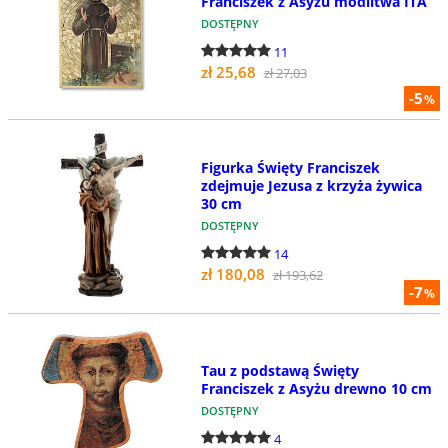
Franciszek z Asyżu modlitwa ITA
DOSTĘPNY
11
zł 25,68
zł 27,03
-5
%
Figurka Święty Franciszek
zdejmuje Jezusa z krzyża żywica
30 cm
DOSTĘPNY
14
zł 180,08
zł 193,62
-7
%
Tau z podstawą Święty
Franciszek z Asyżu drewno 10 cm
DOSTĘPNY
4