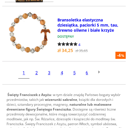
Bransoletka elastyczna
dziesiątka, paciorki 5 mm, tau,
drewno oliwne i białe krzyże
DOSTĘPNY
4
zł 34,25
zł 35,65
-4
%
1
2
3
4
5
6
Święty Franciszek z Asyżu
: w tym dziale znajdą Państwo bogaty wybór
przedmiotów, takich jak
wizerunki sakralne
, książki dla dorosłych i
dzieci, sztandary procesyjne, magnesy,
naturalne lub malowane
drewniane figury Świętego Franciszka
. Dostępne są również liczne
przedmioty dewocjonalne, które mogą towarzyszyć codziennej
modlitwie, jak np. Św. Różańce, dziesiątki i książeczki do modlitwy św.
Franciszka. Święty Franciszek z Asyżu, patron Włoch, symbol ubóstwa,