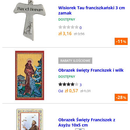
Wisiorek Tau franciszkański 3 cm
zamak
DOSTĘPNY
0
zł 3,16
zł 3,56
-11
%
RABATY ILOŚCIOWE
Obrazek święty Franciszek i wilk
DOSTĘPNY
3
zł 0,57
zł 1,31
Od
-28
%
Obrazek Święty Franciszek z
Asyżu 10x5 cm