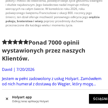
pokory i miłości do stworzenia, poświęcił swoje życie głoszeniu Ewangelii
i służbie najuboższym. Jego świadectwo nadal inspiruje miliony
wierzących na całym świecie. W kontekście roku 2026, roku
poświęconego świętemu Franciszkowi z okazji 800. rocznicy jego
śmierci, ten dział oferuje możliwość ponownego odkrycia jego
orędzia
pokoju, braterstwa i wiary
poprzez przedmioty duchowe
przeznaczone dla każdego wieku i momentu życia.
Ponad
7000
opinii
wystawionych przez naszych
Klientów.
David
|
7/20/2026
Jestem w pełni zadowolony z usług Holyart. Zamówiłem
od nich humerał z dostawą do Węgier, który mogę...
Eliasz
|
6/30/2026
Holyart app
ŚCIĄGNI
Super obsługa i szybkie bezpieczne dostarczenie.
Odkryj teraz aplikację Holyart