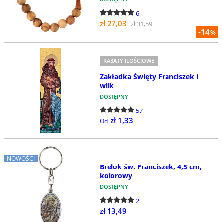
6
zł 27,03
zł 31,59
-14
%
RABATY ILOŚCIOWE
Zakładka Święty Franciszek i
wilk
DOSTĘPNY
57
zł 1,33
Od
NOWOŚCI
Brelok św. Franciszek, 4,5 cm,
kolorowy
DOSTĘPNY
2
zł 13,49