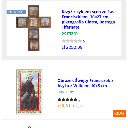
Krzyż z cyklem scen ze św.
NOWOŚCI
Franciszkiem, 36×27 cm,
piktografia Giotta, Bottega
Tifernate
DOSTĘPNY
0
zł 2252,09
Obrazek Święty Franciszek z
Asyżu z Wilkiem 10x5 cm
DOSTĘPNY
2
zł 0,61
zł 0,77
-20
%