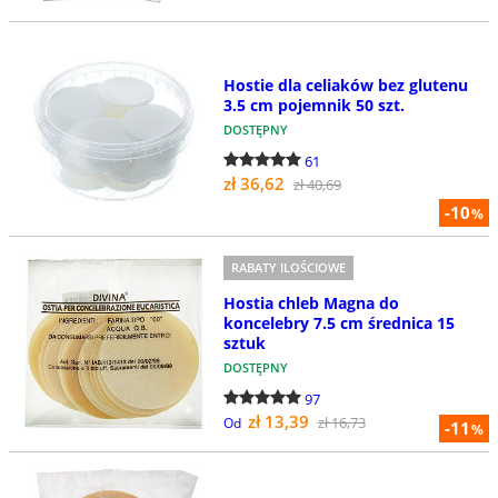
Hostie dla celiaków bez glutenu
3.5 cm pojemnik 50 szt.
DOSTĘPNY
61
zł 36,62
zł 40,69
-10
%
RABATY ILOŚCIOWE
Hostia chleb Magna do
koncelebry 7.5 cm średnica 15
sztuk
DOSTĘPNY
97
zł 13,39
zł 16,73
Od
-11
%