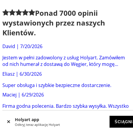
Ponad
7000
opinii
wystawionych przez naszych
Klientów.
David
|
7/20/2026
Jestem w pełni zadowolony z usług Holyart. Zamówiłem
od nich humerał z dostawą do Węgier, który mogę...
Eliasz
|
6/30/2026
Super obsługa i szybkie bezpieczne dostarczenie.
Maciej
|
6/29/2026
Firma godna polecenia. Bardzo szybka wysyłka. Wszystko
dotarło w całości.
Holyart app
Adam O.
|
6/24/2026
ŚCIĄGNI
Odkryj teraz aplikację Holyart