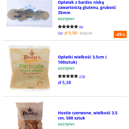
Opłatek z bardzo niską
zawartością glutenu, grubość
35mm
DOSTĘPNY
99
zł 9,90
zł 22,16
Od
-45
%
Opłatki wielkość 3,5cm (
100sztuk)
DOSTĘPNY
228
zł 5,38
Hostie czerwone, wielkość 3,5
cm, 500 sztuk
DOSTĘPNY