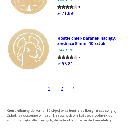
7
zł 71,89
Hostie chleb baranek nacięty,
średnica 8 mm, 10 sztuk
DOSTĘPNY
5
zł 53,81
1
2
Komunikanty
do komunii świętej oraz
hostie
do liturgii mszy świętej.
Opłatki są dostępne w trzech klasycznych wielkościach:
opłatek
do
komunii świętej dla wiernych,
duża hostia i hostia do koncelebry.