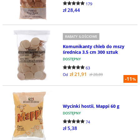
179
zł 28,44
RABATY ILOŚCIOWE
Komunikanty chleb do mszy
średnica 3.5 cm 300 sztuk
DOSTĘPNY
63
zł 21,91
zł 28,89
Od
-11
%
Wycinki hostii, Mappi 60 g
DOSTĘPNY
74
zł 5,38