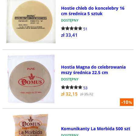
Hostie chleb do koncelebry 16
cm średnica 5 sztuk
DOSTĘPNY
51
zł 33,41
Hostia Magna do celebrowania
mszy średnica 22.5 cm
DOSTĘPNY
53
zł 32,15
zł 35,72
-10
%
Komunikanty La Morbida 500 szt
DOSTĘPNY