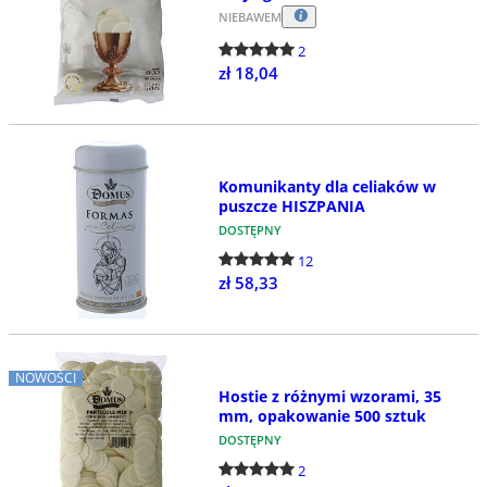
NIEBAWEM
2
zł 18,04
Komunikanty dla celiaków w
puszcze HISZPANIA
DOSTĘPNY
12
zł 58,33
NOWOŚCI
Hostie z różnymi wzorami, 35
mm, opakowanie 500 sztuk
DOSTĘPNY
2