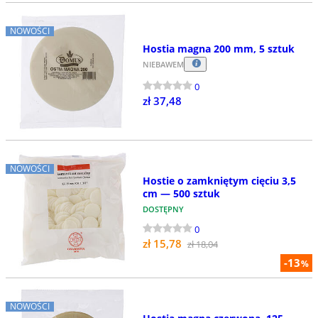
NOWOŚCI
Hostia magna 200 mm, 5 sztuk
NIEBAWEM
0
zł 37,48
NOWOŚCI
Hostie o zamkniętym cięciu 3,5
cm — 500 sztuk
DOSTĘPNY
0
zł 15,78
zł 18,04
-13
%
NOWOŚCI