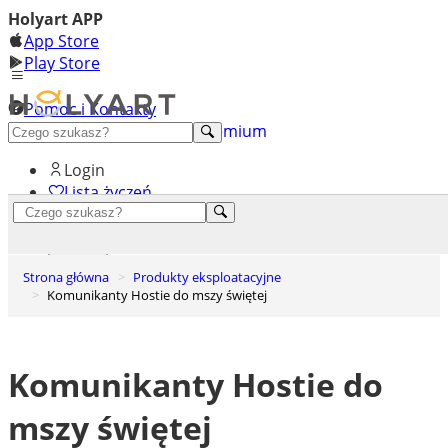
Holyart APP
App Store
Play Store
Pomoc i Kontakty
+48 222 922 860
Odkryj premium
Login
Lista życzeń
0
Koszyk
Strona główna
Produkty eksploatacyjne
Komunikanty Hostie do mszy świętej
Komunikanty Hostie do
mszy świętej