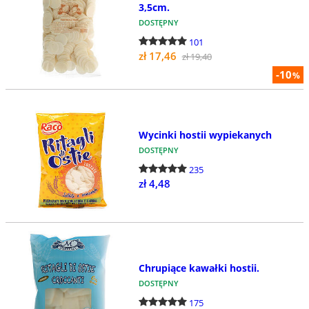
3,5cm.
DOSTĘPNY
101
zł 17,46
zł 19,40
-10
%
Wycinki hostii wypiekanych
DOSTĘPNY
235
zł 4,48
Chrupiące kawałki hostii.
DOSTĘPNY
175