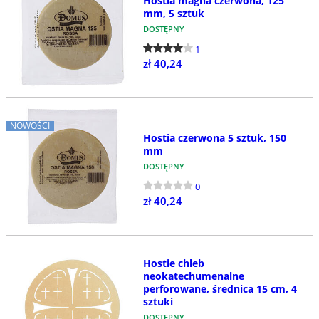
Hostia magna czerwona, 125
mm, 5 sztuk
DOSTĘPNY
1
zł 40,24
NOWOŚCI
Hostia czerwona 5 sztuk, 150
mm
DOSTĘPNY
0
zł 40,24
Hostie chleb
neokatechumenalne
perforowane, średnica 15 cm, 4
sztuki
DOSTĘPNY