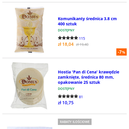
Komunikanty średnica 3.8 cm
400 sztuk
DOSTĘPNY
115
zł 18,04
zł 19,40
-7
%
Hostia 'Pan di Cena' krawędzie
zamknięte, średnica 80 mm,
opakowanie 25 sztuk
DOSTĘPNY
81
zł 10,75
RABATY ILOŚCIOWE