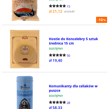
15
zł 21,12
zł 23,47
-10
%
Hostie do Koncelebry 5 sztuk
średnica 15 cm
DOSTĘPNY
50
zł 19,40
Komunikanty dla celiaków w
puszce
DOSTĘPNY
28
zł 58,33