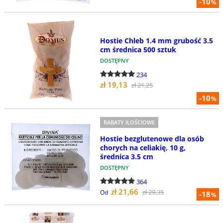
-10
%
Hostie Chleb 1.4 mm grubość 3.5
cm średnica 500 sztuk
DOSTĘPNY
234
zł 19,13
zł 21,25
-10
%
RABATY ILOŚCIOWE
Hostie bezglutenowe dla osób
chorych na celiakię, 10 g,
średnica 3.5 cm
DOSTĘPNY
364
zł 21,66
zł 29,35
Od
-18
%