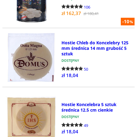
106
zł 162,37
zł 180,41
-10
%
Hostie Chleb do Koncelebry 125
mm średnica 14 mm grubość 5
sztuk
DOSTĘPNY
50
zł 18,04
Hostie Koncelebra 5 sztuk
średnica 12.5 cm cienkie
DOSTĘPNY
49
zł 18,04