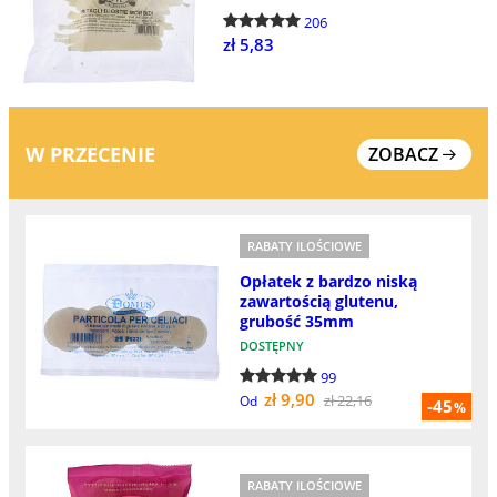
206
zł 5,83
W PRZECENIE
ZOBACZ
RABATY ILOŚCIOWE
Opłatek z bardzo niską
zawartością glutenu,
grubość 35mm
DOSTĘPNY
99
zł 9,90
zł 22,16
Od
-45
%
RABATY ILOŚCIOWE