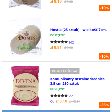
zł 8,10
zł 9,00
-10
%
Hostia (25 sztuk) , wielkość 7cm.
DOSTĘPNY
362
zł 8,91
zł 9,90
-10
%
RABATY ILOŚCIOWE
Komunikanty mszalne średnica
3.5 cm 250 sztuk
DOSTĘPNY
251
zł 8,10
zł 12,21
Od
-26
%