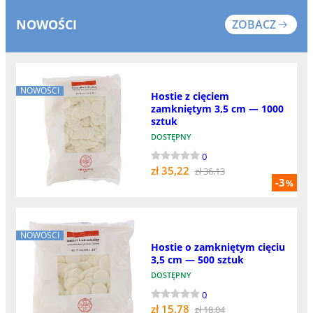
NOWOŚCI
ZOBACZ
NOWOŚCI
Hostie z cięciem
zamkniętym 3,5 cm — 1000
sztuk
DOSTĘPNY
0
zł 35,22
zł 36,13
-3
%
NOWOŚCI
Hostie o zamkniętym cięciu
3,5 cm — 500 sztuk
DOSTĘPNY
0
zł 15,78
zł 18,04