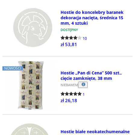
Hostie do koncelebry baranek
dekoracja nacięta, średnica 15
mm, 4 sztuki
DOSTĘPNY
10
zł 53,81
NOWOŚCI
Hostie „Pan di Cena” 500 szt.,
cięcie zamknięte, 38 mm
NIEBAWEM
1
zł 26,18
Hostie białe neokatechumenalne