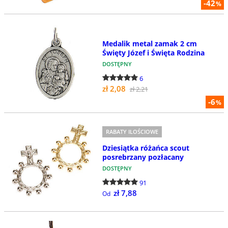
-42
%
Medalik metal zamak 2 cm
Święty Józef i Święta Rodzina
DOSTĘPNY
6
zł 2,08
zł 2,21
-6
%
RABATY ILOŚCIOWE
Dziesiątka różańca scout
posrebrzany pozłacany
DOSTĘPNY
91
zł 7,88
Od