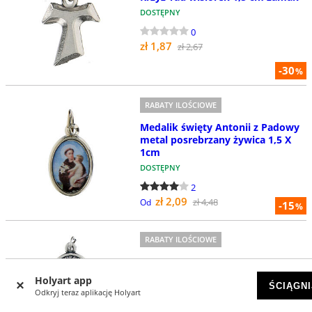
DOSTĘPNY
0
zł 1,87
zł 2,67
-30
%
RABATY ILOŚCIOWE
Medalik święty Antonii z Padowy
metal posrebrzany żywica 1,5 X
1cm
DOSTĘPNY
2
zł 2,09
zł 4,48
Od
-15
%
RABATY ILOŚCIOWE
Medalik Matka Boska owalny
metal posrebrzany emalia
Holyart app
ŚCIĄGNI
niebieska 4cm
Odkryj teraz aplikację Holyart
DOSTĘPNY