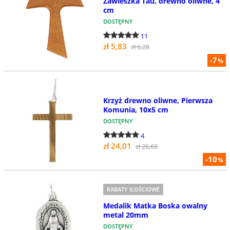
Zawieszka Tau, drewno oliwne, 4
cm
DOSTĘPNY
11
zł 5,83
zł 6,28
-7
%
Krzyż drewno oliwne, Pierwsza
Komunia, 10x5 cm
DOSTĘPNY
4
zł 24,01
zł 26,68
-10
%
RABATY ILOŚCIOWE
Medalik Matka Boska owalny
metal 20mm
DOSTĘPNY