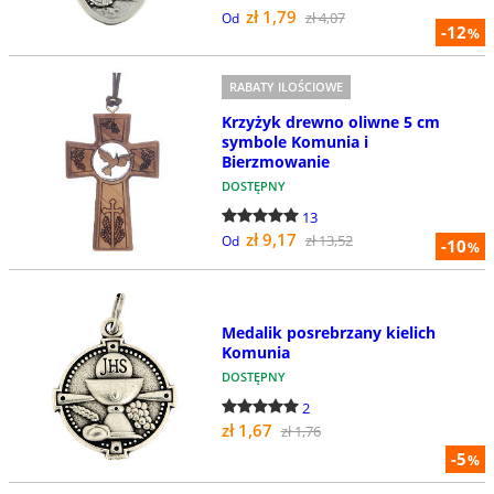
zł 1,79
zł 4,07
Od
-12
%
RABATY ILOŚCIOWE
Krzyżyk drewno oliwne 5 cm
symbole Komunia i
Bierzmowanie
DOSTĘPNY
13
zł 9,17
zł 13,52
Od
-10
%
Medalik posrebrzany kielich
Komunia
DOSTĘPNY
2
zł 1,67
zł 1,76
-5
%