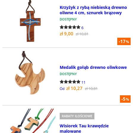
Krzyżyk z rybą niebieską drewno
oliwne 4 cm, sznurek brązowy
DOSTĘPNY
6
zł 9,00
zł 10,81
-17
%
Medalik gołąb drewno oliwkowe
DOSTĘPNY
11
zł 10,27
zł 10,81
Od
-5
%
RABATY ILOŚCIOWE
Wisiorek Tau krawędzie
malowane