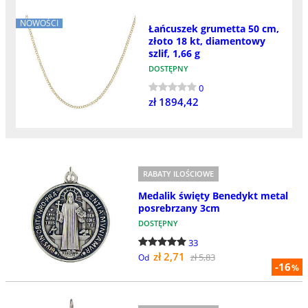
NOWOŚCI
Łańcuszek grumetta 50 cm,
złoto 18 kt, diamentowy
szlif, 1,66 g
DOSTĘPNY
0
zł 1894,42
RABATY ILOŚCIOWE
Medalik święty Benedykt metal
posrebrzany 3cm
DOSTĘPNY
33
zł 2,71
zł 5,83
Od
-16
%