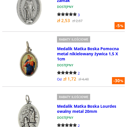
zamak
DOSTĘPNY
3
zł 2,53
zł 2,67
-5
%
RABATY ILOŚCIOWE
Medalik Matka Boska Pomocna
metal nikielowany żywica 1,5 X
1cm
DOSTĘPNY
2
zł 1,72
zł 4,48
Od
-30
%
RABATY ILOŚCIOWE
Medalik Matka Boska Lourdes
owalny metal 20mm
DOSTĘPNY
2