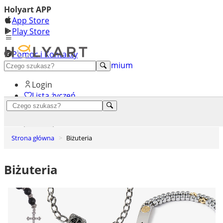
Holyart APP
App Store
Play Store
Pomoc i Kontakty
+48 222 922 860
Odkryj premium
Login
Lista życzeń
0
Koszyk
Strona główna
Biżuteria
Biżuteria