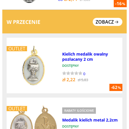
-16
%
W PRZECENIE
ZOBACZ
OUTLET
Kielich medalik owalny
pozłacany 2 cm
DOSTĘPNY
0
zł 2,22
zł 5,83
-62
%
OUTLET
RABATY ILOŚCIOWE
Medalik kielich metal 2,2cm
DOSTĘPNY