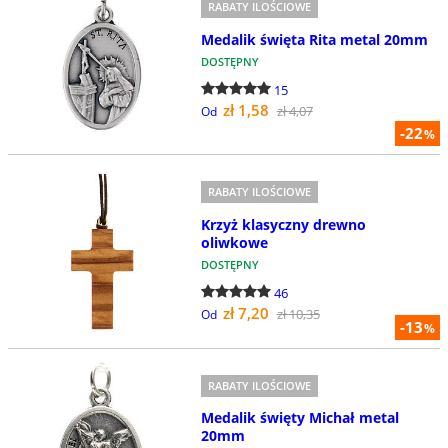
RABATY ILOŚCIOWE
Medalik święta Rita metal 20mm
DOSTĘPNY
15
zł 1,58
zł 4,07
Od
-22
%
RABATY ILOŚCIOWE
Krzyż klasyczny drewno
oliwkowe
DOSTĘPNY
46
zł 7,20
zł 10,35
Od
-13
%
RABATY ILOŚCIOWE
Medalik święty Michał metal
20mm