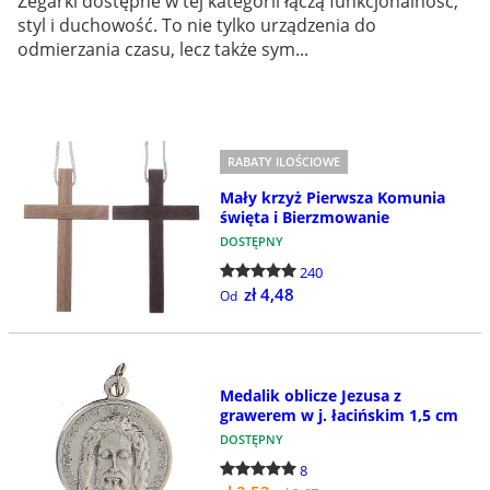
Zegarki dostępne w tej kategorii łączą funkcjonalność,
styl i duchowość. To nie tylko urządzenia do
odmierzania czasu, lecz także sym...
RABATY ILOŚCIOWE
Mały krzyż Pierwsza Komunia
święta i Bierzmowanie
DOSTĘPNY
240
zł 4,48
Od
Medalik oblicze Jezusa z
grawerem w j. łacińskim 1,5 cm
DOSTĘPNY
8