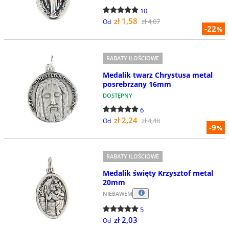
10
zł 1,58
zł 4,07
Od
-22
%
RABATY ILOŚCIOWE
Medalik twarz Chrystusa metal
posrebrzany 16mm
DOSTĘPNY
6
zł 2,24
zł 4,48
Od
-9
%
RABATY ILOŚCIOWE
Medalik święty Krzysztof metal
20mm
NIEBAWEM
5
zł 2,03
Od