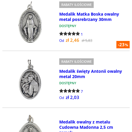
RABATY ILOŚCIOWE
Medalik Matka Boska owalny
metal posrebrzany 30mm
DOSTĘPNY
1
zł 2,46
zł 5,83
Od
-23
%
RABATY ILOŚCIOWE
Medalik święty Antonii owalny
metal 20mm
DOSTĘPNY
7
zł 2,03
Od
Medalik owalny z metalu
Cudowna Madonna 2,5 cm