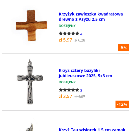
Krzyżyk zawieszka kwadratowa
drewno z Asyżu 2,5 cm
DOSTĘPNY
4
zł 5,97
zł 6,28
-5
%
Krzyż cztery bazyliki
jubileuszowe 2025, 5x3 cm
DOSTĘPNY
3
zł 3,57
zł 4,07
-12
%
Krzyż Tau wisiorek 1,5 cm zamak