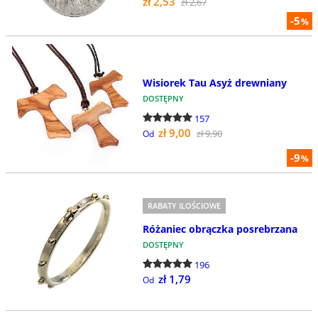
zł 2,53
zł 2,67
-5
%
Wisiorek Tau Asyż drewniany
DOSTĘPNY
157
zł 9,00
zł 9,90
Od
-9
%
RABATY ILOŚCIOWE
Różaniec obrączka posrebrzana
DOSTĘPNY
196
zł 1,79
Od