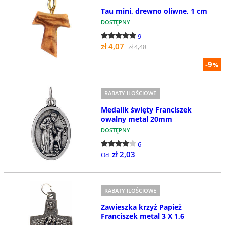
Tau mini, drewno oliwne, 1 cm
DOSTĘPNY
9
zł 4,07
zł 4,48
-9
%
RABATY ILOŚCIOWE
Medalik święty Franciszek
owalny metal 20mm
DOSTĘPNY
6
zł 2,03
Od
RABATY ILOŚCIOWE
Zawieszka krzyż Papież
Franciszek metal 3 X 1,6