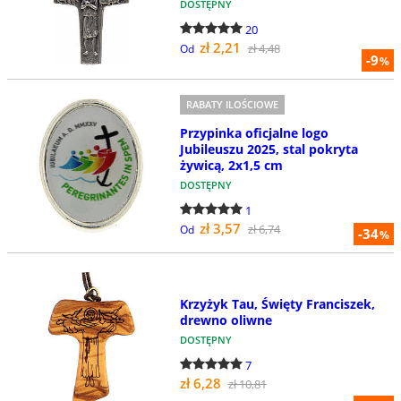
DOSTĘPNY
20
zł 2,21
zł 4,48
Od
-9
%
RABATY ILOŚCIOWE
Przypinka oficjalne logo
Jubileuszu 2025, stal pokryta
żywicą, 2x1,5 cm
DOSTĘPNY
1
zł 3,57
zł 6,74
Od
-34
%
Krzyżyk Tau, Święty Franciszek,
drewno oliwne
DOSTĘPNY
7
zł 6,28
zł 10,81