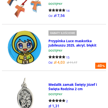
DOSTĘPNY
14
zł 7,56
Od
RABATY ILOŚCIOWE
Przypinka Luce maskotka
Jubileuszu 2025, akryl, błękit
DOSTĘPNY
15
zł 4,03
zł 11,17
Od
-40
%
Medalik zamak Święty Józef i
Święta Rodzina 2 cm
DOSTĘPNY
2
zł 1,31