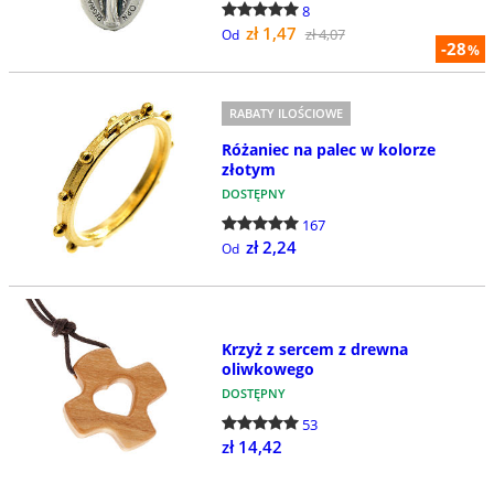
8
zł 1,47
zł 4,07
Od
-28
%
RABATY ILOŚCIOWE
Różaniec na palec w kolorze
złotym
DOSTĘPNY
167
zł 2,24
Od
Krzyż z sercem z drewna
oliwkowego
DOSTĘPNY
53
zł 14,42