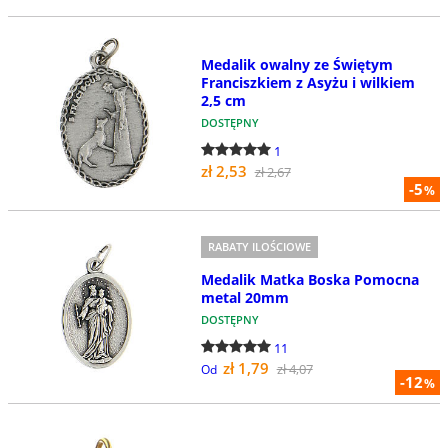
Medalik owalny ze Świętym
Franciszkiem z Asyżu i wilkiem
2,5 cm
DOSTĘPNY
1
zł 2,53
zł 2,67
-5
%
RABATY ILOŚCIOWE
Medalik Matka Boska Pomocna
metal 20mm
DOSTĘPNY
11
zł 1,79
zł 4,07
Od
-12
%