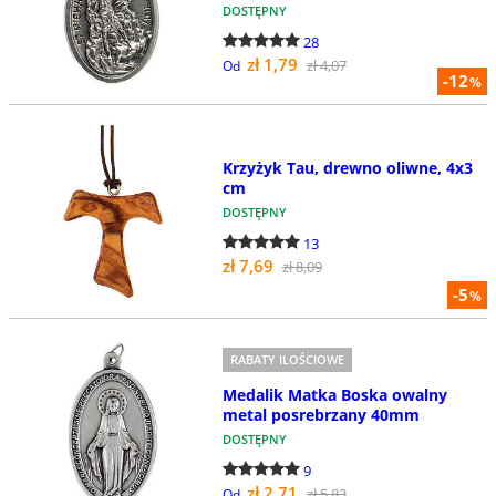
DOSTĘPNY
28
zł 1,79
zł 4,07
Od
-12
%
Krzyżyk Tau, drewno oliwne, 4x3
cm
DOSTĘPNY
13
zł 7,69
zł 8,09
-5
%
RABATY ILOŚCIOWE
Medalik Matka Boska owalny
metal posrebrzany 40mm
DOSTĘPNY
9
zł 2,71
zł 5,83
Od