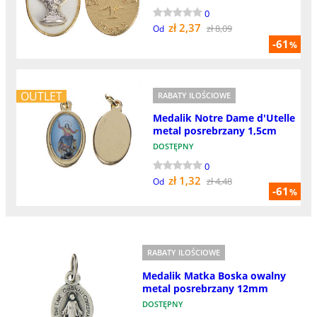
0
zł 2,37
zł 8,09
Od
-61
%
OUTLET
RABATY ILOŚCIOWE
Medalik Notre Dame d'Utelle
metal posrebrzany 1,5cm
DOSTĘPNY
0
zł 1,32
zł 4,48
Od
-61
%
RABATY ILOŚCIOWE
Medalik Matka Boska owalny
metal posrebrzany 12mm
DOSTĘPNY