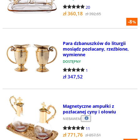
20
zł 360,18
zł 392,65
-8
%
Para dzbanuszków do liturgii
mosiądz pozłacany, rzeźbione,
wymienne
DOSTĘPNY
1
zł 347,52
Magnetyczne ampułki z
pozłacanej cyny i ołowiu
NIEBAWEM
11
zł 771,76
zł 857,51