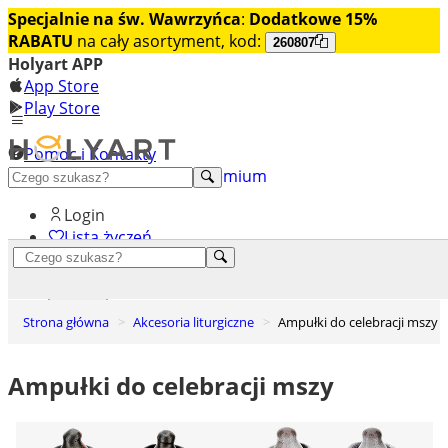
Specjalnie na św. Wawrzyńca
:
Dodatkowe 15%
RABATU
na cały asortyment, kod:
260807
Holyart APP
App Store
Play Store
Pomoc i Kontakty
+48 222 922 860
Odkryj premium
Login
Lista życzeń
0
Koszyk
Strona główna
Akcesoria liturgiczne
Ampułki do celebracji mszy
Ampułki do celebracji mszy