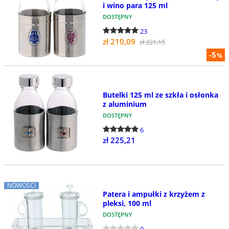
i wino para 125 ml
DOSTĘPNY
23
zł 210,09
zł 221,15
-5
%
Butelki 125 ml ze szkła i osłonka
z aluminium
DOSTĘPNY
6
zł 225,21
NOWOŚCI
Patera i ampułki z krzyżem z
pleksi, 100 ml
DOSTĘPNY
0