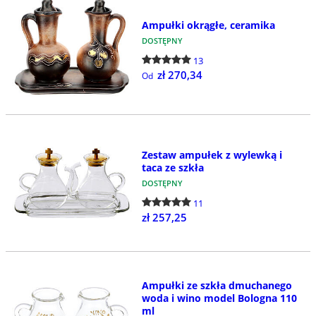
Ampułki okrągłe, ceramika
DOSTĘPNY
13
zł 270,34
Od
Zestaw ampułek z wylewką i
taca ze szkła
DOSTĘPNY
11
zł 257,25
Ampułki ze szkła dmuchanego
woda i wino model Bologna 110
ml