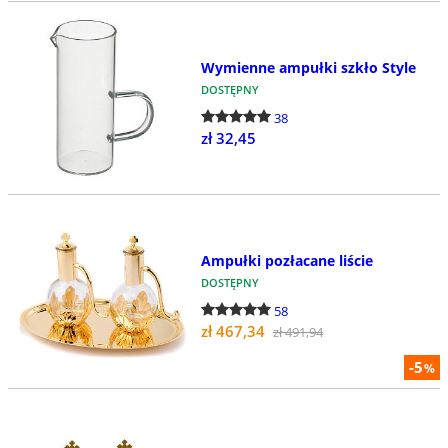
Wymienne ampułki szkło Style
DOSTĘPNY
38
zł 32,45
Ampułki pozłacane liście
DOSTĘPNY
58
zł 467,34
zł 491,94
-5
%