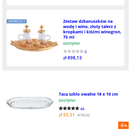
Zestaw dzbanuszków na
NOWOŚCI
wodę i wino, złoty talerz z
kropkami i kiśćmi winogron,
75 ml
DOSTĘPNY
0
zł 898,13
Taca szkło owalne 18 x 10 cm
DOSTĘPNY
48
zł 55,31
zł 58,22
-5
%