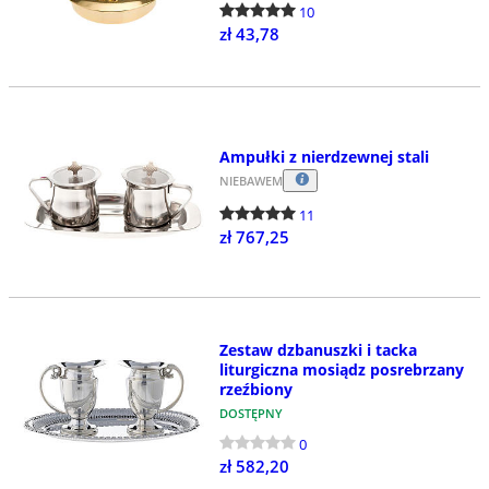
10
zł 43,78
Ampułki z nierdzewnej stali
NIEBAWEM
11
zł 767,25
Zestaw dzbanuszki i tacka
liturgiczna mosiądz posrebrzany
rzeźbiony
DOSTĘPNY
0
zł 582,20