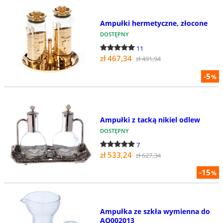
Ampułki hermetyczne, złocone
DOSTĘPNY
11
zł 467,34
zł 491,94
-5
%
Ampułki z tacką nikiel odlew
DOSTĘPNY
7
zł 533,24
zł 627,34
-15
%
Ampułka ze szkła wymienna do
AO002013