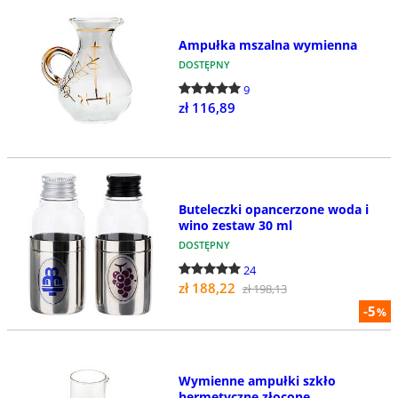
Ampułka mszalna wymienna
DOSTĘPNY
9
zł 116,89
Buteleczki opancerzone woda i
wino zestaw 30 ml
DOSTĘPNY
24
zł 188,22
zł 198,13
-5
%
Wymienne ampułki szkło
hermetyczne złocone