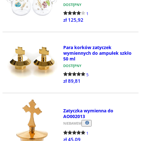
DOSTĘPNY
1
zł 125,92
Para korków zatyczek
wymiennych do ampułek szkło
50 ml
DOSTĘPNY
5
zł 89,81
Zatyczka wymienna do
AO002013
NIEBAWEM
1
zł 45,09