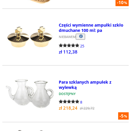
-10
%
Części wymienne ampułki szkło
dmuchane 100 ml: pa
NIEBAWEM
25
zł 112,38
Para szklanych ampułek z
wylewką
DOSTĘPNY
8
zł 218,24
zł 229,72
-5
%