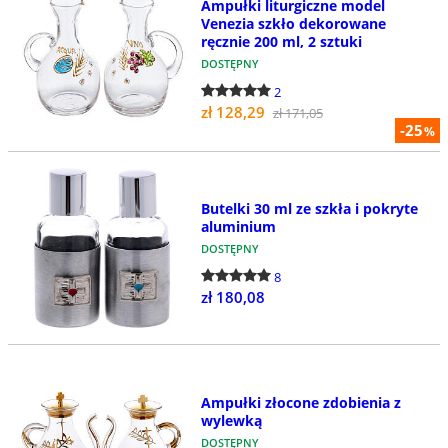
Ampułki liturgiczne model
Venezia szkło dekorowane
ręcznie 200 ml, 2 sztuki
DOSTĘPNY
2
zł 128,29
zł 171,05
-25
%
Butelki 30 ml ze szkła i pokryte
aluminium
DOSTĘPNY
8
zł 180,08
Ampułki złocone zdobienia z
wylewką
DOSTĘPNY