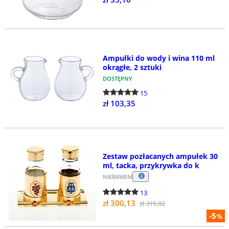
Ampułki do wody i wina 110 ml
okrągłe, 2 sztuki
DOSTĘPNY
15
zł 103,35
Zestaw pozłacanych ampułek 30
ml, tacka, przykrywka do k
NIEBAWEM
13
zł 300,13
zł 315,92
-5
%