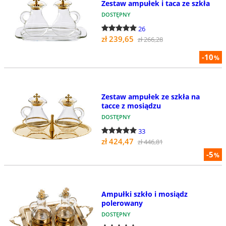
Zestaw ampułek i taca ze szkła
DOSTĘPNY
26
zł 239,65
zł 266,28
-10
%
Zestaw ampułek ze szkła na
tacce z mosiądzu
DOSTĘPNY
33
zł 424,47
zł 446,81
-5
%
Ampułki szkło i mosiądz
polerowany
DOSTĘPNY