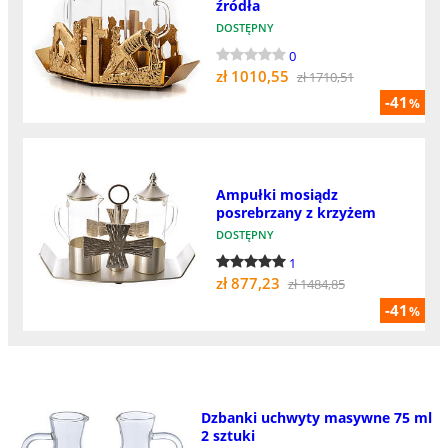
źródła
DOSTĘPNY
0
zł 1010,55
zł 1710,51
-41
%
Ampułki mosiądz
posrebrzany z krzyżem
DOSTĘPNY
1
zł 877,23
zł 1484,85
-41
%
Dzbanki uchwyty masywne 75 ml
2 sztuki