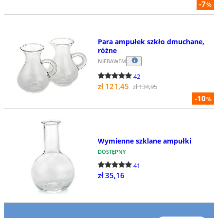
-7
%
Para ampułek szkło dmuchane,
różne
NIEBAWEM
42
zł 121,45
zł 134,95
-10
%
Wymienne szklane ampułki
DOSTĘPNY
41
zł 35,16