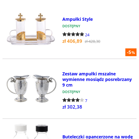
Ampułki Style
DOSTĘPNY
24
zł 406,89
zł 428,30
-5
%
Zestaw ampułki mszalne
wymienne mosiądz posrebrzany
9 cm
DOSTĘPNY
7
zł 302,38
Buteleczki opancerzone na wodę