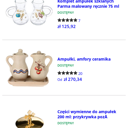
Komplet ampułek szklanych
Parma malowany ręcznie 75 ml
DOSTĘPNY
7
zł 125,92
Ampułki, amfory ceramika
DOSTĘPNY
20
zł 270,34
Od
Części wymienne do ampułek
200 ml: przykrywka pozÅ
DOSTĘPNY