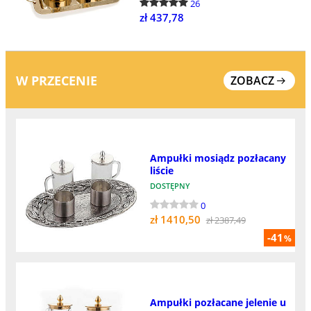
26
zł 437,78
W PRZECENIE
ZOBACZ
Ampułki mosiądz pozłacany
liście
DOSTĘPNY
0
zł 1410,50
zł 2387,49
-41
%
Ampułki pozłacane jelenie u