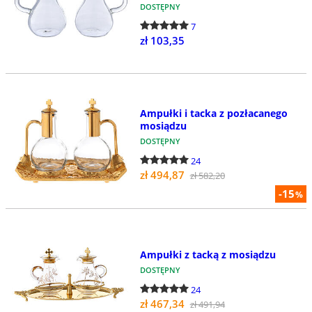
DOSTĘPNY
7
zł 103,35
Ampułki i tacka z pozłacanego
mosiądzu
DOSTĘPNY
24
zł 494,87
zł 582,20
-15
%
Ampułki z tacką z mosiądzu
DOSTĘPNY
24
zł 467,34
zł 491,94