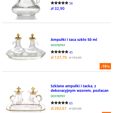
58
zł 32,90
Ampułki i taca szkło 50 ml
DOSTĘPNY
45
zł 137,70
zł 153,00
-10
%
Szklane ampułki i tacka, z
dekoracyjnym wzorem, pozłacan
DOSTĘPNY
65
zł 262,61
zł 283,88