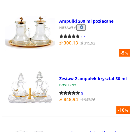
Ampułki 200 ml pozłacane
NIEBAWEM
17
zł 300,13
zł 315,92
-5
%
Zestaw 2 ampułek kryształ 50 ml
DOSTĘPNY
5
zł 848,94
zł 943,26
-10
%