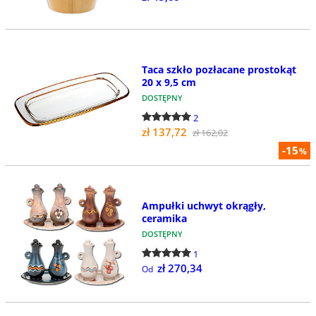
Taca szkło pozłacane prostokąt
20 x 9,5 cm
DOSTĘPNY
2
zł 137,72
zł 162,02
-15
%
Ampułki uchwyt okrągły,
ceramika
DOSTĘPNY
1
zł 270,34
Od