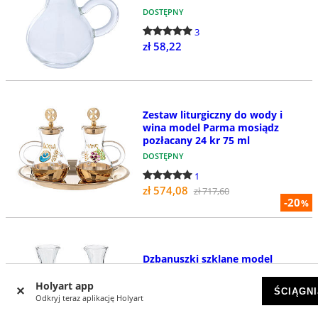
DOSTĘPNY
3
zł 58,22
Zestaw liturgiczny do wody i
wina model Parma mosiądz
pozłacany 24 kr 75 ml
DOSTĘPNY
1
zł 574,08
zł 717,60
-20
%
Dzbanuszki szklane model
Venezia, 2 sztuki
Holyart app
DOSTĘPNY
ŚCIĄGNI
Odkryj teraz aplikację Holyart
2