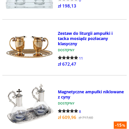
zł 198,13
Zestaw do liturgii ampułki i
tacka mosiądz pozłacany
klasyczny
DOSTĘPNY
11
zł 672,47
Magnetyczne ampułki niklowane
z cyny
DOSTĘPNY
8
zł 609,96
zł 717,60
-15
%