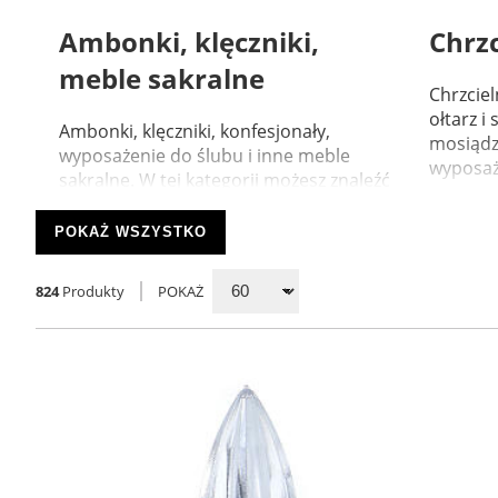
Ambonki, klęczniki,
Chrzc
meble sakralne
Chrzciel
ołtarz i
Ambonki, klęczniki, konfesjonały,
mosiądz
wyposażenie do ślubu i inne meble
wyposaże
sakralne. W tej kategorii możesz znaleźć
meble do kościoła: ambon...
POKAŻ WSZYSTKO
824
Produkty
POKAŻ
54
129
Kropielnice
Krzy