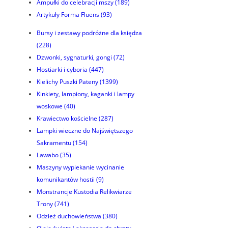
Ampułki do celebracji mszy
(189)
Artykuły Forma Fluens
(93)
Bursy i zestawy podróżne dla księdza
(228)
Dzwonki, sygnaturki, gongi
(72)
Hostiarki i cyboria
(447)
Kielichy Puszki Pateny
(1399)
Kinkiety, lampiony, kaganki i lampy
woskowe
(40)
Krawiectwo kościelne
(287)
Lampki wieczne do Najświętszego
Sakramentu
(154)
Lawabo
(35)
Maszyny wypiekanie wycinanie
komunikantów hostii
(9)
Monstrancje Kustodia Relikwiarze
Trony
(741)
Odzież duchowieństwa
(380)