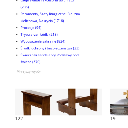
Oleje święte i akcesoria do chrztu
(235)
Paramenty, Szaty liturgiczne, Bielizna
kielichowa, Nakrycia
(1716)
Procesje
(94)
Trybularze i Łódki
(218)
Wyposażenie sakralne
(824)
Środki ochrony i bezpieczeństwa
(23)
Świeczniki Kandelabry Podstawy pod
świece
(570)
Mniejszy wybór
122
19