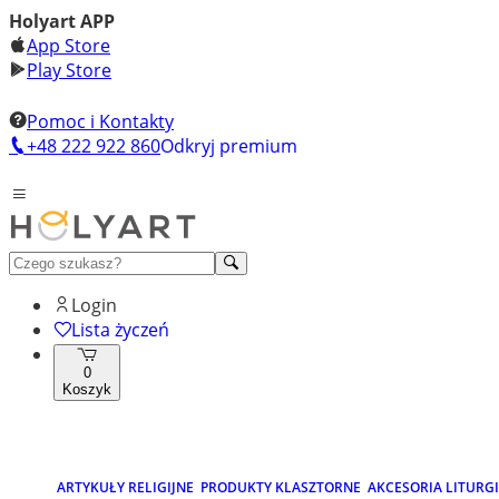
Holyart APP
App Store
Play Store
Pomoc i Kontakty
+48 222 922 860
Odkryj premium
Login
Lista życzeń
0
Koszyk
ARTYKUŁY RELIGIJNE
PRODUKTY KLASZTORNE
AKCESORIA LITURG