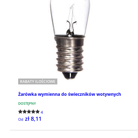
zostają przechowywane hostie i
komunikanty, zawarte w puszce.
Wewnątrz tej kategorii możesz zn...
RABATY ILOŚCIOWE
Żarówka wymienna do świeczników wotywnych
DOSTĘPNY
4
zł 8,11
Od
KUP