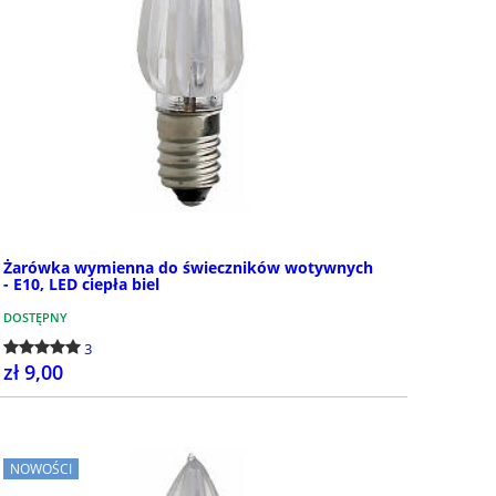
cznikami
procesyjne i p
krzyży
a ołtarz ze świecznikami do
u. Krzyże ołtarzowe ze
Krzyże ołtarzowo-proce
ikami z mosiądzu, wykonane we
pod krzyże przystosow
h.
w stylu klasycznym lu
Możesz tutaj znaleźć...
Żarówka wymienna do świeczników wotywnych
- E10, LED ciepła biel
DOSTĘPNY
3
zł 9,00
KUP
NOWOŚCI