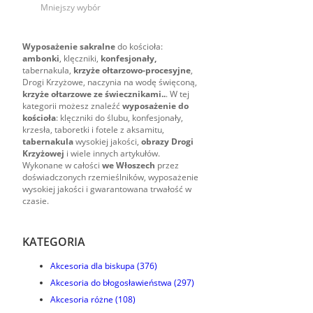
Mniejszy wybór
Wyposażenie sakralne
do kościoła:
ambonki
, klęczniki,
konfesjonały,
tabernakula,
krzyże ołtarzowo-procesyjne
,
Drogi Krzyżowe, naczynia na wodę święconą,
krzyże ołtarzowe ze świecznikami..
. W tej
kategorii możesz znaleźć
wyposażenie do
kościoła
: klęczniki do ślubu, konfesjonały,
krzesła, taboretki i fotele z aksamitu,
tabernakula
wysokiej jakości,
obrazy Drogi
Krzyżowej
i wiele innych artykułów.
Wykonane w całości
we Włoszech
przez
doświadczonych rzemieślników, wyposażenie
wysokiej jakości i gwarantowana trwałość w
czasie.
KATEGORIA
Akcesoria dla biskupa
(376)
Akcesoria do błogosławieństwa
(297)
Akcesoria różne
(108)