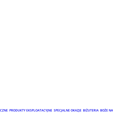
ICZNE
PRODUKTY EKSPLOATACYJNE
SPECJALNE OKAZJE
BIŻUTERIA
BOŻE N