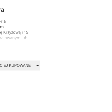
wa
ria
om
 Krzyżową i 15
, malowanym lub
wo-