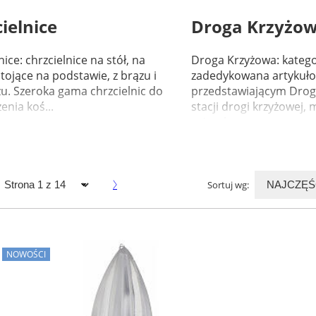
ielnice
Droga Krzyżo
nice: chrzcielnice na stół, na
Droga Krzyżowa: katego
 stojące na podstawie, z brązu i
zadedykowana artykuł
u. Szeroka gama chrzcielnic do
przedstawiającym Drogę
nia koś...
stacji drogi krzyżowej
też wykon...
Sortuj wg:
168
NOWOŚCI
że ołtarzowe ze
Krzyże ołtarzo