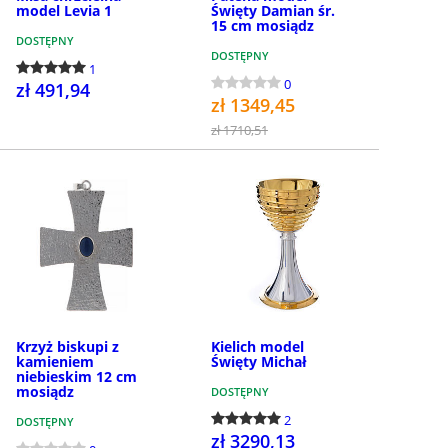
model Levia 1
Święty Damian śr.
15 cm mosiądz
DOSTĘPNY
DOSTĘPNY
1
0
zł 491,94
zł 1349,45
zł 1710,51
KUP
KUP
Krzyż biskupi z
Kielich model
kamieniem
Święty Michał
niebieskim 12 cm
mosiądz
DOSTĘPNY
2
DOSTĘPNY
zł 3290,13