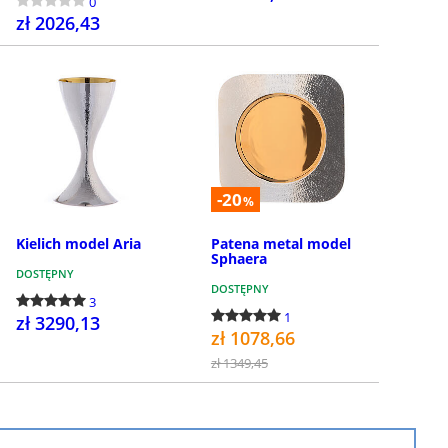
0
zł 2026,43
KUP
KUP
-20
%
Kielich model Aria
Patena metal model
Sphaera
DOSTĘPNY
DOSTĘPNY
3
1
zł 3290,13
zł 1078,66
zł 1349,45
KUP
KUP