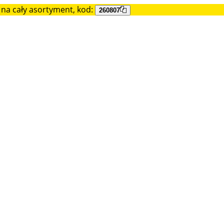
na cały asortyment, kod:
260807