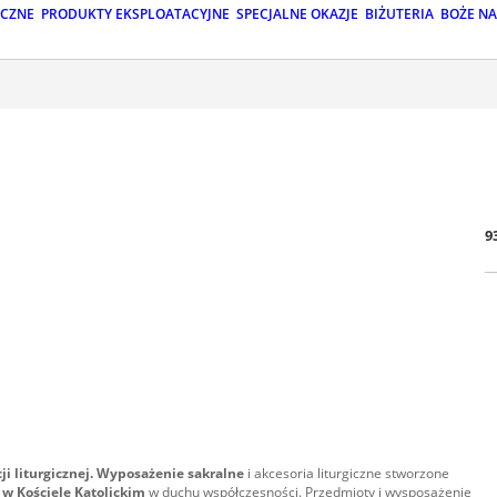
ICZNE
PRODUKTY EKSPLOATACYJNE
SPECJALNE OKAZJE
BIŻUTERIA
BOŻE N
9
 liturgicznej.
Wyposażenie sakralne
i akcesoria liturgiczne stworzone
j
w Kościele Katolickim
w duchu współczesności. Przedmioty i wysposażenie