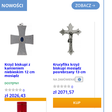
NOWOŚCI
ZOBACZ
Krzyż biskupi z
Krucyfiks krzyż
kamieniem
biskupi mosiądz
niebieskim 12 cm
posrebrzany 13 cm
mosiądz
NA ZAMÓWIENIE
DOSTĘPNY
0
0
zł 2071,57
zł 2026,43
KUP
KUP