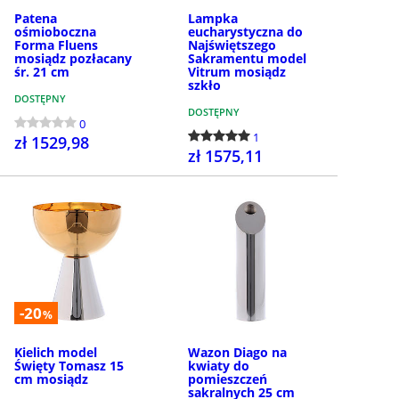
Patena
Lampka
ośmioboczna
eucharystyczna do
Forma Fluens
Najświętszego
mosiądz pozłacany
Sakramentu model
śr. 21 cm
Vitrum mosiądz
szkło
DOSTĘPNY
DOSTĘPNY
0
1
zł 1529,98
zł 1575,11
KUP
KUP
-20
%
Kielich model
Wazon Diago na
Święty Tomasz 15
kwiaty do
cm mosiądz
pomieszczeń
sakralnych 25 cm