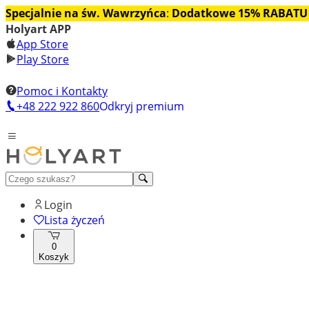
Specjalnie na św. Wawrzyńca
:
Dodatkowe 15% RABATU
Holyart APP
App Store
Play Store
Pomoc i Kontakty
+48 222 922 860
Odkryj premium
Login
Lista życzeń
0
Koszyk