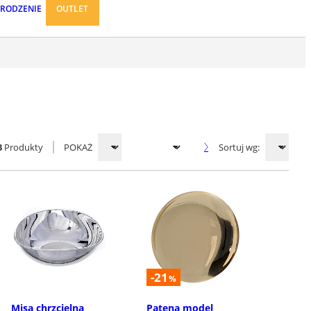
ARODZENIE
OUTLET
3
Produkty
POKAŻ
Sortuj wg:
-21
%
Misa chrzcielna
Patena model