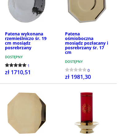
Patena wykonana
Patena
rzemieślniczo śr. 19
ośmioboczna
cm mosiądz
mosiądz pozłacany i
posrebrzany
posrebrzany śr. 17
cm
DOSTĘPNY
DOSTĘPNY
1
0
zł 1710,51
zł 1981,30
KUP
KUP