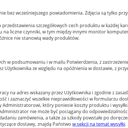
ie bez wcześniejszego powiadomienia. Zdjęcia są tylko pr
 przedstawienia szczegółowych cech produktu w każdej karci
 na liczne czynniki, w tym między innymi monitor komputera 
 różnice nie stanowią wady produktów.
ch w podsumowaniu i w mailu Potwierdzenia, z zastrzeżen
z Użytkownika ze względu na opóźnienia w dostawie, z przyc
acy na adres wskazany przez Użytkownika i zgodnie z zas
ść i zaznaczyć wszelkie nieprawidłowości w formularzu do
ministratorowi, który poniesie koszty produktu i wysyłki. J
ią. Administrator nie może być pociągany do odpowiedzialnoś
składaniu zamówienia, a także za szkody powstałe po doręcz
otyczące dostawy, znajdą Państwo
w sekcji na temat wysyłki
.