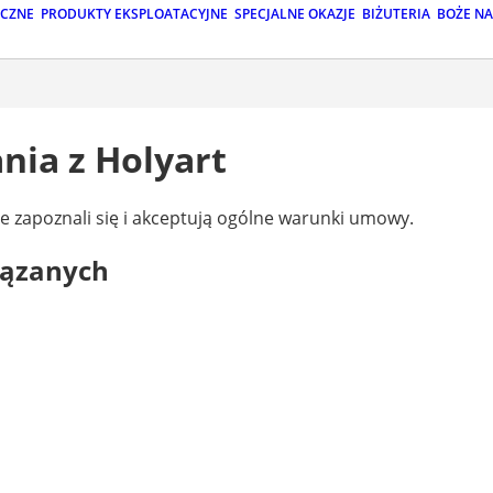
ICZNE
PRODUKTY EKSPLOATACYJNE
SPECJALNE OKAZJE
BIŻUTERIA
BOŻE N
nia z Holyart
że zapoznali się i akceptują ogólne warunki umowy.
iązanych