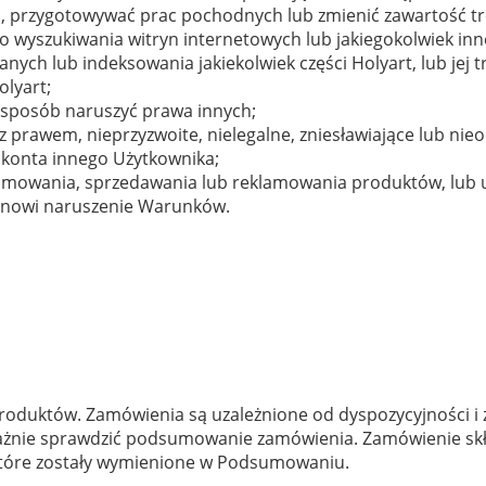
 przygotowywać prac pochodnych lub zmienić zawartość tre
do wyszukiwania witryn internetowych lub jakiegokolwiek i
ych lub indeksowania jakiekolwiek części Holyart, lub jej tr
olyart;
y sposób naruszyć prawa innych;
z prawem, nieprzyzwoite, nielegalne, zniesławiające lub nie
konta innego Użytkownika;
promowania, sprzedawania lub reklamowania produktów, lub 
stanowi naruszenie Warunków.
oduktów. Zamówienia są uzależnione od dyspozycyjności i 
ażnie sprawdzić podsumowanie zamówienia. Zamówienie skład
 które zostały wymienione w Podsumowaniu.