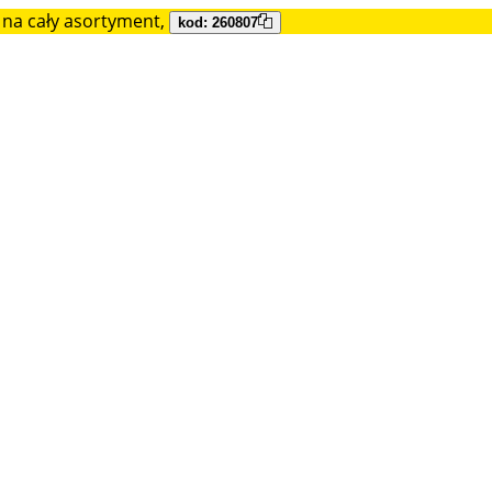
na cały asortyment,
kod: 260807