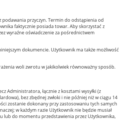
z podawania przyczyn. Termin do odstąpienia od
wnika faktycznie posiada towar. Aby skorzystać z
zez wyraźne oświadczenie za pośrednictwem
w niniejszym dokumencie. Użytkownik ma także możliwość
rażenia woli zwrotu w jakikolwiek równoważny sposób.
z Administratora, łącznie z kosztami wysyłki (z
dowa), bez zbędnej zwłoki i nie później niż w ciągu 14
ności zostanie dokonany przy zastosowaniu tych samych
inaczej; w każdym razie Użytkownik nie będzie musiał
ru lub do momentu przedstawienia przez Użytkownika,