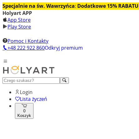
Specjalnie na św. Wawrzyńca
:
Dodatkowe 15% RABATU
Holyart APP
App Store
Play Store
Pomoc i Kontakty
+48 222 922 860
Odkryj premium
Login
Lista życzeń
0
Koszyk