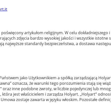
t.it
ie poświęcony artykułom religijnym. W celu dokładniejszego i
ących zdjęcia bardzo wysokiej jakości i wszystkie istotne sz
łniają najwyższe standardy bezpieczeństwa, a dostawa następu
stwem jako Użytkownikiem a spółką zarządzającą Holyart i 
awna” oznacza, że warunki tego porozumienia stają się wiąż
 oraz inne podobne zwroty, w liczbie pojedynczej lub mnogi
tóra jest właścicielem i zarządza Holyart. „Holyart” odnosi 
Umowa zostaje zawarta w języku włoskim. Pozostałe definicje