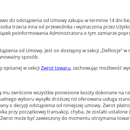
rawo do odstąpienia od Umowy zakupu w terminie 14 dni be
oba trzecia inna od przewoźnika i wyznaczona przez Użytko
ązek poinformowania Administratora o tym zamiarze popr
stąpienia od Umowy. Jest on dostępny w sekcji „Definicje” 
ównoważny sposób.
 opisanej w sekcji
Zwrot towaru
, zachowując możliwość wy
ą mu zwrócone wszystkie poniesione koszty dokonane na rzec
lnego wyboru wysyłki droższej niż oferowana usługa standar
any o decyzji odstąpienia od niniejszej umowy. Zwrot płat
ka przy początkowej transakcji, chyba, że zostało ustalone 
i. Zwrot może być zawieszony do momentu otrzymania towa