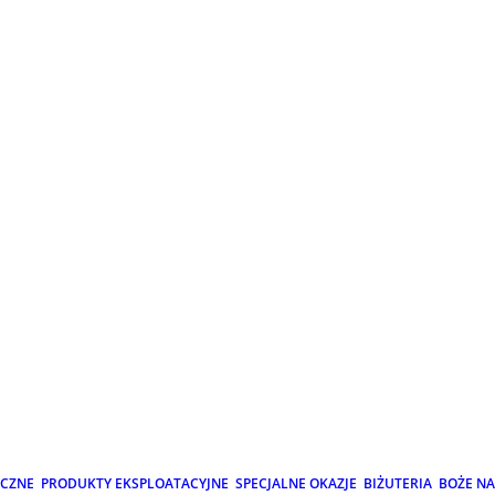
ICZNE
PRODUKTY EKSPLOATACYJNE
SPECJALNE OKAZJE
BIŻUTERIA
BOŻE N