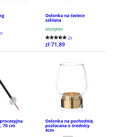
 kg
Osłonka na świece
szklana
DOSTĘPNY
91
23
zł 71,89
KUP
KUP
procesyjna
Osłonka na pochodnię
, 70 cm
pozłacana o średnicy
4cm