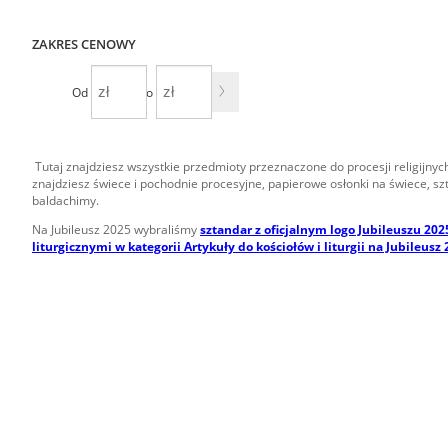
ZAKRES CENOWY
Od
Do
Tutaj znajdziesz wszystkie przedmioty przeznaczone do procesji religijnych, 
znajdziesz świece i pochodnie procesyjne, papierowe osłonki na świece, szta
baldachimy.
Na Jubileusz 2025 wybraliśmy
sztandar z oficjalnym logo Jubileuszu 202
liturgicznymi w kategorii Artykuły do kościołów i liturgii na Jubileusz