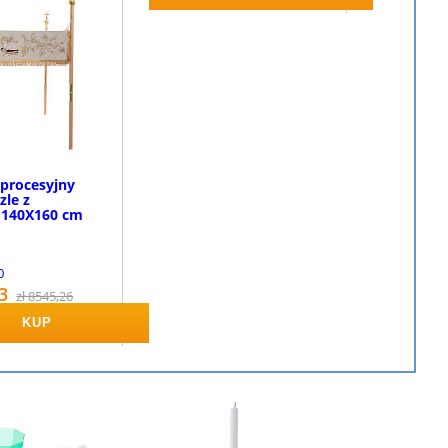
procesyjny
zle z
i, 140X160 cm
0
3
zł 8545,26
KUP