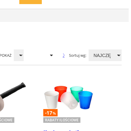
POKAŻ
Sortuj wg:
-17
%
OŚCIOWE
RABATY ILOŚCIOWE