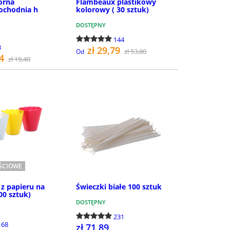
orna
Flambeaux plastikowy
ochodnia h
kolorowy ( 30 sztuk)
DOSTĘPNY
144
3
zł 29,79
zł 53,80
Od
54
zł 19,40
KUP
SZCZEGÓŁY
OŚCIOWE
z papieru na
Świeczki białe 100 sztuk
00 sztuk)
DOSTĘPNY
231
168
zł 71,89