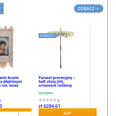
ZOBACZ
NOWOŚCI
arol Acutis
Parasol procesyjny –
na błękitnym
haft złoty JHS,
5 cm, lurex
ornament roślinny
DOSTĘPNY
0
0
0
zł 6284,61
KUP
KUP