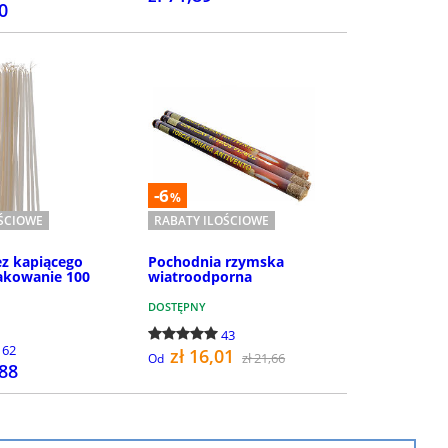
30
SZCZEGÓŁY
KUP
-6
%
OŚCIOWE
RABATY ILOŚCIOWE
ez kapiącego
Pochodnia rzymska
akowanie 100
wiatroodporna
DOSTĘPNY
43
162
zł 16,01
zł 21,66
Od
,88
KUP
KUP