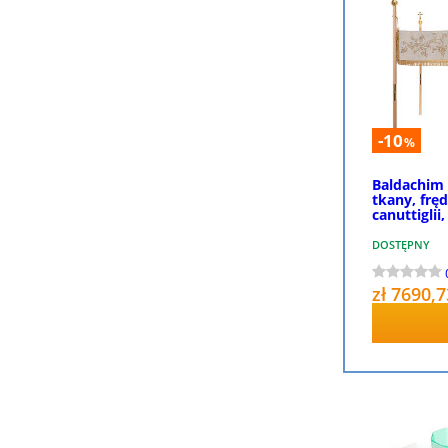
-10
%
Baldachim 
tkany, fręd
canuttigli
DOSTĘPNY
zł 7690,7