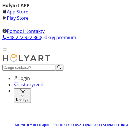
Holyart APP
App Store
Play Store
Pomoc i Kontakty
+48 222 922 860
Odkryj premium
Login
Lista życzeń
0
Koszyk
ARTYKUŁY RELIGIJNE
PRODUKTY KLASZTORNE
AKCESORIA LITURG