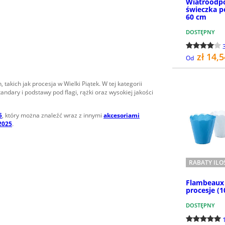
Wiatroodp
świeczka p
60 cm
DOSTĘPNY
zł 14,
Od
takich jak procesja w Wielki Piątek. W tej kategorii
ndary i podstawy pod flagi, rążki oraz wysokiej jakości
5
, który można znaleźć wraz z innymi
akcesoriami
 2025
.
RABATY IL
Flambeaux 
procesje (1
DOSTĘPNY