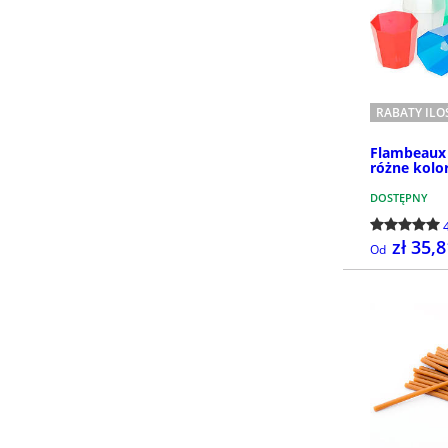
RABATY IL
Flambeaux 
różne kolor
DOSTĘPNY
zł 35,
Od