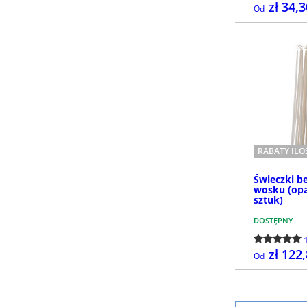
zł 34,
Od
RABATY IL
Świeczki b
wosku (op
sztuk)
DOSTĘPNY
zł 122
Od