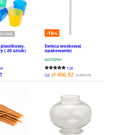
-16
%
OŚCIOWE
plastikowy,
Świeca woskowa(
y ( 20 sztuk)
opakowanie)
DOSTĘPNY
44
128
81
zł 406,92
zł 483,78
Od
SZCZEGÓŁY
SZCZEGÓŁY