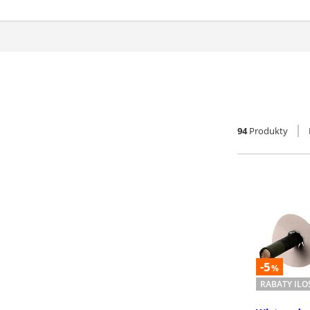
94
Produkty
-5
%
RABATY IL