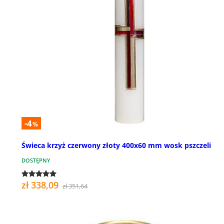
-4
%
Świeca krzyż czerwony złoty 400x60 mm wosk pszczeli
DOSTĘPNY
zł 338,09
zł 351,64