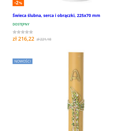
-2
%
Świeca ślubna, serca i obrączki, 225x70 mm
DOSTĘPNY
zł 216,22
zł 221,18
NOWOŚCI