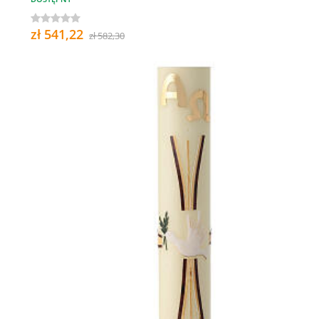
zł 541,22
zł 582,30