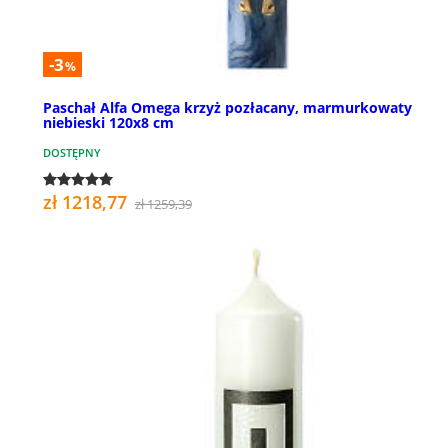
-3
%
Paschał Alfa Omega krzyż pozłacany, marmurkowaty
niebieski 120x8 cm
DOSTĘPNY
zł 1218,77
zł 1259,39