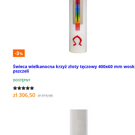
-3
%
Świeca wielkanocna krzyż złoty tęczowy 400x60 mm wosk
pszczeli
DOSTĘPNY
zł 306,50
zł 315,98