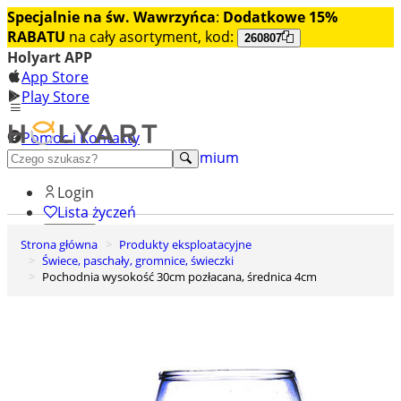
Specjalnie na św. Wawrzyńca
:
Dodatkowe 15%
RABATU
na cały asortyment, kod:
260807
Holyart APP
App Store
Play Store
Pomoc i Kontakty
+48 222 922 860
Odkryj premium
Login
Lista życzeń
Strona główna
Produkty eksploatacyjne
0
Świece, paschały, gromnice, świeczki
Koszyk
Pochodnia wysokość 30cm pozłacana, średnica 4cm