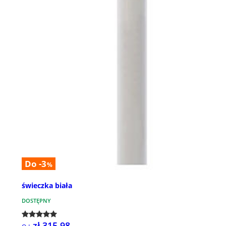
Do -3
%
świeczka biała
DOSTĘPNY
zł 315,98