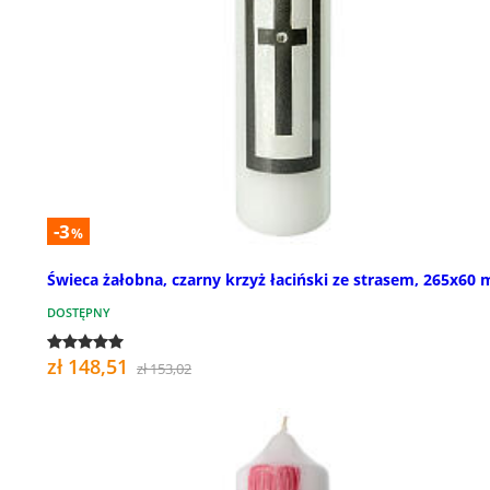
-3
%
Świeca żałobna, czarny krzyż łaciński ze strasem, 265x60
DOSTĘPNY
zł 148,51
zł 153,02