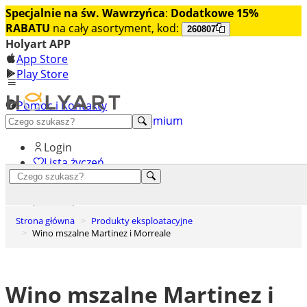
Specjalnie na św. Wawrzyńca
:
Dodatkowe 15%
RABATU
na cały asortyment, kod:
260807
Holyart APP
App Store
Play Store
Pomoc i Kontakty
+48 222 922 860
Odkryj premium
Login
Lista życzeń
0
Koszyk
Strona główna
Produkty eksploatacyjne
Wino mszalne Martinez i Morreale
Wino mszalne Martinez i