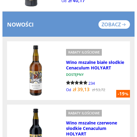
zł 40,17
Od
NOWOŚCI
ZOBACZ
RABATY ILOŚCIOWE
Wino mszalne białe słodkie
Cenaculum HOLYART
DOSTĘPNY
234
zł 39,13
zł 53,72
Od
-19
%
RABATY ILOŚCIOWE
Wino mszalne czerwone
słodkie Cenaculum
HOLYART