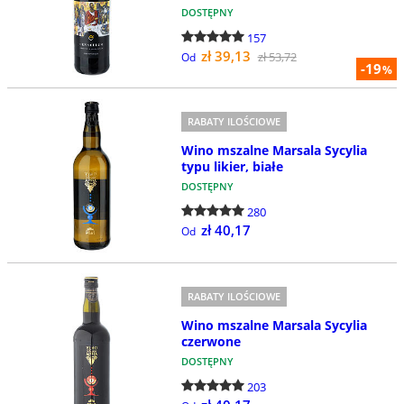
DOSTĘPNY
157
zł 39,13
zł 53,72
Od
-19
%
RABATY ILOŚCIOWE
Wino mszalne Marsala Sycylia
typu likier, białe
DOSTĘPNY
280
zł 40,17
Od
RABATY ILOŚCIOWE
Wino mszalne Marsala Sycylia
czerwone
DOSTĘPNY
203