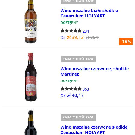
RABATY ILOŚCIOWE
Wino mszalne białe słodkie
Cenaculum HOLYART
DOSTĘPNY
234
zł 39,13
zł 53,72
Od
-19
%
RABATY ILOŚCIOWE
Wino mszalne czerwone, słodkie
Martinez
DOSTĘPNY
363
zł 40,17
Od
RABATY ILOŚCIOWE
Wino mszalne czerwone słodkie
Cenaculum HOLYART