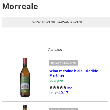
Morreale
WYSZUKIWANIE ZAAWANSOWANE
7 artykuły
RABATY ILOŚCIOWE
Wino mszalne białe , słodkie
Martinez
DOSTĘPNY
655
zł 40,17
Od