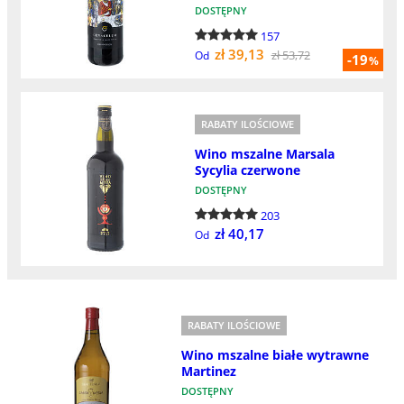
DOSTĘPNY
157
zł 39,13
zł 53,72
Od
-19
%
RABATY ILOŚCIOWE
Wino mszalne Marsala
Sycylia czerwone
DOSTĘPNY
203
zł 40,17
Od
RABATY ILOŚCIOWE
Wino mszalne białe wytrawne
Martinez
DOSTĘPNY