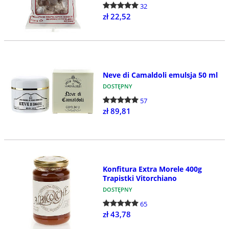
32
zł 22,52
Neve di Camaldoli emulsja 50 ml
DOSTĘPNY
57
zł 89,81
Konfitura Extra Morele 400g
Trapistki Vitorchiano
DOSTĘPNY
65
zł 43,78