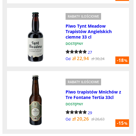
RABATY ILOŚCIOWE
Piwo Tynt Meadow
Trapistów Angielskich
ciemne 33 cl
DOSTĘPNY
27
zł 22,94
zł 30,24
Od
-18
%
RABATY ILOŚCIOWE
Piwo trapistów Mnichów z
Tre Fontane Tertia 33cl
DOSTĘPNY
29
zł 20,26
zł 26,63
Od
-15
%