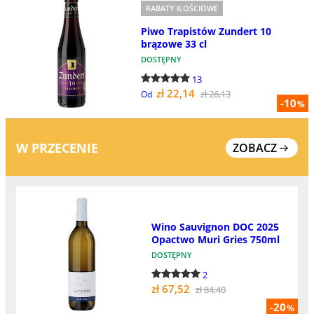
RABATY ILOŚCIOWE
Piwo Trapistów Zundert 10
brązowe 33 cl
DOSTĘPNY
13
zł 22,14
zł 26,13
Od
-10
%
W PRZECENIE
ZOBACZ
Wino Sauvignon DOC 2025
Opactwo Muri Gries 750ml
DOSTĘPNY
2
zł 67,52
zł 84,40
-20
%