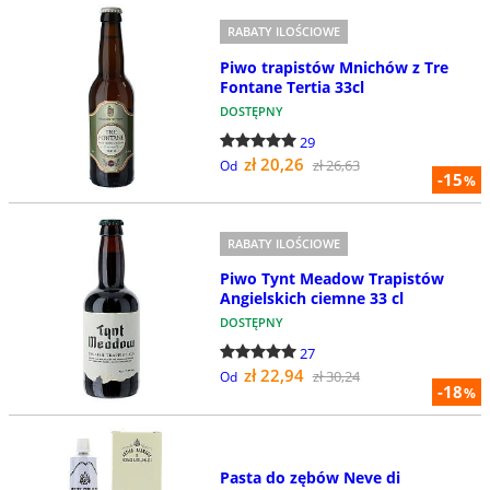
RABATY ILOŚCIOWE
Piwo trapistów Mnichów z Tre
Fontane Tertia 33cl
DOSTĘPNY
29
zł 20,26
zł 26,63
Od
-15
%
RABATY ILOŚCIOWE
Piwo Tynt Meadow Trapistów
Angielskich ciemne 33 cl
DOSTĘPNY
27
zł 22,94
zł 30,24
Od
-18
%
Pasta do zębów Neve di