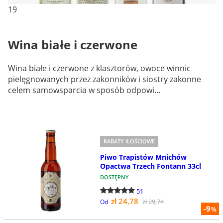
19
Wina białe i czerwone
Wina białe i czerwone z klasztorów, owoce winnic
pielęgnowanych przez zakonników i siostry zakonne
celem samowsparcia w sposób odpowi...
RABATY ILOŚCIOWE
Piwo Trapistów Mnichów
Opactwa Trzech Fontann 33cl
DOSTĘPNY
51
zł 24,78
zł 29,74
Od
-9
%