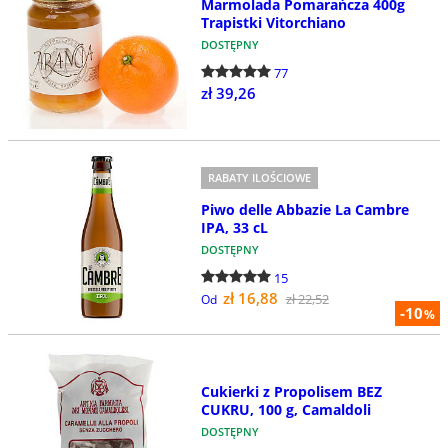
Marmolada Pomarańcza 400g
Trapistki Vitorchiano
DOSTĘPNY
77
zł 39,26
RABATY ILOŚCIOWE
Piwo delle Abbazie La Cambre
IPA, 33 cL
DOSTĘPNY
15
zł 16,88
zł 22,52
Od
-10
%
Cukierki z Propolisem BEZ
CUKRU, 100 g, Camaldoli
DOSTĘPNY