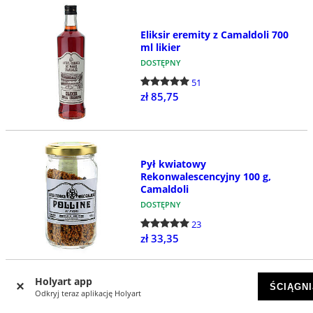
Eliksir eremity z Camaldoli 700
ml likier
DOSTĘPNY
51
zł 85,75
Pył kwiatowy
Rekonwalescencyjny 100 g,
Camaldoli
DOSTĘPNY
23
zł 33,35
Holyart app
ŚCIĄGNI
Odkryj teraz aplikację Holyart
Wino czerwone toskańskie