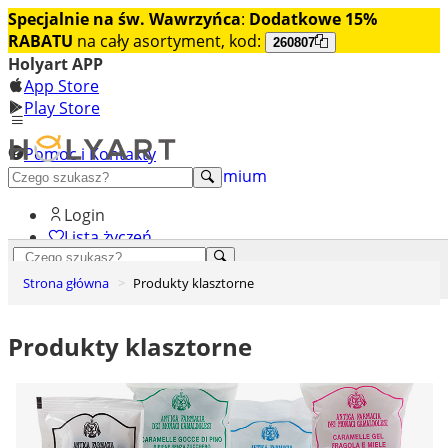
Specjalnie na św. Wawrzyńca
:
Dodatkowe 15%
RABATU
na cały asortyment, kod:
260807
Holyart APP
App Store
Play Store
Pomoc i Kontakty
+48 222 922 860
Odkryj premium
Login
Lista życzeń
0
Strona główna
Produkty klasztorne
Koszyk
Produkty klasztorne