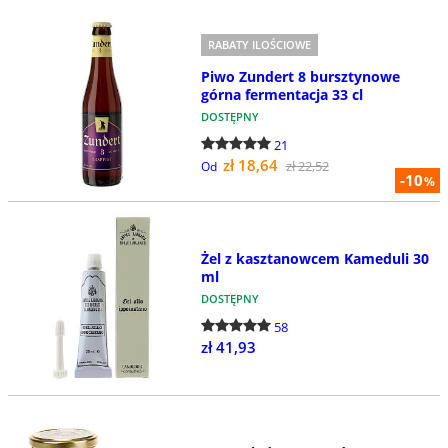
RABATY ILOŚCIOWE
Piwo Zundert 8 bursztynowe
górna fermentacja 33 cl
DOSTĘPNY
21
zł 18,64
zł 22,52
Od
-10
%
Żel z kasztanowcem Kameduli 30
ml
DOSTĘPNY
58
zł 41,93