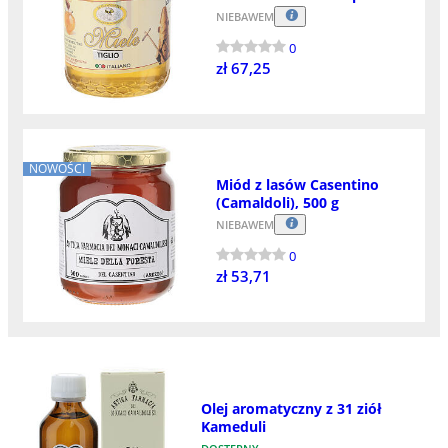
NIEBAWEM
0
zł 67,25
NOWOŚCI
Miód z lasów Casentino
(Camaldoli), 500 g
NIEBAWEM
0
zł 53,71
Olej aromatyczny z 31 ziół
Kameduli