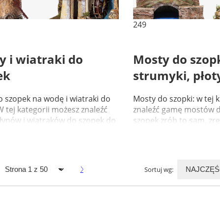
249
 i wiatraki do
Mosty do szopk
ek
strumyki, płot
 szopek na wodę i wiatraki do
Mosty do szopki: w tej 
W tej kategorii możesz znaleźć
znaleźć gamę mostów d
ynów i wiatraków do szopek do
szopek zrób to sam, zr
elnego wykon...
prawdziwego korka i mc.
Sortuj wg:
638