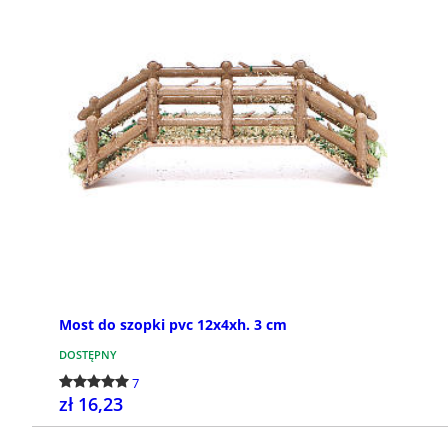
Otoczenie, sklepy, domy,
Piece
studnie
Piece i 
możesz z
Otoczenie, domy, studnie i sklepy do
piecami,
szopki: w tej kategorii możesz znaleźć
elektryc
różne typy domów i otoczeń, aby
stworzyć twoją szopkę. Do...
Most do szopki pvc 12x4xh. 3 cm
DOSTĘPNY
7
zł 16,23
KUP