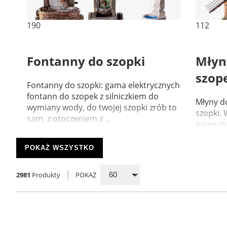
190
112
Fontanny do szopki
Młyny
szop
Fontanny do szopki: gama elektrycznych
fontann do szopek z silniczkiem do
Młyny do
wymiany wody, do twojej szopki zrób to
szopki. 
sam, z otoczeniem z ...
gamę mł
samodzi
POKAŻ WSZYSTKO
2981
Produkty
POKAŻ
1834
192