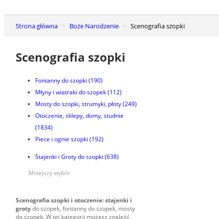
Strona główna
Boże Narodzenie
Scenografia szopki
Scenografia szopki
Fontanny do szopki
(190)
Młyny i wiatraki do szopek
(112)
Mosty do szopki, strumyki, płoty
(249)
Otoczenie, sklepy, domy, studnie
(1834)
Piece i ognie szopki
(192)
Stajenki i Groty do szopki
(638)
Mniejszy wybór
Scenografia szopki i otoczenie: stajenki i
groty
do szopek, fontanny do szopek, mosty
do szopek. W tej kategorii możesz znaleźć