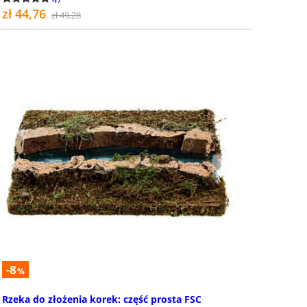
zł 44,76
zł 49,28
KUP
-8
%
Rzeka do złożenia korek: część prosta FSC