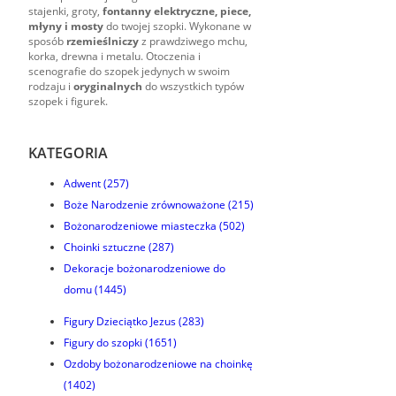
stajenki, groty,
fontanny elektryczne, piece,
młyny i mosty
do twojej szopki. Wykonane w
sposób
rzemieślniczy
z prawdziwego mchu,
korka, drewna i metalu. Otoczenia i
scenografie do szopek jedynych w swoim
rodzaju i
oryginalnych
do wszystkich typów
szopek i figurek.
KATEGORIA
Adwent
(257)
Boże Narodzenie zrównoważone
(215)
Bożonarodzeniowe miasteczka
(502)
Choinki sztuczne
(287)
Dekoracje bożonarodzeniowe do
domu
(1445)
Figury Dzieciątko Jezus
(283)
Figury do szopki
(1651)
Ozdoby bożonarodzeniowe na choinkę
(1402)