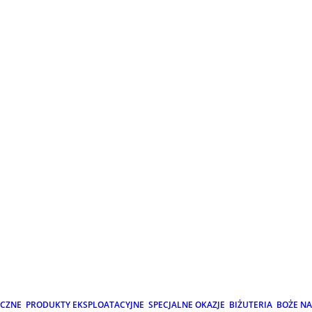
ICZNE
PRODUKTY EKSPLOATACYJNE
SPECJALNE OKAZJE
BIŻUTERIA
BOŻE N