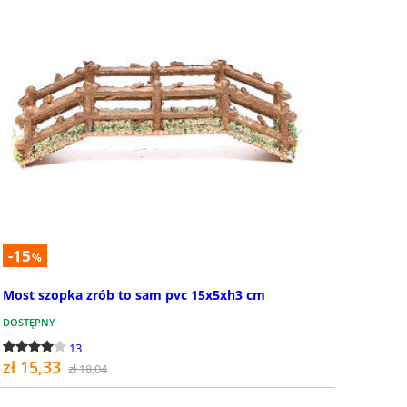
 i ognie szopki
Stajenki i Grot
ognie do szopki: w tej kategorii
Stajenki i groty do szop
naleźć otoczenia i scenografie z
znaleźć wiele typów sta
 ogniem i piecykami:
grót do szopki z korka,
znymi lub zwyk...
drewna. Staje...
-15
%
Most szopka zrób to sam pvc 15x5xh3 cm
DOSTĘPNY
13
zł 15,33
zł 18,04
KUP