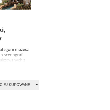
i,
y
kategorii możesz
o scenografi
ealizowanych z
..