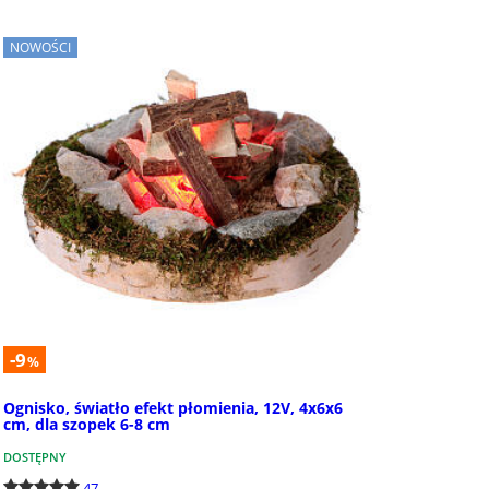
NOWOŚCI
-9
%
Ognisko, światło efekt płomienia, 12V, 4x6x6
cm, dla szopek 6-8 cm
DOSTĘPNY
47