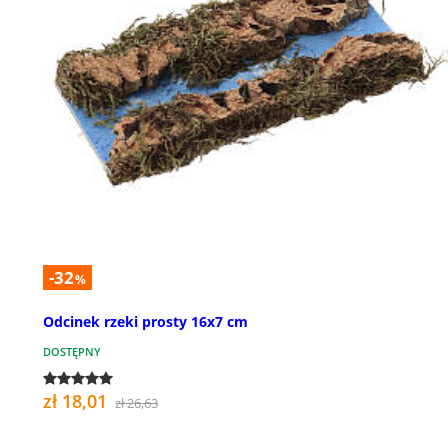
-32
%
Odcinek rzeki prosty 16x7 cm
DOSTĘPNY
zł 18,01
zł 26,63