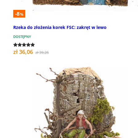
-8
%
Rzeka do złożenia korek FSC: zakręt w lewo
DOSTĘPNY
zł 36,06
zł 39,26