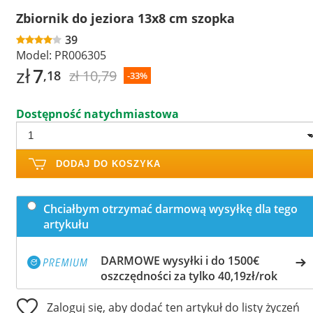
Zbiornik do jeziora 13x8 cm szopka
39
Model:
PR006305
zł
7
zł 10,79
,18
-33%
Dostępność natychmiastowa
DODAJ DO KOSZYKA
Chciałbym otrzymać darmową wysyłkę dla tego
artykułu
DARMOWE wysyłki i do 1500€
oszczędności za tylko 40,19zł/rok
Zaloguj się, aby dodać ten artykuł do listy życzeń