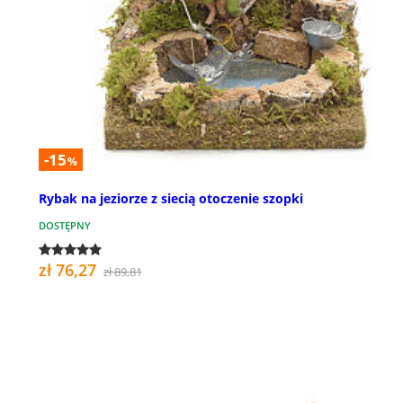
-15
%
Rybak na jeziorze z siecią otoczenie szopki
DOSTĘPNY
zł 76,27
zł 89,81