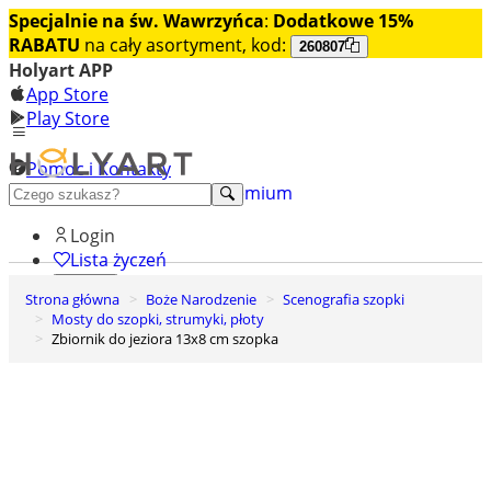
Specjalnie na św. Wawrzyńca
:
Dodatkowe 15%
RABATU
na cały asortyment, kod:
260807
Holyart APP
App Store
Play Store
Pomoc i Kontakty
+48 222 922 860
Odkryj premium
Login
Lista życzeń
Strona główna
Boże Narodzenie
Scenografia szopki
0
Mosty do szopki, strumyki, płoty
Koszyk
Zbiornik do jeziora 13x8 cm szopka