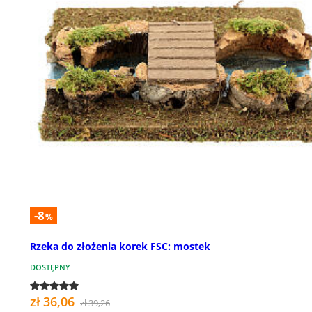
-8
%
Rzeka do złożenia korek FSC: mostek
DOSTĘPNY
zł 36,06
zł 39,26