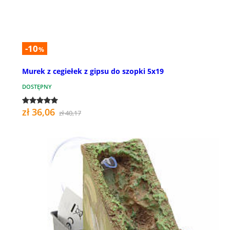
-10
%
Murek z cegiełek z gipsu do szopki 5x19
DOSTĘPNY
zł 36,06
zł 40,17