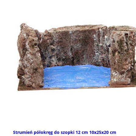
Strumień półokręg do szopki 12 cm 10x25x20 cm