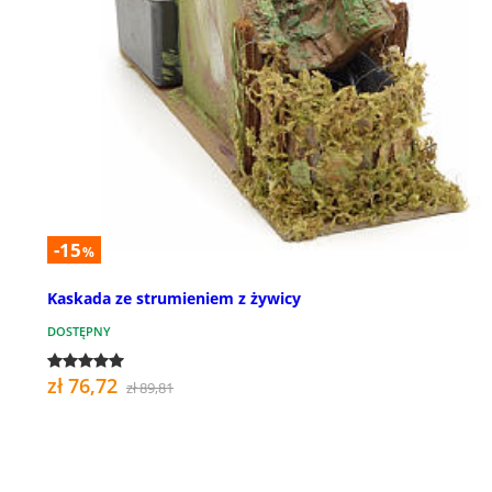
-15
%
Kaskada ze strumieniem z żywicy
DOSTĘPNY
zł 76,72
zł 89,81