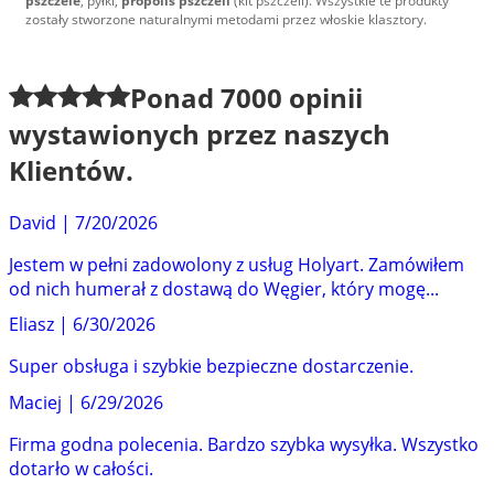
pszczele
, pyłki,
propolis pszczeli
(kit pszczeli). Wszystkie te produkty
zostały stworzone naturalnymi metodami przez włoskie klasztory.
Ponad
7000
opinii
wystawionych przez naszych
Klientów.
David
|
7/20/2026
Jestem w pełni zadowolony z usług Holyart. Zamówiłem
od nich humerał z dostawą do Węgier, który mogę...
Eliasz
|
6/30/2026
Super obsługa i szybkie bezpieczne dostarczenie.
Maciej
|
6/29/2026
Firma godna polecenia. Bardzo szybka wysyłka. Wszystko
dotarło w całości.