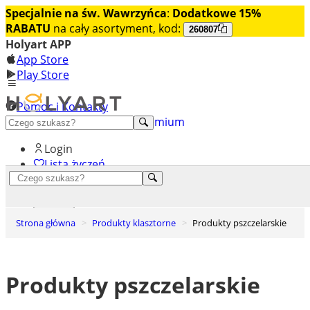
Specjalnie na św. Wawrzyńca
:
Dodatkowe 15%
RABATU
na cały asortyment, kod:
260807
Holyart APP
App Store
Play Store
Pomoc i Kontakty
+48 222 922 860
Odkryj premium
Login
Lista życzeń
0
Koszyk
Strona główna
Produkty klasztorne
Produkty pszczelarskie
Produkty pszczelarskie