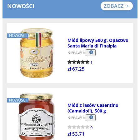
NOWOŚCI
ZOBACZ
NOWOŚCI
Miód lipowy 500 g, Opactwo
Santa Maria di Finalpia
NIEBAWEM
1
zł 67,25
NOWOŚCI
Miód z lasów Casentino
(Camaldoli), 500 g
NIEBAWEM
0
zł 53,71