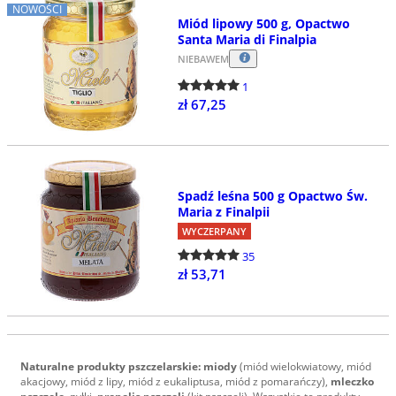
NOWOŚCI
Miód lipowy 500 g, Opactwo
Santa Maria di Finalpia
NIEBAWEM
1
zł 67,25
Spadź leśna 500 g Opactwo Św.
Maria z Finalpii
WYCZERPANY
35
zł 53,71
Naturalne produkty pszczelarskie: miody
(miód wielokwiatowy, miód
akacjowy, miód z lipy, miód z eukaliptusa, miód z pomarańczy),
mleczko