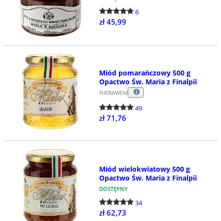
6
zł 45,99
Miód pomarańczowy 500 g
Opactwo Św. Maria z Finalpii
NIEBAWEM
49
zł 71,76
Miód wielokwiatowy 500 g
Opactwo Św. Maria z Finalpii
DOSTĘPNY
34
zł 62,73