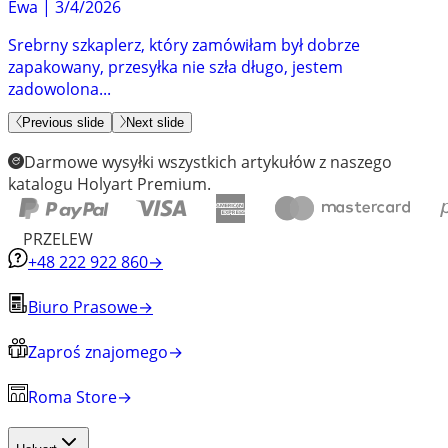
Ewa
|
3/4/2026
Srebrny szkaplerz, który zamówiłam był dobrze
zapakowany, przesyłka nie szła długo, jestem
zadowolona...
Previous slide
Next slide
Darmowe wysyłki wszystkich artykułów z naszego
katalogu Holyart Premium.
PRZELEW
+48 222 922 860
→
Biuro Prasowe
→
Zaproś znajomego
→
Roma Store
→