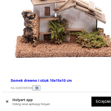
Domek drewno i stiuk 10x15x10 cm
NA ZAMÓWIENIE
zł 76,72
Holyart app
ŚCIĄGNI
Odkryj teraz aplikację Holyart