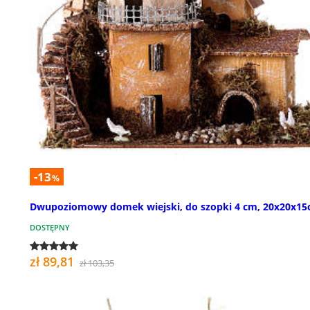
-13
%
Dwupoziomowy domek wiejski, do szopki 4 cm, 20x20x1
DOSTĘPNY
zł 89,81
zł 103,35