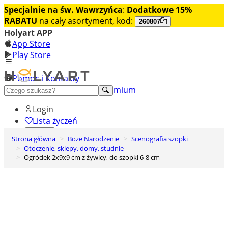
Specjalnie na św. Wawrzyńca
:
Dodatkowe 15%
RABATU
na cały asortyment, kod:
260807
Holyart APP
App Store
Play Store
Pomoc i Kontakty
+48 222 922 860
Odkryj premium
Login
Lista życzeń
Strona główna
Boże Narodzenie
Scenografia szopki
0
Otoczenie, sklepy, domy, studnie
Koszyk
Ogródek 2x9x9 cm z żywicy, do szopki 6-8 cm