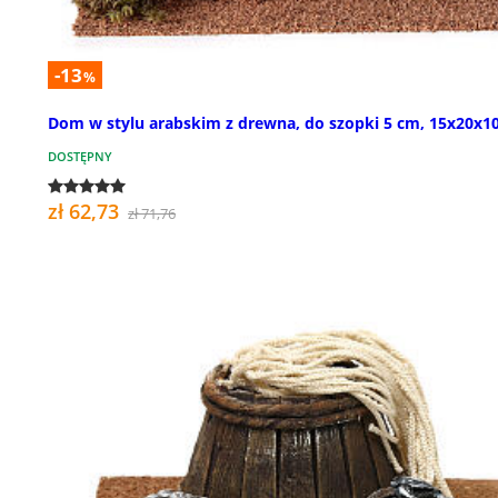
-13
%
Dom w stylu arabskim z drewna, do szopki 5 cm, 15x20x1
DOSTĘPNY
zł 62,73
zł 71,76