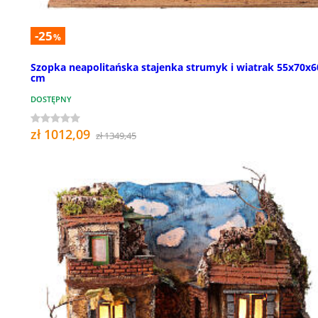
-25
%
Szopka neapolitańska stajenka strumyk i wiatrak 55x70x6
cm
DOSTĘPNY
zł 1012,09
zł 1349,45