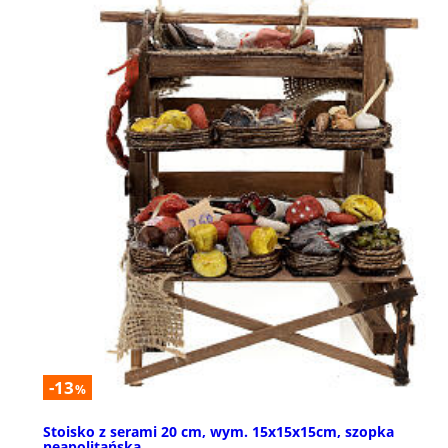
-13
%
Stoisko z serami 20 cm, wym. 15x15x15cm, szopka
neapolitańska