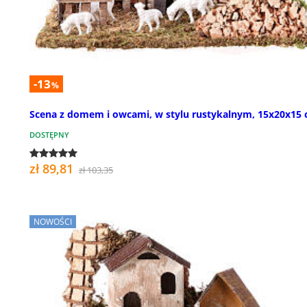
-13
%
Scena z domem i owcami, w stylu rustykalnym, 15x20x15
DOSTĘPNY
zł 89,81
zł 103,35
NOWOŚCI