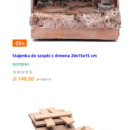
-25
%
Stajenka do szopki z drewna 20x15x15 cm
DOSTĘPNY
zł 148,60
zł 198,13