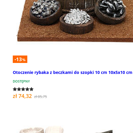
-13
%
Otoczenie rybaka z beczkami do szopki 10 cm 10x5x10 cm
DOSTĘPNY
zł 74,32
zł 85,75