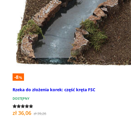
-8
%
Rzeka do złożenia korek: część kręta FSC
DOSTĘPNY
zł 36,06
zł 39,26