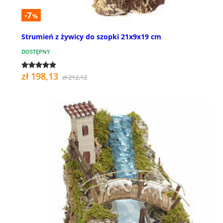
-7
%
Strumień z żywicy do szopki 21x9x19 cm
DOSTĘPNY
zł 198,13
zł 212,12