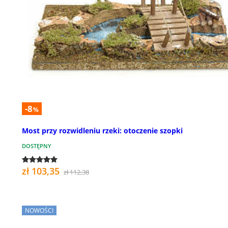
-8
%
Most przy rozwidleniu rzeki: otoczenie szopki
DOSTĘPNY
zł 103,35
zł 112,38
NOWOŚCI