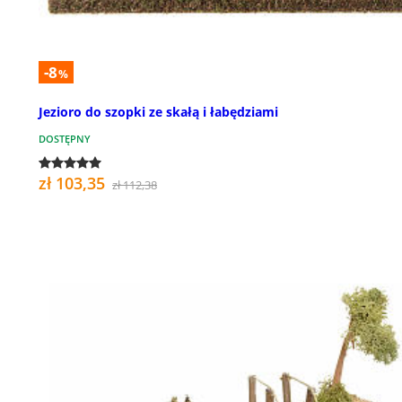
-8
%
Jezioro do szopki ze skałą i łabędziami
DOSTĘPNY
zł 103,35
zł 112,38