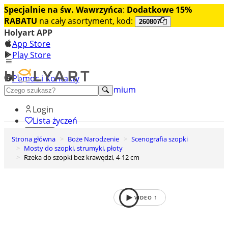
Specjalnie na św. Wawrzyńca
:
Dodatkowe 15%
RABATU
na cały asortyment, kod:
260807
Holyart APP
App Store
Play Store
Pomoc i Kontakty
+48 222 922 860
Odkryj premium
Login
Lista życzeń
Strona główna
Boże Narodzenie
Scenografia szopki
0
Mosty do szopki, strumyki, płoty
Koszyk
Rzeka do szopki bez krawędzi, 4-12 cm
VIDEO
1