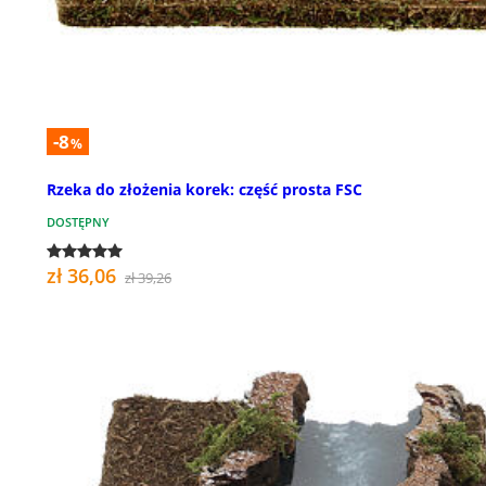
-8
%
Rzeka do złożenia korek: część prosta FSC
DOSTĘPNY
zł 36,06
zł 39,26