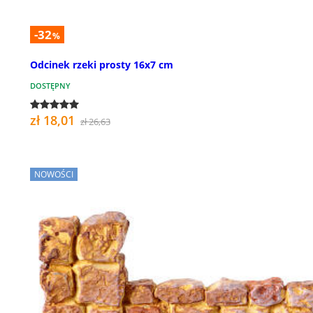
-32
%
Odcinek rzeki prosty 16x7 cm
DOSTĘPNY
zł 18,01
zł 26,63
NOWOŚCI