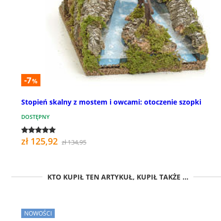
-7
%
Stopień skalny z mostem i owcami: otoczenie szopki
DOSTĘPNY
zł 125,92
zł 134,95
KTO KUPIŁ TEN ARTYKUŁ, KUPIŁ TAKŻE ...
NOWOŚCI