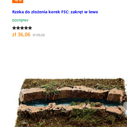
%
Rzeka do złożenia korek FSC: zakręt w lewo
DOSTĘPNY
zł 36,06
zł 39,26