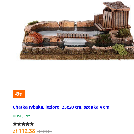
-8
%
Chatka rybaka, jezioro, 25x20 cm, szopka 4 cm
DOSTĘPNY
zł 112,38
zł 121,86