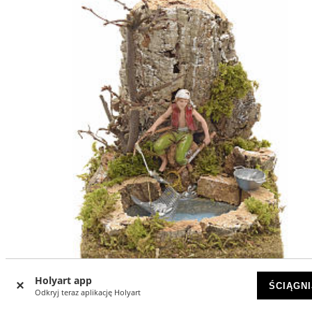
-15
%
Holyart app
ŚCIĄGNI
Odkryj teraz aplikację Holyart
Rybak na jeziorze z siecią otoczenie szopki