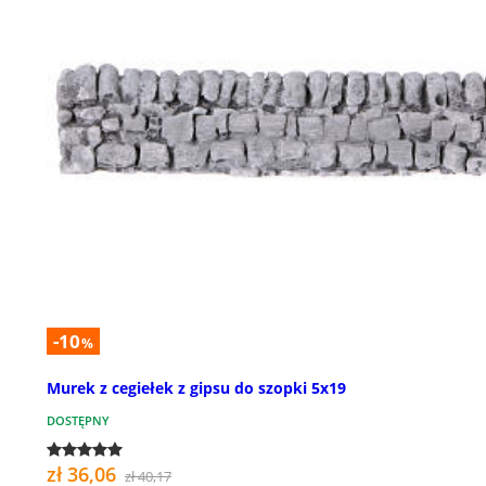
-10
%
Murek z cegiełek z gipsu do szopki 5x19
DOSTĘPNY
zł 36,06
zł 40,17