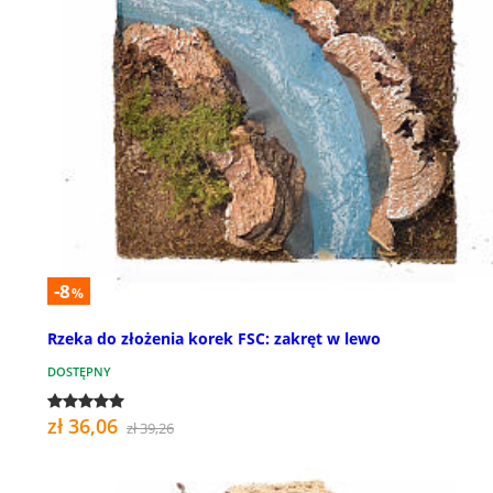
-8
%
Rzeka do złożenia korek FSC: zakręt w lewo
DOSTĘPNY
zł 36,06
zł 39,26