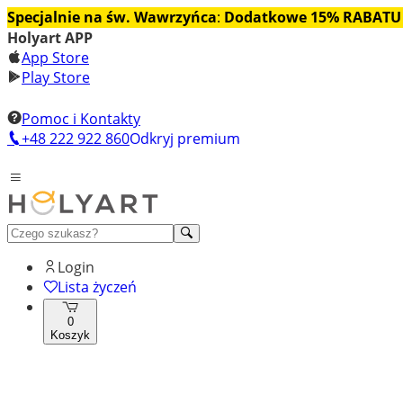
Specjalnie na św. Wawrzyńca
:
Dodatkowe 15% RABATU
Holyart APP
App Store
Play Store
Pomoc i Kontakty
+48 222 922 860
Odkryj premium
Login
Lista życzeń
0
Koszyk