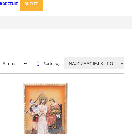
ARODZENIE
OUTLET
Sortuj wg: