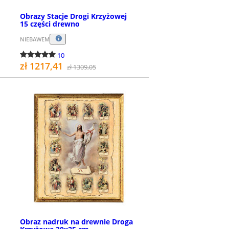
Obrazy Stacje Drogi Krzyżowej
15 części drewno
NIEBAWEM
10
zł 1217,41
zł 1309,05
KUP
Obraz nadruk na drewnie Droga