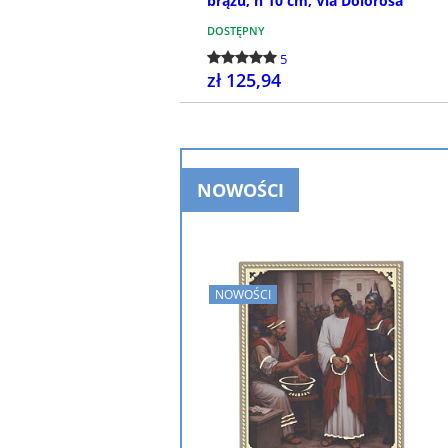
brązu, h 10 cm, Via Dolorosa
DOSTĘPNY
5
zł 125,94
KUP
NOWOŚCI
NOWOŚCI