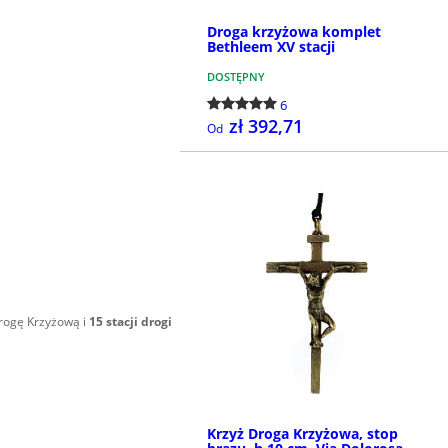
Droga krzyżowa komplet
Bethleem XV stacji
DOSTĘPNY
6
zł 392,71
Od
SZCZEGÓŁY
rogę Krzyżową i
15 stacji drogi
Krzyż Droga Krzyżowa, stop