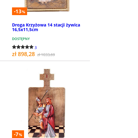
-13
%
Droga Krzyżowa 14 stacji żywica
16,5x11,5cm
DOSTĘPNY
3
zł 898,28
zł 1033,69
KUP
-7
%