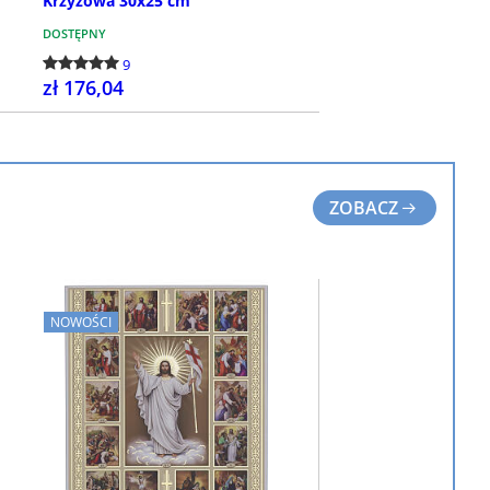
Krzyżowa 30x25 cm
DOSTĘPNY
9
zł 176,04
KUP
ZOBACZ
NOWOŚCI