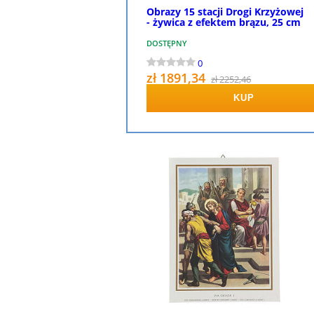
Obrazy 15 stacji Drogi Krzyżowej
- żywica z efektem brązu, 25 cm
DOSTĘPNY
0
zł 1891,34
zł 2252,46
KUP