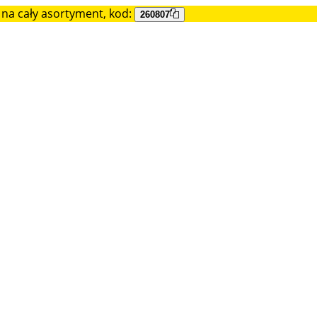
na cały asortyment, kod:
260807