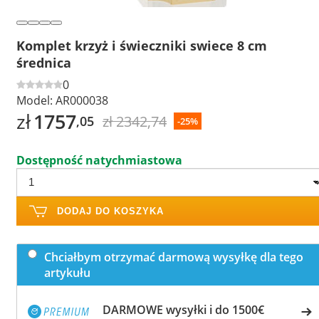
Komplet krzyż i świeczniki swiece 8 cm
średnica
0
Model:
AR000038
zł
1757
zł 2342,74
,05
-25%
Dostępność natychmiastowa
DODAJ DO KOSZYKA
Chciałbym otrzymać darmową wysyłkę dla tego
artykułu
DARMOWE wysyłki i do 1500€