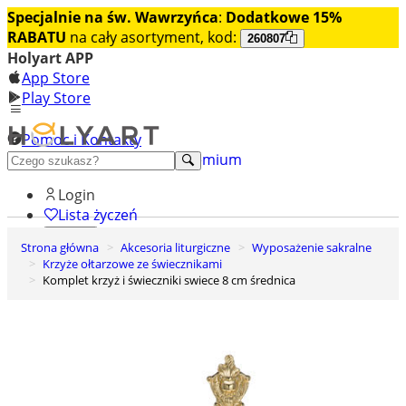
Specjalnie na św. Wawrzyńca
:
Dodatkowe 15%
RABATU
na cały asortyment, kod:
260807
Holyart APP
App Store
Play Store
Pomoc i Kontakty
+48 222 922 860
Odkryj premium
Login
Lista życzeń
Strona główna
Akcesoria liturgiczne
Wyposażenie sakralne
0
Krzyże ołtarzowe ze świecznikami
Koszyk
Komplet krzyż i świeczniki swiece 8 cm średnica