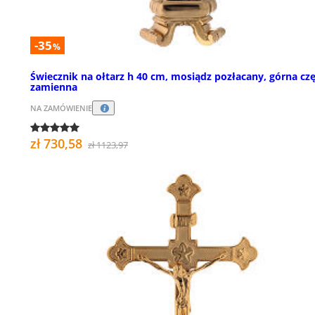
-35
%
Świecznik na ołtarz h 40 cm, mosiądz pozłacany, górna cz
zamienna
NA ZAMÓWIENIE
zł 730,58
zł 1123,97