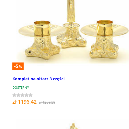
-5
%
Komplet na ołtarz 3 części
DOSTĘPNY
zł 1196,42
zł 1259,39