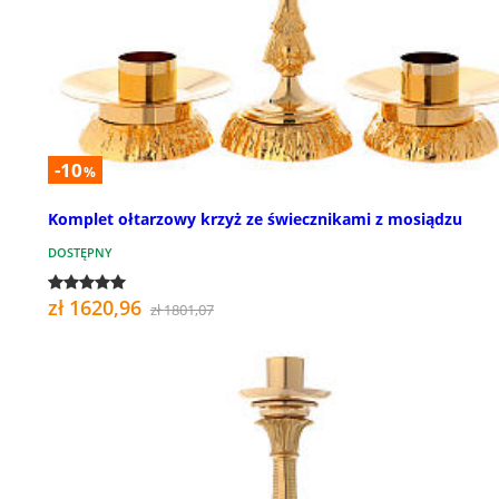
-10
%
Komplet ołtarzowy krzyż ze świecznikami z mosiądzu
DOSTĘPNY
zł 1620,96
zł 1801,07