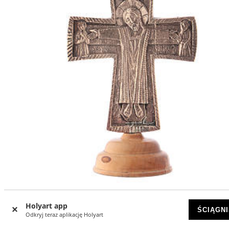
Krzyż ołtarzowy Chrystus Grand Pretre 20x13 Mnisi Betl
Holyart app
ŚCIĄGNI
DOSTĘPNY
Odkryj teraz aplikację Holyart