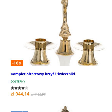
-16
%
Komplet ołtarzowy krzyż i świeczniki
DOSTĘPNY
zł 944,14
zł 1123,97