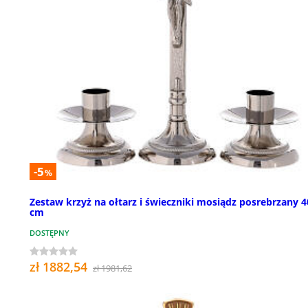
-5
%
Zestaw krzyż na ołtarz i świeczniki mosiądz posrebrzany 4
cm
DOSTĘPNY
zł 1882,54
zł 1981,62