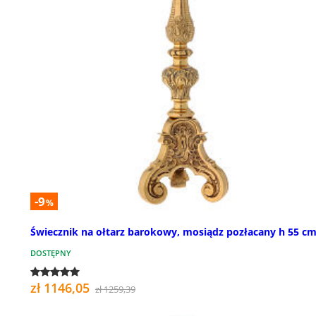
-9
%
Świecznik na ołtarz barokowy, mosiądz pozłacany h 55 c
DOSTĘPNY
zł 1146,05
zł 1259,39