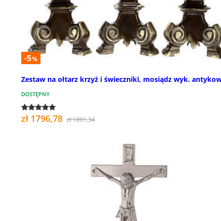
-5
%
Zestaw na ołtarz krzyż i świeczniki, mosiądz wyk. antyko
DOSTĘPNY
zł 1796,78
zł 1891,34