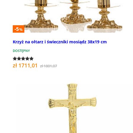
-5
%
Krzyż na ołtarz i świeczniki mosiądz 38x19 cm
DOSTĘPNY
zł 1711,01
zł 1801,07