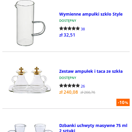
Wymienne ampułki szkło Style
DOSTĘPNY
38
zł 32,51
Zestaw ampułek i taca ze szkła
DOSTĘPNY
26
zł 240,08
zł 266,76
-10
%
Dzbanki uchwyty masywne 75 ml
2 sztuki