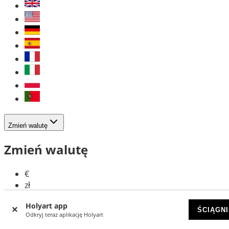
Zmień walutę
Zmień walutę
€
zł
Holyart app
ŚCIĄGNI
Odkryj teraz aplikację Holyart
Śledź nas w Social Mediach