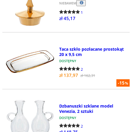
NIEBAWEM
1
zł 45,17
Taca szkło pozłacane prostokąt
20 x 9,5 cm
DOSTĘPNY
2
zł 137,97
zł 162,31
-15
%
Dzbanuszki szklane model
Venezia, 2 sztuki
DOSTĘPNY
2