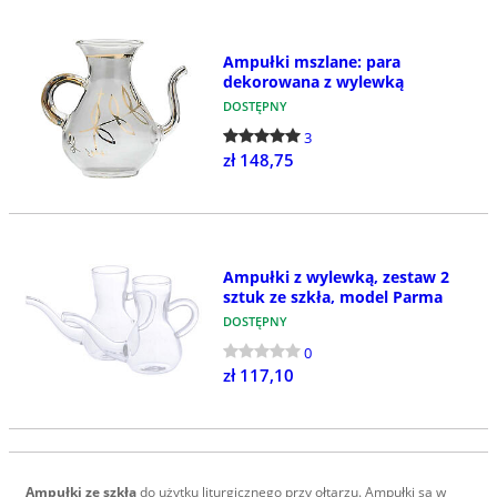
Ampułki mszlane: para
dekorowana z wylewką
DOSTĘPNY
3
zł 148,75
Ampułki z wylewką, zestaw 2
sztuk ze szkła, model Parma
DOSTĘPNY
0
zł 117,10
Ampułki ze szkła
do użytku liturgicznego przy ołtarzu. Ampułki są w