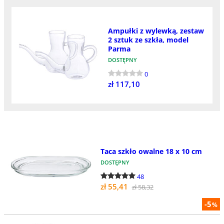
Ampułki z wylewką, zestaw
2 sztuk ze szkła, model
Parma
DOSTĘPNY
0
zł 117,10
Taca szkło owalne 18 x 10 cm
DOSTĘPNY
48
zł 55,41
zł 58,32
-5
%