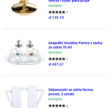
morze i style: para przyk
DOSTĘPNY
7
zł 135,19
Ampułki mszalne Parma z tacką
ze szkła 75 ml
DOSTĘPNY
1
zł 447,61
Dzbanuszki ze szkła forma
prosta, 2 sztuki
DOSTĘPNY
3