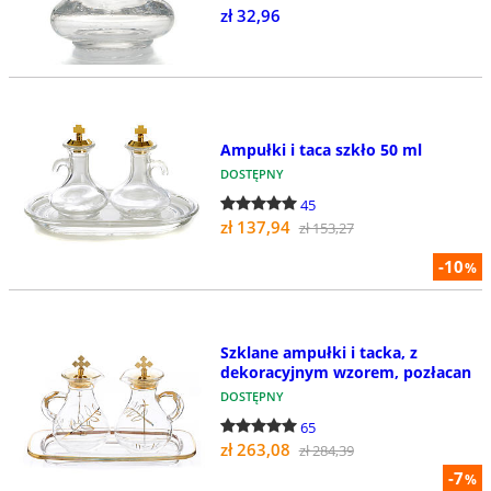
zł 32,96
Ampułki i taca szkło 50 ml
DOSTĘPNY
45
zł 137,94
zł 153,27
-10
%
Szklane ampułki i tacka, z
dekoracyjnym wzorem, pozłacan
DOSTĘPNY
65
zł 263,08
zł 284,39
-7
%