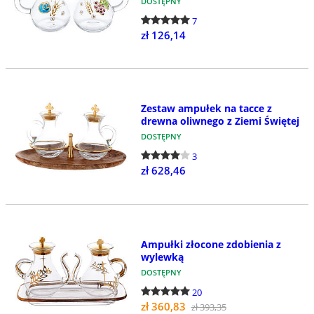
DOSTĘPNY
7
zł 126,14
Zestaw ampułek na tacce z
drewna oliwnego z Ziemi Świętej
DOSTĘPNY
3
zł 628,46
Ampułki złocone zdobienia z
wylewką
DOSTĘPNY
20
zł 360,83
zł 393,35