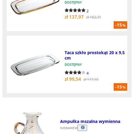
DOSTĘPNY
2
zł 137,97
zł 162,31
-15
%
Taca szkło prostokąt 20 x 9,5
cm
DOSTĘPNY
4
zł 99,54
zł 117,10
-15
%
Ampułka mszalna wymienna
NIEBAWEM