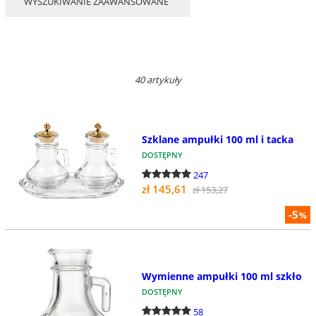
WYSZUKIWANIE ZAAWANSOWANE
40 artykuły
Szklane ampułki 100 ml i tacka
DOSTĘPNY
247
zł 145,61
zł 153,27
-5
%
Wymienne ampułki 100 ml szkło
DOSTĘPNY
58