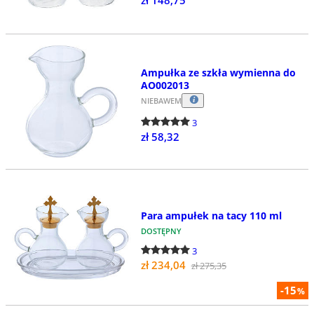
zł 148,75
Ampułka ze szkła wymienna do
AO002013
NIEBAWEM
3
zł 58,32
Para ampułek na tacy 110 ml
DOSTĘPNY
3
zł 234,04
zł 275,35
-15
%