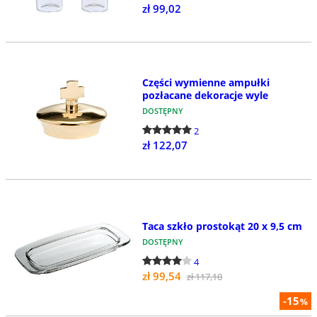
zł 99,02
Części wymienne ampułki
pozłacane dekoracje wyle
DOSTĘPNY
2
zł 122,07
Taca szkło prostokąt 20 x 9,5 cm
DOSTĘPNY
4
zł 99,54
zł 117,10
-15
%