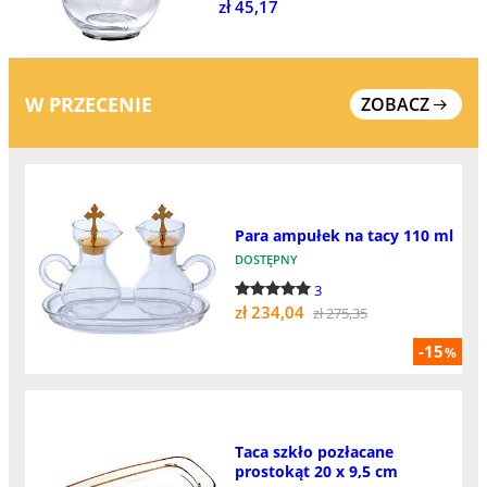
zł 45,17
W PRZECENIE
ZOBACZ
Para ampułek na tacy 110 ml
DOSTĘPNY
3
zł 234,04
zł 275,35
-15
%
Taca szkło pozłacane
prostokąt 20 x 9,5 cm