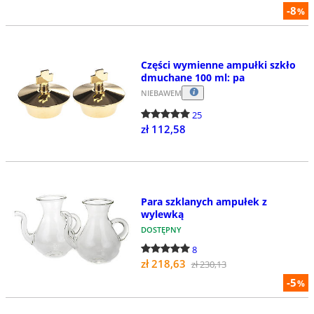
-8
%
Części wymienne ampułki szkło
dmuchane 100 ml: pa
NIEBAWEM
25
zł 112,58
Para szklanych ampułek z
wylewką
DOSTĘPNY
8
zł 218,63
zł 230,13
-5
%