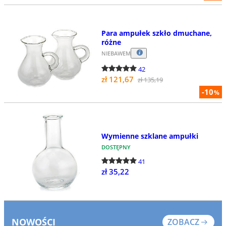
Para ampułek szkło dmuchane,
różne
NIEBAWEM
42
zł 121,67
zł 135,19
-10
%
Wymienne szklane ampułki
DOSTĘPNY
41
zł 35,22
NOWOŚCI
ZOBACZ