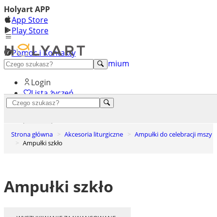
Holyart APP
App Store
Play Store
Pomoc i Kontakty
+48 222 922 860
Odkryj premium
Login
Lista życzeń
0
Koszyk
Strona główna
Akcesoria liturgiczne
Ampułki do celebracji mszy
Ampułki szkło
Ampułki szkło