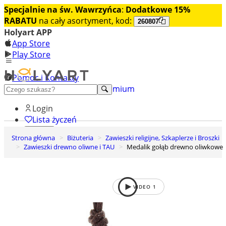
Specjalnie na św. Wawrzyńca
:
Dodatkowe 15%
RABATU
na cały asortyment, kod:
260807
Holyart APP
App Store
Play Store
Pomoc i Kontakty
+48 222 922 860
Odkryj premium
Login
Lista życzeń
Strona główna
Biżuteria
Zawieszki religijne, Szkaplerze i Broszki
0
Zawieszki drewno oliwne i TAU
Medalik gołąb drewno oliwkowe
Koszyk
VIDEO
1