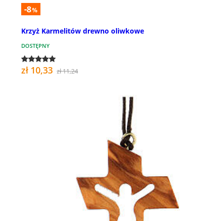
-8
%
Krzyż Karmelitów drewno oliwkowe
DOSTĘPNY
zł 10,33
zł 11,24