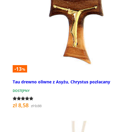
-13
%
Tau drewno oliwne z Asyżu, Chrystus pozłacany
DOSTĘPNY
zł 8,58
zł 9,88