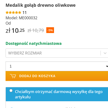
Medalik gołąb drewno oliwkowe
11
Model:
ME000032
Od
zł
10
zł 10,79
,25
-5%
Dostępność natychmiastowa
WYBIERZ ROZMIAR
DODAJ DO KOSZYKA
Chciałbym otrzymać darmową wysyłkę dla tego
artykułu