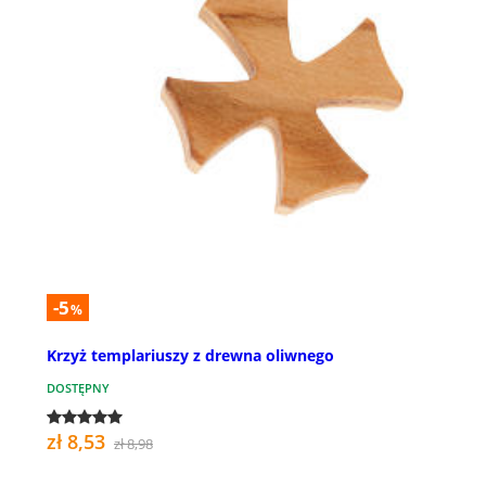
-5
%
Krzyż templariuszy z drewna oliwnego
DOSTĘPNY
zł 8,53
zł 8,98