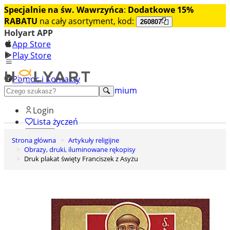
Specjalnie na św. Wawrzyńca
:
Dodatkowe 15%
RABATU
na cały asortyment, kod:
260807
Holyart APP
App Store
Play Store
Pomoc i Kontakty
+48 222 922 860
Odkryj premium
Login
Lista życzeń
Strona główna
Artykuły religijne
0
Obrazy, druki, iluminowane rękopisy
Koszyk
Druk plakat święty Franciszek z Asyżu