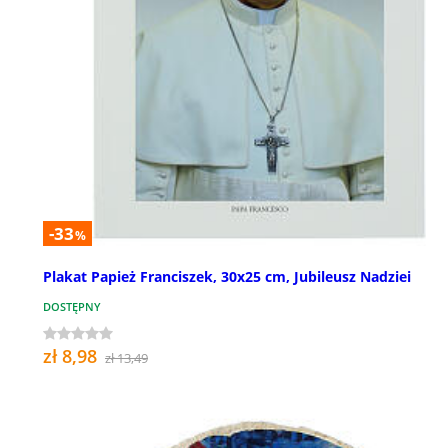
-33
%
Plakat Papież Franciszek, 30x25 cm, Jubileusz Nadziei
DOSTĘPNY
zł 8,98
zł 13,49