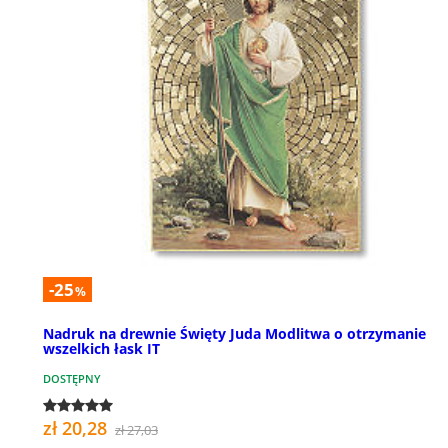
-25
%
Nadruk na drewnie Święty Juda Modlitwa o otrzymanie
wszelkich łask IT
DOSTĘPNY
zł 20,28
zł 27,03