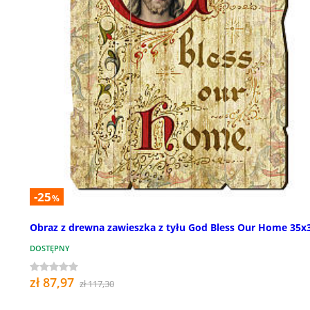
-25
%
Obraz z drewna zawieszka z tyłu God Bless Our Home 35x
DOSTĘPNY
zł 87,97
zł 117,30