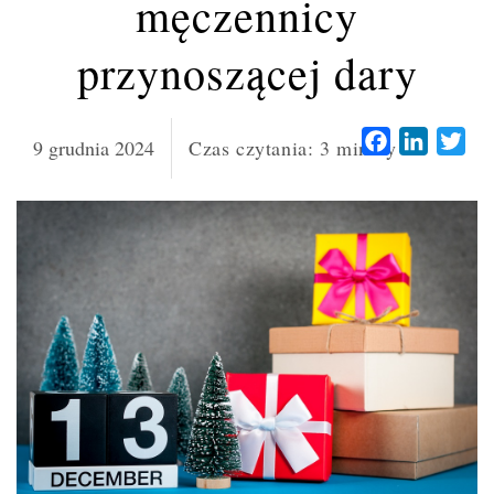
męczennicy
przynoszącej dary
Facebook
LinkedI
Twi
9 grudnia 2024
Czas czytania:
3
minuty