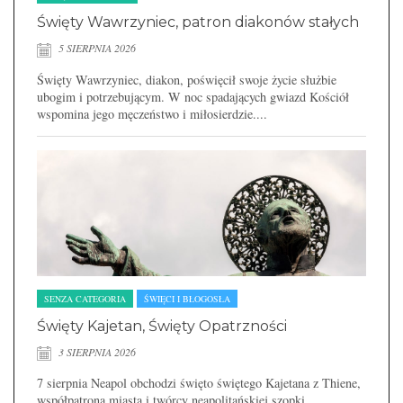
Święty Wawrzyniec, patron diakonów stałych
5 SIERPNIA 2026
Święty Wawrzyniec, diakon, poświęcił swoje życie służbie
ubogim i potrzebującym. W noc spadających gwiazd Kościół
wspomina jego męczeństwo i miłosierdzie....
SENZA CATEGORIA
ŚWIĘCI I BŁOGOSŁA
Święty Kajetan, Święty Opatrzności
3 SIERPNIA 2026
7 sierpnia Neapol obchodzi święto świętego Kajetana z Thiene,
współpatrona miasta i twórcy neapolitańskiej szopki