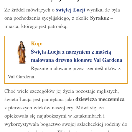
świętej Łucji
Ze źródeł mówiących o
wynika, że była
Syrakuz
ona pochodzenia sycylijskiego, z okolic
–
miasta, którego jest patronką.
Kup:
Święta Łucja z naczyniem z maścią
malowana drewno klonowe Val Gardena
Ręcznie malowane przez rzemieślników z
Val Gardena.
Choć wiele szczegółów jej życia pozostaje mglistych,
dziewicza męczennica
święta Łucja jest pamiętana jako
z pierwszych wieków naszej ery. Mówi się, że
opiekowała się najuboższymi w katakumbach i
wykorzystywała bogactwo swojej szlacheckiej rodziny do
pomocy potrzebującym. W jednej z przekazanych nam