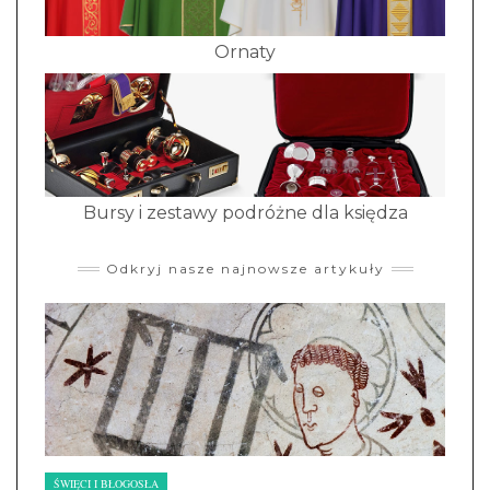
Ornaty
Bursy i zestawy podróżne dla księdza
Odkryj nasze najnowsze artykuły
ŚWIĘCI I BŁOGOSŁA