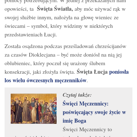
Święta Światła,
opowieści, ta
aby móc używać rąk w
swojej służbie innym, nałożyła na głowę wieniec ze
świecami – symbol, który widzimy w niektórych
przedstawieniach Łucji.
Została osądzona podczas prześladowań chrześcijanów
za czasów Dioklecjana – być może doniósł na nią jej
oblubieniec, który poczuł się urażony ślubem
Święta Łucja
poniosła
konsekracji, jaki złożyła święta.
los wielu ówczesnych męczenników
.
Czytaj także:
Święci Męczennicy:
poświęcający swoje życie w
imię Boga
Święci Męczennicy to