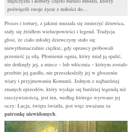
mężczyźni i kobiety często bardzo młodzi, którzy
poświęcili swoje życie z miłości do…
Proces i tortury, z jakimi musiała się zmierzyć dziewica,
stały się źródłem wieluopowieści i legend. Tradycja
głosi, że ciało młodej dziewczyny stało się
niewytłumaczalnie ciężkie, gdy oprawcy próbowali
przenieść ją siłą. Płomienie ognia, który miał ją spalić,
nie dotknęły jej, a miecz – lub włócznia – którym zostało
przebite jej gardło, nie przeszkodziły jej w głoszeniu
wiary i przyjmowaniu Komunii. Jednym z najbardziej
znanych epizodów, który wydaje się bardziej legendą niż
rzeczywistością, jest ten, według którego wyrwano jej
oczy: Łucja, święta światła, jest więc uważana za
patronkę niewidomych
.