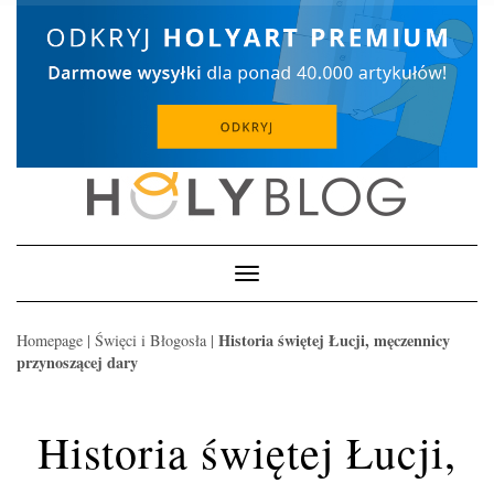
Skip
to
content
Toggle
Navigation
Historia świętej Łucji, męczennicy
Homepage
|
Święci i Błogosła
|
przynoszącej dary
Historia świętej Łucji,