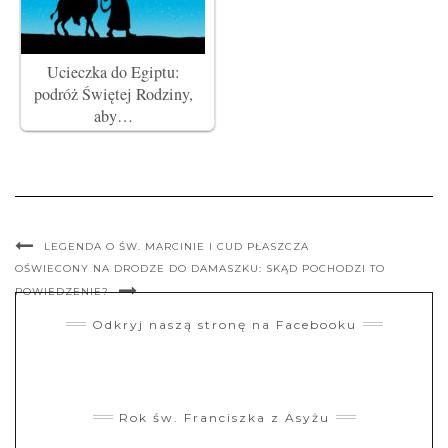
Ucieczka do Egiptu:
podróż Świętej Rodziny,
aby…
LEGENDA O ŚW. MARCINIE I CUD PŁASZCZA
OŚWIECONY NA DRODZE DO DAMASZKU: SKĄD POCHODZI TO
POWIEDZENIE?
Odkryj naszą stronę na Facebooku
Rok św. Franciszka z Asyżu