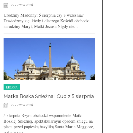
29 LIPCA 2026
Urodziny Madonny: 5 sierpnia czy 8 września?
Dowiedzmy się, kiedy i dlaczego Kościół obchodzi
narodziny Maryi, Matki Jezusa Nigdy nie...
RELIGIA
Matka Boska Śnieżna i Cud z 5 sierpnia
27 LIPCA 2026
5 sierpnia Rzym obchodzi wspomnienie Matki
Boskiej Śnieżnej, spektakularnym opadem śniegu na
placu przed papieską bazyliką Santa Maria Maggiore,
poświęconą...