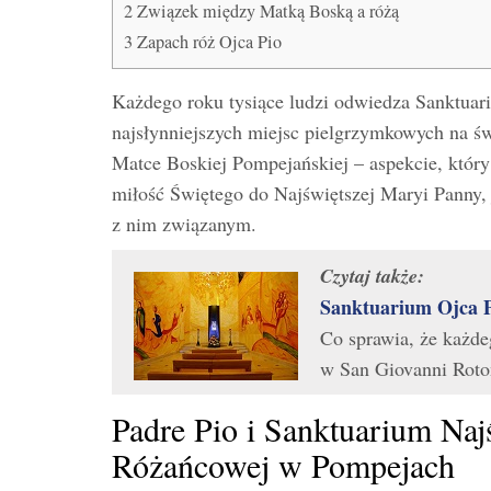
2
Związek między Matką Boską a różą
3
Zapach róż Ojca Pio
Każdego roku tysiące ludzi odwiedza Sanktuar
najsłynniejszych miejsc pielgrzymkowych na św
Matce Boskiej Pompejańskiej – aspekcie, który
miłość Świętego do Najświętszej Maryi Panny
z nim związanym.
Czytaj także:
Sanktuarium Ojca P
Co sprawia, że ​​każ
w San Giovanni Rot
Padre Pio i Sanktuarium Naj
Różańcowej w Pompejach