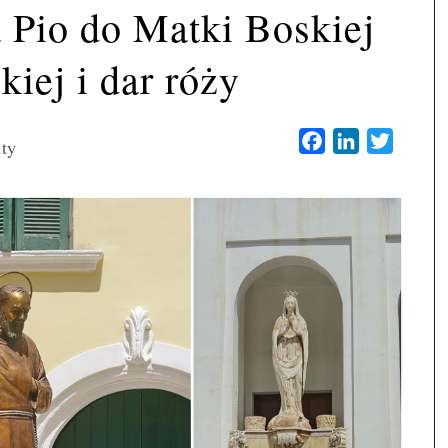
 Pio do Matki Boskiej
iej i dar róży
Facebook
LinkedIn
Twitter
ty