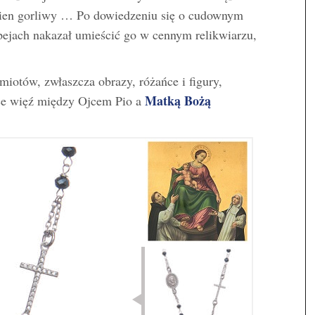
ewien gorliwy … Po dowiedzeniu się o cudownym
ejach nakazał umieścić go w cennym relikwiarzu,
iotów, zwłaszcza obrazy, różańce i figury,
Matką Bożą
ące więź między Ojcem Pio a