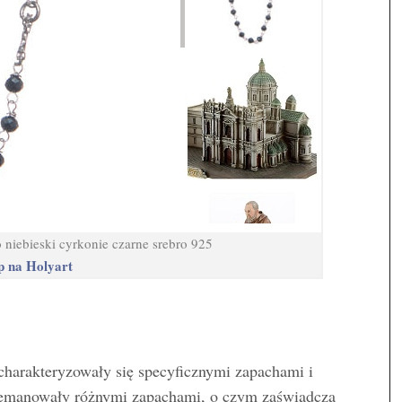
o niebieski cyrkonie czarne srebro 925
 na Holyart
charakteryzowały się specyficznymi zapachami i
e emanowały różnymi zapachami, o czym zaświadcza