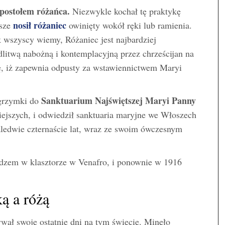
postołem różańca.
Niezwykle kochał tę praktykę
nosił różaniec
wsze
owinięty wokół ręki lub ramienia.
k wszyscy wiemy, Różaniec jest najbardziej
litwą nabożną i kontemplacyjną przez chrześcijan na
ię, iż zapewnia odpusty za wstawiennictwem Maryi
Sanktuarium Najświętszej Maryi Panny
lgrzymki do
iejszych, i odwiedził sanktuaria maryjne we Włoszech
zaledwie czternaście lat, wraz ze swoim ówczesnym
dzem w klasztorze w Venafro, i ponownie w 1916
ą a różą
ywał swoje ostatnie dni na tym świecie. Minęło