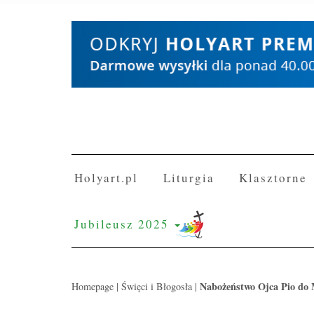
Skip
to
content
Holyart.pl
Liturgia
Klasztorne
Jubileusz 2025
Nabożeństwo Ojca Pio do M
Homepage
|
Święci i Błogosła
|