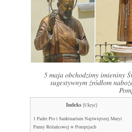
5 maja obchodzimy imieniny Świ
sugestywnym źródłom naboże
Pomp
Indeks
[
Ukryć
]
1
Padre Pio i Sanktuarium Najświętszej Maryi
Panny Różańcowej w Pompejach