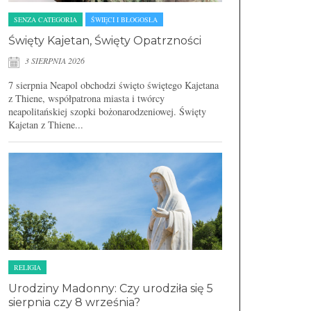
SENZA CATEGORIA
ŚWIĘCI I BŁOGOSŁA
Święty Kajetan, Święty Opatrzności
3 SIERPNIA 2026
7 sierpnia Neapol obchodzi święto świętego Kajetana
z Thiene, współpatrona miasta i twórcy
neapolitańskiej szopki bożonarodzeniowej. Święty
Kajetan z Thiene...
RELIGIA
Urodziny Madonny: Czy urodziła się 5
sierpnia czy 8 września?