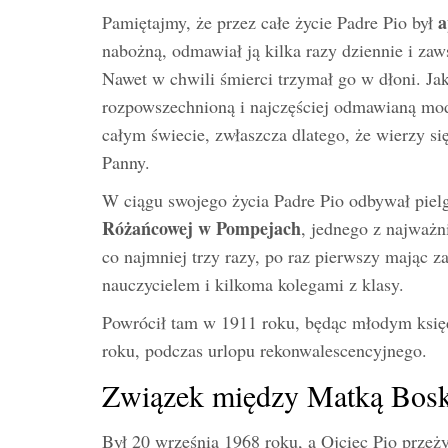
a
Pamiętajmy, że przez całe życie Padre Pio był
nabożną, odmawiał ją kilka razy dziennie i za
Nawet w chwili śmierci trzymał go w dłoni. Ja
rozpowszechnioną i najczęściej odmawianą mod
całym świecie, zwłaszcza dlatego, że wierzy s
Panny.
W ciągu swojego życia Padre Pio odbywał pie
Różańcowej w Pompejach
, jednego z najważn
co najmniej trzy razy, po raz pierwszy mając 
nauczycielem i kilkoma kolegami z klasy.
Powrócił tam w 1911 roku, będąc młodym księ
roku, podczas urlopu rekonwalescencyjnego.
Związek między Matką Bosk
Był 20 września 1968 roku, a Ojciec Pio przeż