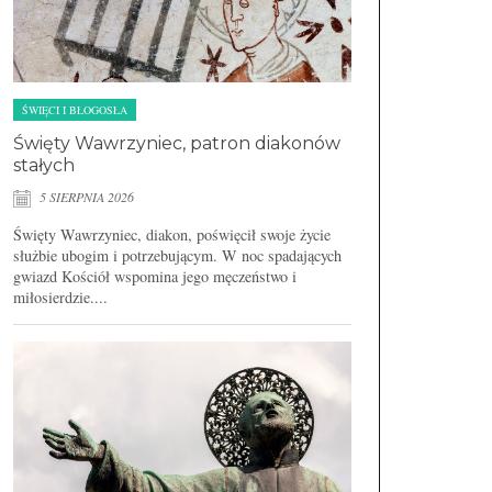
ŚWIĘCI I BŁOGOSŁA
Święty Wawrzyniec, patron diakonów
stałych
5 SIERPNIA 2026
Święty Wawrzyniec, diakon, poświęcił swoje życie
służbie ubogim i potrzebującym. W noc spadających
gwiazd Kościół wspomina jego męczeństwo i
miłosierdzie....